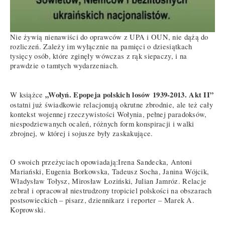
Nie żywią nienawiści do oprawców z UPA i OUN, nie dążą do
rozliczeń. Zależy im wyłącznie na pamięci o dziesiątkach
tysięcy osób, które zginęły wówczas z rąk siepaczy, i na
prawdzie o tamtych wydarzeniach.
„Wołyń. Epopeja polskich losów 1939-2013. Akt II”
W książce
ostatni już świadkowie relacjonują okrutne zbrodnie, ale też cały
kontekst wojennej rzeczywistości Wołynia, pełnej paradoksów,
niespodziewanych ocaleń, różnych form konspiracji i walki
zbrojnej, w której i sojusze były zaskakujące.
O swoich przeżyciach opowiadają:Irena Sandecka, Antoni
Mariański, Eugenia Borkowska, Tadeusz Socha, Janina Wójcik,
Władysław Tołysz, Mirosław Łoziński, Julian Jamróz. Relacje
zebrał i opracował niestrudzony tropiciel polskości na obszarach
postsowieckich – pisarz, dziennikarz i reporter – Marek A.
Koprowski.