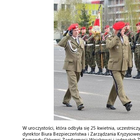
W uroczystości, która odbyła się 25 kwietnia, uczestni
dyrektor Biura Bezpieczeństwa i Zarządzania Kryzysowe
Komendy Głównej Żandarmerii Wojskowej i jednostek Żan