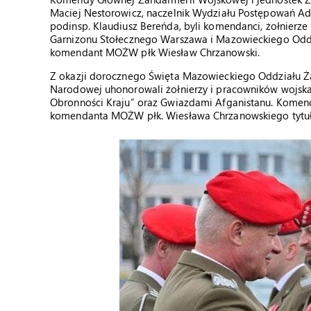
Maciej Nestorowicz, naczelnik Wydziału Postępowań Adm
podinsp. Klaudiusz Bereńda, byli komendanci, żołnierz
Garnizonu Stołecznego Warszawa i Mazowieckiego Oddzi
komendant MOŻW płk Wiesław Chrzanowski.
Z okazji dorocznego Święta Mazowieckiego Oddziału Ża
Narodowej uhonorowali żołnierzy i pracowników wojska 
Obronności Kraju” oraz Gwiazdami Afganistanu. Komen
komendanta MOŻW płk. Wiesława Chrzanowskiego tytułe