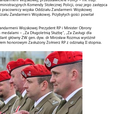
inistracyjnych Komendy Stołecznej Policji, oraz jego zastępca
e i pracownicy wojska Oddziału Żandarmerii Wojskowej
ału Żandarmerii Wojskowej. Przybyłych gości powitał
ndarmerii Wojskowej Prezydent RP i Minister Obrony
medalami – „Za Długoletnią Służbę”, „Za Zasługi dla
dant główny ŻW gen. dyw. dr Mirosław Rozmus wyróżnił
m honorowym Zasłużony Żołnierz RP z odznaką II stopnia.