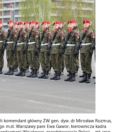
czyli komendant główny ŻW gen. dyw. dr Mirosław Rozmus,
go m.st. Warszawy pani Ewa Gawor, kierownicza kadra
darmerii Wojskowej, przedstawiciele Policji – mł. insp.