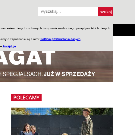
przetwarzaniem danych osobowych i w sprawie swobodnego przepływu takich danych
SH
SKLEP
Jednodniówki
Praca w WIW
simy o zapoznanie się z nimi:
Polityka przetwarzania danych
.
 –
Akceptuję
POLECAMY