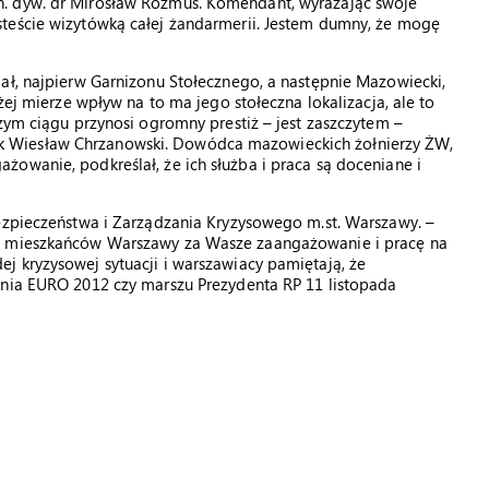
. dyw. dr Mirosław Rozmus. Komendant, wyrażając swoje
teście wizytówką całej żandarmerii. Jestem dumny, że mogę
ał, najpierw Garnizonu Stołecznego, a następnie Mazowiecki,
żej mierze wpływ na to ma jego stołeczna lokalizacja, ale to
zym ciągu przynosi ogromny prestiż – jest zaszczytem –
 Wiesław Chrzanowski. Dowódca mazowieckich żołnierzy ŻW,
owanie, podkreślał, że ich służba i praca są doceniane i
Bezpieczeństwa i Zarządzania Kryzysowego m.st. Warszawy. –
 i mieszkańców Warszawy za Wasze zaangażowanie i pracę na
j kryzysowej sytuacji i warszawiacy pamiętają, że
enia EURO 2012 czy marszu Prezydenta RP 11 listopada