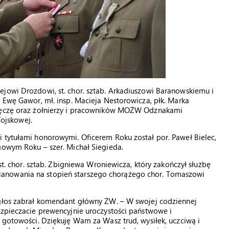
ejowi Drozdowi, st. chor. sztab. Arkadiuszowi Baranowskiemu i
ą Ewę Gawor, mł. insp. Macieja Nestorowicza, płk. Marka
 Tęczę oraz żołnierzy i pracowników MOŻW Odznakami
ojskowej.
 tytułami honorowymi. Oficerem Roku został por. Paweł Bielec,
gowym Roku – szer. Michał Siegieda.
hor. sztab. Zbigniewa Wroniewicza, który zakończył służbę
anowania na stopień starszego chorążego chor. Tomaszowi
 głos zabrał komendant główny ŻW. – W swojej codziennej
ezpieczacie prewencyjnie uroczystości państwowe i
w gotowości. Dziękuję Wam za Wasz trud, wysiłek, uczciwą i