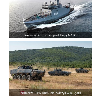
Pierwszy Kormoran pod flagą NATO
Żołnierze PKW Rumunia ćwiczyli w Bułgarii