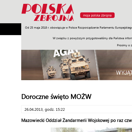
moja polska zbrojna
Od 25 maja 2018 r. obowiązuje w Polsce Rozporządzenie Parlamentu Europejskieg
Armia
Poligon
Sprzęt
Misje
Polityka
Prawo
W związku z powyższym przygotowaliśmy dla Państwa inform
Prosimy o 
Doroczne święto MOŻW
26.04.2013, godz. 15:22
Mazowiecki Oddział Żandarmerii Wojskowej po raz czwa