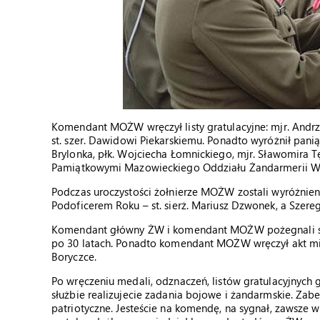
Komendant MOŻW wręczył listy gratulacyjne: mjr. Andrz
st. szer. Dawidowi Piekarskiemu. Ponadto wyróżnił pani
Brylonka, płk. Wojciecha Łomnickiego, mjr. Sławomira
Pamiątkowymi Mazowieckiego Oddziału Żandarmerii W
Podczas uroczystości żołnierze MOŻW zostali wyróżnieni
Podoficerem Roku – st. sierż. Mariusz Dzwonek, a Szere
Komendant główny ŻW i komendant MOŻW pożegnali st. c
po 30 latach. Ponadto komendant MOŻW wręczył akt mi
Boryczce.
Po wręczeniu medali, odznaczeń, listów gratulacyjnych
służbie realizujecie zadania bojowe i żandarmskie. Zab
patriotyczne. Jesteście na komendę, na sygnał, zawsze 