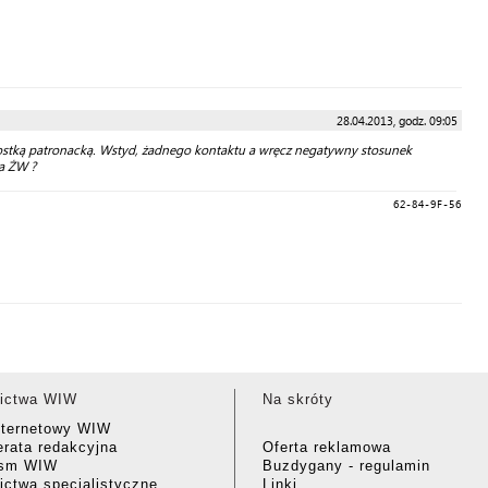
28.04.2013, godz. 09:05
dnostką patronacką. Wstyd, żadnego kontaktu a wręcz negatywny stosunek
na ŻW ?
62-84-9F-56
ictwa WIW
Na skróty
nternetowy WIW
rata redakcyjna
Oferta reklamowa
ism WIW
Buzdygany - regulamin
ctwa specjalistyczne
Linki