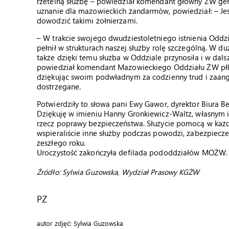
rzetelną służbę – powiedział komendant główny ŻW gen
uznanie dla mazowieckich żandarmów, powiedział: – Jes
dowodzić takimi żołnierzami.
– W trakcie swojego dwudziestoletniego istnienia Oddzi
pełnił w strukturach naszej służby rolę szczególną. W du
także dzięki temu służba w Oddziale przynosiła i w dals
powiedział komendant Mazowieckiego Oddziału ŻW płk
dziękując swoim podwładnym za codzienny trud i zaangaż
dostrzegane.
Potwierdziły to słowa pani Ewy Gawor, dyrektor Biura 
Dziękuję w imieniu Hanny Gronkiewicz-Waltz, własnym
rzecz poprawy bezpieczeństwa. Służycie pomocą w każde
wspieraliście inne służby podczas powodzi, zabezpiecz
zeszłego roku.
Uroczystość zakończyła defilada pododdziałów MOŻW.
Źródło: Sylwia Guzowska, Wydział Prasowy KGŻW
PZ
autor zdjęć: Sylwia Guzowska