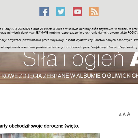
o i Rady (UE) 2016/679 z dnia 27 kwietnia 2016 r. w sprawie ochrony osób fizycznych w związku z 
Świat
Społeczność
Sport
Historia
Galerie
Wideo
ENGLI
oraz uchylenia dyrektywy 95/46/WE (ogólne rozporządzenie o ochronie danych, zwane także RODO).
acje dotyczące przetwarzania przez Wojskowy Instytut Wydawniczy Państwa danych osobowych. Pro
zaakceptowanie warunków przetwarzania danych osobowych przez Wojskowych Instytut Wydawniczy
A
A
A
rty obchodził swoje doroczne święto.