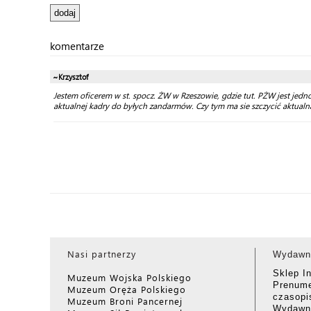
komentarze
~Krzysztof
Jestem oficerem w st. spocz. ŻW w Rzeszowie, gdzie tut. PŻW jest je
aktualnej kadry do byłych zandarmów. Czy tym ma sie szczycić aktual
Nasi partnerzy
Wydawn
Sklep I
Muzeum Wojska Polskiego
Prenume
Muzeum Oręża Polskiego
czasop
Muzeum Broni Pancernej
Wydawni