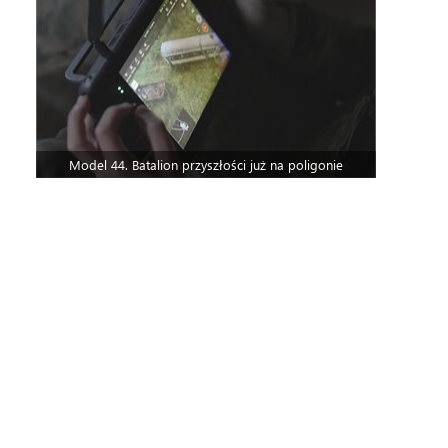
Model 44. Batalion przyszłości już na poligonie