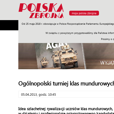
moja polska zbrojna
Od 25 maja 2018 r. obowiązuje w Polsce Rozporządzenie Parlamentu Europejskieg
Armia
Poligon
Sprzęt
Misje
Polityka
Prawo
W związku z powyższym przygotowaliśmy dla Państwa inform
Prosimy o 
Ogólnopolski turniej klas mundurowyc
05.04.2013, godz. 10:45
Idea szlachetnej rywalizacji uczniów klas mundurowyc
w działaniu i profesjonalnie przygotowanego kandydat