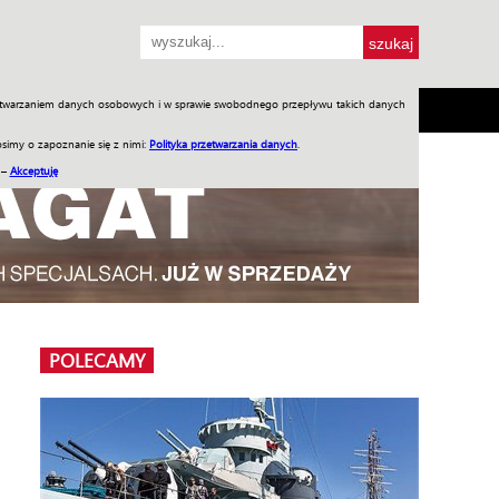
przetwarzaniem danych osobowych i w sprawie swobodnego przepływu takich danych
SH
SKLEP
Jednodniówki
Praca w WIW
simy o zapoznanie się z nimi:
Polityka przetwarzania danych
.
 –
Akceptuję
POLECAMY