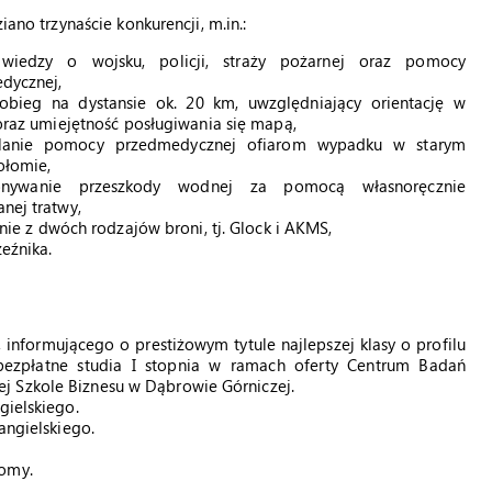
iano trzynaście konkurencji, m.in.:
wiedzy o wojsku, policji, straży pożarnej oraz pomocy
dycznej,
obieg na dystansie ok. 20 km, uwzględniający orientację w
oraz umiejętność posługiwania się mapą,
elanie pomocy przedmedycznej ofiarom wypadku w starym
ołomie,
nywanie przeszkody wodnej za pomocą własnoręcznie
nej tratwy,
anie z dwóch rodzajów broni, tj. Glock i AKMS,
zeźnika.
informującego o prestiżowym tytule najlepszej klasy o profilu
ezpłatne studia I stopnia w ramach oferty Centrum Badań
j Szkole Biznesu w Dąbrowie Górniczej.
gielskiego.
 angielskiego.
lomy.