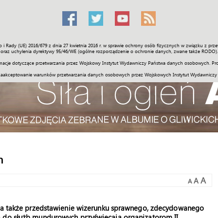
o i Rady (UE) 2016/679 z dnia 27 kwietnia 2016 r. w sprawie ochrony osób fizycznych w związku z 
Świat
Społeczność
Sport
Historia
Galerie
Wideo
ENGLI
oraz uchylenia dyrektywy 95/46/WE (ogólne rozporządzenie o ochronie danych, zwane także RODO).
acje dotyczące przetwarzania przez Wojskowy Instytut Wydawniczy Państwa danych osobowych. Pro
zaakceptowanie warunków przetwarzania danych osobowych przez Wojskowych Instytut Wydawniczy
h
A
A
A
h, a także przedstawienie wizerunku sprawnego, zdecydowanego
a do służb mundurowych przyświecają organizatorom II