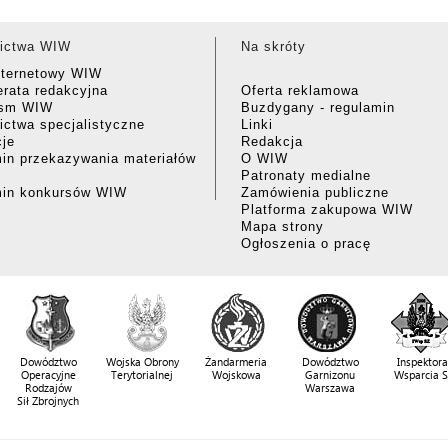
ictwa WIW
Na skróty
nternetowy WIW
rata redakcyjna
Oferta reklamowa
ism WIW
Buzdygany - regulamin
ctwa specjalistyczne
Linki
cje
Redakcja
in przekazywania materiałów
O WIW
Patronaty medialne
min konkursów WIW
Zamówienia publiczne
Platforma zakupowa WIW
Mapa strony
Ogłoszenia o pracę
Dowództwo
Wojska Obrony
Żandarmeria
Dowództwo
Inspektora
Operacyjne
Terytorialnej
Wojskowa
Garnizonu
Wsparcia 
Rodzajów
Warszawa
Sił Zbrojnych