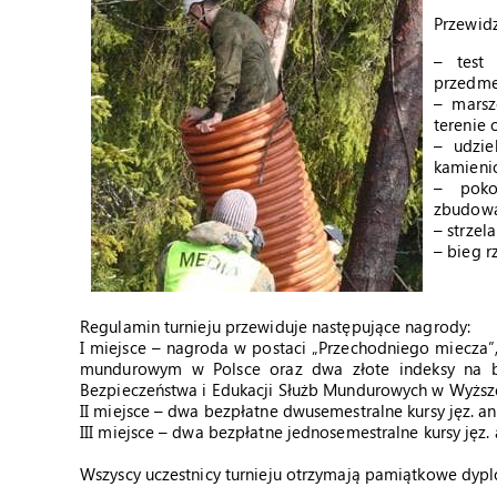
Przewidz
– test 
przedme
– marsz
terenie 
– udzi
kamieni
– poko
zbudowa
– strzel
– bieg r
Regulamin turnieju przewiduje następujące nagrody:
I miejsce – nagroda w postaci „Przechodniego miecza”, 
mundurowym w Polsce oraz dwa złote indeksy na b
Bezpieczeństwa i Edukacji Służb Mundurowych w Wyższe
II miejsce – dwa bezpłatne dwusemestralne kursy jęz. an
III miejsce – dwa bezpłatne jednosemestralne kursy jęz.
Wszyscy uczestnicy turnieju otrzymają pamiątkowe dyp