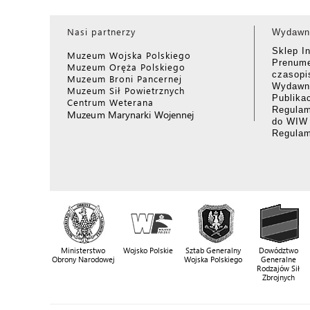
Nasi partnerzy
Wydawn
Sklep I
Muzeum Wojska Polskiego
Prenume
Muzeum Oręża Polskiego
czasop
Muzeum Broni Pancernej
Wydawni
Muzeum Sił Powietrznych
Publika
Centrum Weterana
Regulam
Muzeum Marynarki Wojennej
do WIW
Regula
Ministerstwo
Wojsko Polskie
Sztab Generalny
Dowództwo
Obrony Narodowej
Wojska Polskiego
Generalne
Rodzajów Sił
Zbrojnych