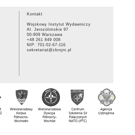
Kontakt
Wojskowy Instytut Wydawniczy
Al. Jerozolimskie 97
00-909 Warszawa
+48 261 849 008
NIP: 701-02-67-116
sekretariat@zbrojni.pl
t
Wielonarodowy
Wielonarodowa
Centrum
Agencja
SZ
Korpus
Dywizja
Szkolenia Sił
Uzbrojenia
Północno-
Północny-
Połączonych
Wschodni
Wschód
NATO (JFTC)