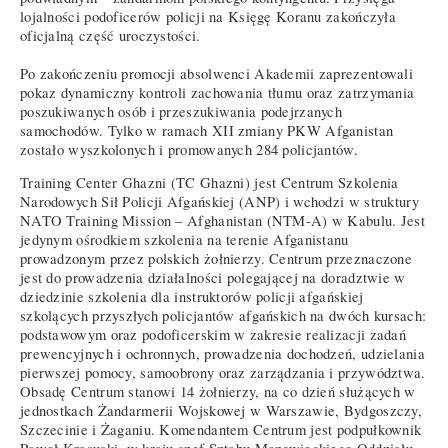
lojalności podoficerów policji na Księgę Koranu zakończyła
oficjalną część uroczystości.
Po zakończeniu promocji absolwenci Akademii zaprezentowali
pokaz dynamiczny kontroli zachowania tłumu oraz zatrzymania
poszukiwanych osób i przeszukiwania podejrzanych
samochodów. Tylko w ramach XII zmiany PKW Afganistan
zostało wyszkolonych i promowanych 284 policjantów.
Training Center Ghazni (TC Ghazni) jest Centrum Szkolenia
Narodowych Sił Policji Afgańskiej (ANP) i wchodzi w struktury
NATO Training Mission – Afghanistan (NTM-A) w Kabulu. Jest
jedynym ośrodkiem szkolenia na terenie Afganistanu
prowadzonym przez polskich żołnierzy. Centrum przeznaczone
jest do prowadzenia działalności polegającej na doradztwie w
dziedzinie szkolenia dla instruktorów policji afgańskiej
szkolących przyszłych policjantów afgańskich na dwóch kursach:
podstawowym oraz podoficerskim w zakresie realizacji zadań
prewencyjnych i ochronnych, prowadzenia dochodzeń, udzielania
pierwszej pomocy, samoobrony oraz zarządzania i przywództwa.
Obsadę Centrum stanowi 14 żołnierzy, na co dzień służących w
jednostkach Żandarmerii Wojskowej w Warszawie, Bydgoszczy,
Szczecinie i Żaganiu. Komendantem Centrum jest podpułkownik