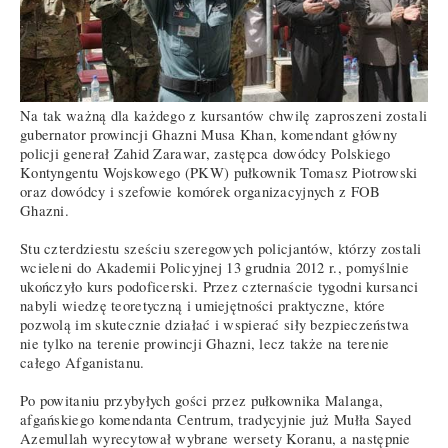
Na tak ważną dla każdego z kursantów chwilę zaproszeni zostali
gubernator prowincji Ghazni Musa Khan, komendant główny
policji generał Zahid Zarawar, zastępca dowódcy Polskiego
Kontyngentu Wojskowego (PKW) pułkownik Tomasz Piotrowski
oraz dowódcy i szefowie komórek organizacyjnych z FOB
Ghazni.
Stu czterdziestu sześciu szeregowych policjantów, którzy zostali
wcieleni do Akademii Policyjnej 13 grudnia 2012 r., pomyślnie
ukończyło kurs podoficerski. Przez czternaście tygodni kursanci
nabyli wiedzę teoretyczną i umiejętności praktyczne, które
pozwolą im skutecznie działać i wspierać siły bezpieczeństwa
nie tylko na terenie prowincji Ghazni, lecz także na terenie
całego Afganistanu.
Po powitaniu przybyłych gości przez pułkownika Malanga,
afgańskiego komendanta Centrum, tradycyjnie już Mułła Sayed
Azemullah wyrecytował wybrane wersety Koranu, a następnie