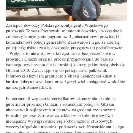
Zastępca dowódcy Polskiego Kontyngentu Wojskowego
pułkownik Tomasz Piotrowski w imieniu dowódcy i wszystkich
żołnierzy kontyngentu pogratulował gubernatorowi prowincji i
komendantowi policji generałowi Zarawarowi tego, że szeregi
policji afgańskiej zasilą doskonale przygotowani podoficerowie:
– Wpłynie to niewątpliwie korzystnie na bezpieczeństwo w
prowincji Ghazni oraz na proces przygotowania do bardzo
istotnego wydarzenia dla islamskiej kultury, jakim będą obchody
Ghazni 2013. Zwracając się do policjantów, pułkownik
Piotrowski złożył im gratulacje z okazji ukończenia kursu z
bardzo dobrymi wynikami oraz życzył wielu osiągnięć w służbie
na nowych stanowiskach.
Po ceremonii wręczenia certyfikatów ukończenia szkolenia
gubernator prowincji Ghazni i komendant policji w Ghazni
uhonorowali najlepszych studentów nagrodami rzeczowymi.
Ponadto, generał Zarawar za wkład w szkolenie elewów i
nienaganne wywiązywanie się z obowiązków służbowych
wręczył afgańskie upominki pułkownikowi Krasuskiemu i jego
podwładnym – żandarmom polskiego kontyngentu. Przysięga