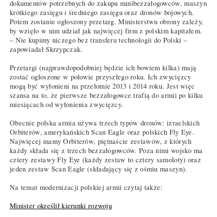
dokumentów potrzebnych do zakupu minibezzałogowców, maszyn
krótkiego zasięgu i średniego zasięgu oraz dronów bojowych.
Potem zostanie ogłoszony przetarg. Ministerstwu obrony zależy,
by wzięło w nim udział jak najwięcej firm z polskim kapitałem.
– Nie kupimy niczego bez transferu technologii do Polski –
zapowiadał Skrzypczak.
Przetargi (najprawdopodobniej będzie ich bowiem kilka) mają
zostać ogłoszone w połowie przyszłego roku. Ich zwycięzcy
mogą być wyłonieni na przełomie 2013 i 2014 roku. Jest więc
szansa na to, że pierwsze bezzałogowce trafią do armii po kilku
miesiącach od wyłonienia zwycięzcy.
Obecnie polska armia używa trzech typów dronów: izraelskich
Orbiterów, amerykańskich Scan Eagle oraz polskich Fly Eye.
Najwięcej mamy Orbiterów, piętnaście zestawów, z których
każdy składa się z trzech bezzałogowców. Poza nimi wojsko ma
cztery zestawy Fly Eye (każdy zestaw to cztery samoloty) oraz
jeden zestaw Scan Eagle (składający się z ośmiu maszyn).
Na temat modernizacji polskiej armii czytaj także:
Minister określił kierunki rozwoju