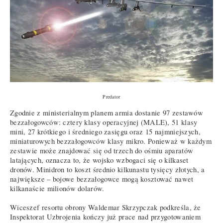
Predator
Zgodnie z ministerialnym planem armia dostanie 97 zestawów
bezzałogowców: cztery klasy operacyjnej (MALE), 51 klasy
mini, 27 krótkiego i średniego zasięgu oraz 15 najmniejszych,
miniaturowych bezzałogowców klasy mikro. Ponieważ w każdym
zestawie może znajdować się od trzech do ośmiu aparatów
latających, oznacza to, że wojsko wzbogaci się o kilkaset
dronów. Minidron to koszt średnio kilkunastu tysięcy złotych, a
największe – bojowe bezzałogowce mogą kosztować nawet
kilkanaście milionów dolarów.
Wiceszef resortu obrony Waldemar Skrzypczak podkreśla, że
Inspektorat Uzbrojenia kończy już prace nad przygotowaniem