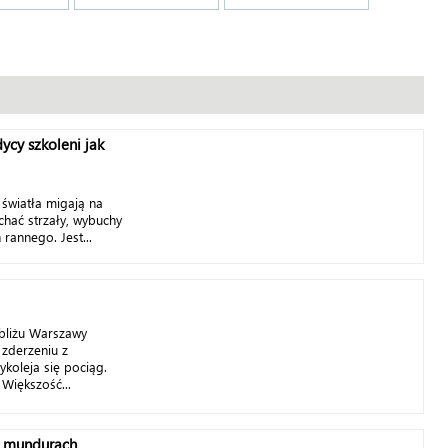
cy szkoleni jak
 światła migają na
chać strzały, wybuchy
rannego. Jest...
bliżu Warszawy
 zderzeniu z
oleja się pociąg.
 Większość...
w mundurach