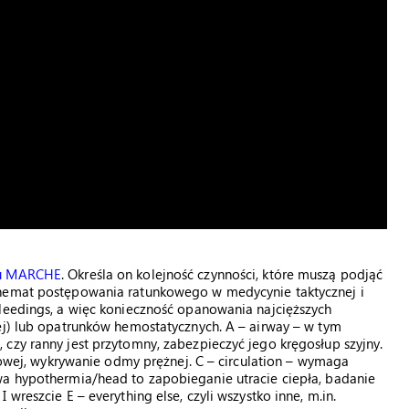
łu MARCHE
. Określa on kolejność czynności, które muszą podjąć
chemat postępowania ratunkowego w medycynie taktycznej i
bleedings, a więc konieczność opanowania najcięższych
ej) lub opatrunków hemostatycznych. A – airway – w tym
czy ranny jest przytomny, zabezpieczyć jego kręgosłup szyjny.
siowej, wykrywanie odmy prężnej. C – circulation – wymaga
wa hypothermia/head to zapobieganie utracie ciepła, badanie
wreszcie E – everything else, czyli wszystko inne, m.in.