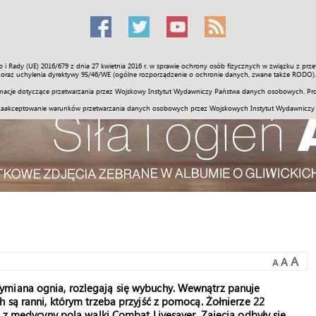
o i Rady (UE) 2016/679 z dnia 27 kwietnia 2016 r. w sprawie ochrony osób fizycznych w związku z 
Świat
Społeczność
Sport
Historia
Galerie
Wideo
ENGLI
oraz uchylenia dyrektywy 95/46/WE (ogólne rozporządzenie o ochronie danych, zwane także RODO).
acje dotyczące przetwarzania przez Wojskowy Instytut Wydawniczy Państwa danych osobowych. Pro
zaakceptowanie warunków przetwarzania danych osobowych przez Wojskowych Instytut Wydawniczy
A
A
A
ymiana ognia, rozlegają się wybuchy. Wewnątrz panuje
 są ranni, którym trzeba przyjść z pomocą. Żołnierze 22
a z medycyny pola walki Combat Livesaver. Zajęcia odbyły się