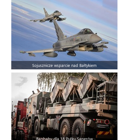
Sojusznicze wsparcie nad Bałtykiem
Baobaby dla 18 Pułku Saperów