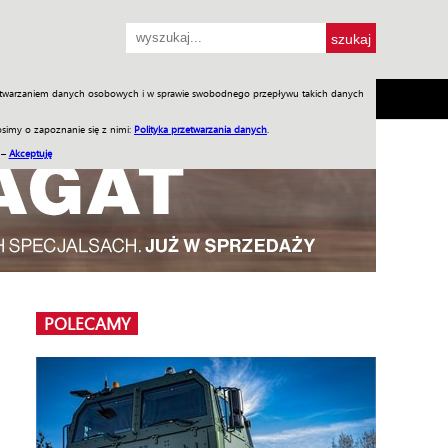
przetwarzaniem danych osobowych i w sprawie swobodnego przepływu takich danych
SH
SKLEP
Jednodniówki
Praca w WIW
simy o zapoznanie się z nimi:
Polityka przetwarzania danych
.
 –
Akceptuję
POLECAMY