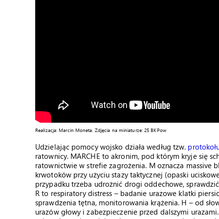
Realizacja: Marcin Moneta. Zdjęcia na miniaturze: 25 BKPow
Udzielając pomocy wojsko działa według tzw.
protoko
ratownicy. MARCHE to akronim, pod którym kryje się s
ratownictwie w strefie zagrożenia. M oznacza massive 
krwotoków przy użyciu stazy taktycznej (opaski uciskow
przypadku trzeba udrożnić drogi oddechowe, sprawdzić, 
R to respiratory distress – badanie urazowe klatki pier
sprawdzenia tętna, monitorowania krążenia. H – od sło
urazów głowy i zabezpieczenie przed dalszymi urazami. I 