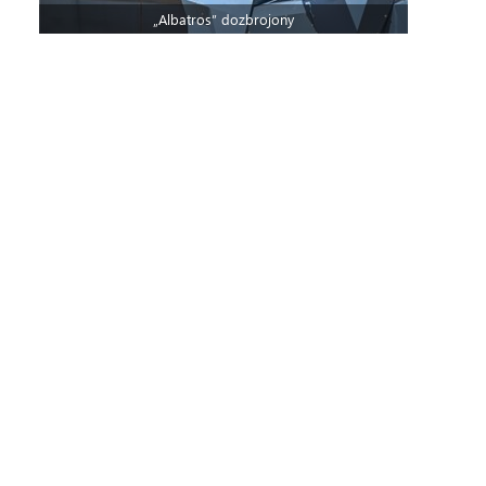
„Albatros” dozbrojony