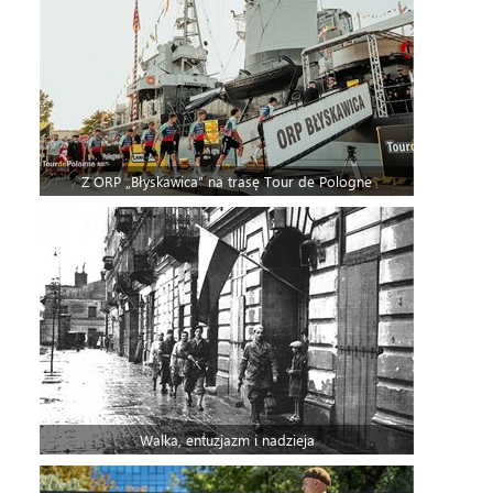
Z ORP „Błyskawica” na trasę Tour de Pologne
Walka, entuzjazm i nadzieja