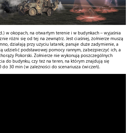
ed.) w okopach, na otwartym terenie i w budynkach – wyjaśnia
ie różni się od tej na zewnątrz. Jest ciaśniej, żołnierze muszą
mno, działają przy użyciu latarek, panuje duże zadymienie, a
ają udzielić podstawowej pomocy rannym, zabezpieczyć ich, a
horąży Pokorski. Żołnierze nie wykonują poszczególnych
cia do budynku, czy też na teren, na którym znajdują się
 do 30 min (w zależności do scenariusza ćwiczeń).