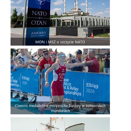
MON i MSZ o szczycie NATO
Czworo medalistów mistrzostw Europy w żołnierskich
mundurach