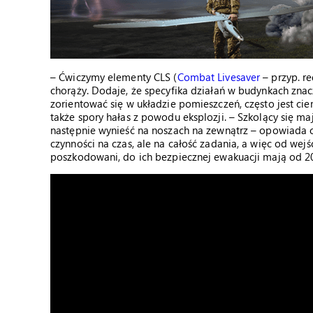
– Ćwiczymy elementy CLS (
Combat Livesaver
– przyp. r
chorąży. Dodaje, że specyfika działań w budynkach znaczn
zorientować się w układzie pomieszczeń, często jest cie
także spory hałas z powodu eksplozji. – Szkolący się m
następnie wynieść na noszach na zewnątrz – opowiada c
czynności na czas, ale na całość zadania, a więc od wejś
poszkodowani, do ich bezpiecznej ewakuacji mają od 20