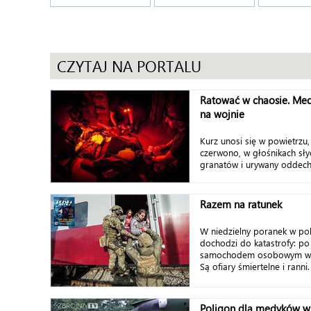
CZYTAJ NA PORTALU
Ratować w chaosie. Medy
na wojnie
Kurz unosi się w powietrzu,
czerwono, w głośnikach sły
granatów i urywany oddech 
Razem na ratunek
W niedzielny poranek w po
dochodzi do katastrofy: po
samochodem osobowym wyk
Są ofiary śmiertelne i ranni.
Poligon dla medyków 