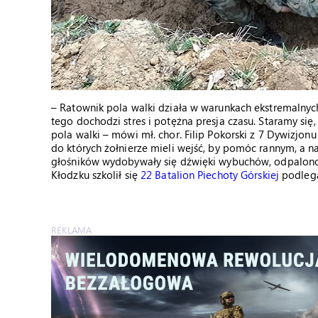
– Ratownik pola walki działa w warunkach ekstremalnych
tego dochodzi stres i potężna presja czasu. Staramy się
pola walki – mówi mł. chor. Filip Pokorski z 7 Dywizjon
do których żołnierze mieli wejść, by pomóc rannym, a n
głośników wydobywały się dźwięki wybuchów, odpalono 
Kłodzku szkolił się
22 Batalion Piechoty Górskiej
podlega
REKLAMA