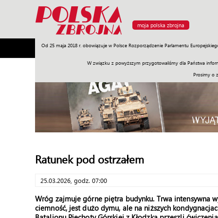
moja polska zbrojna
Od 25 maja 2018 r. obowiązuje w Polsce Rozporządzenie Parlamentu Europejskieg
Armia
Poligon
Sprzęt
Misje
Polityka
Prawo
W związku z powyższym przygotowaliśmy dla Państwa inform
Prosimy o 
Ratunek pod ostrzałem
25.03.2026, godz. 07:00
Wróg zajmuje górne piętra budynku. Trwa intensywna w
ciemność, jest dużo dymu, ale na niższych kondygnacjach
Batalionu Piechoty Górskiej z Kłodzka przeszli ćwiczeni