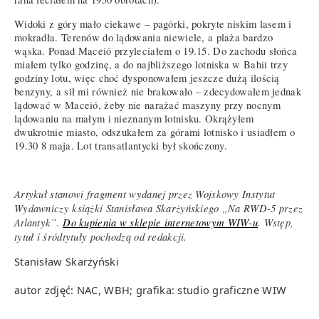
Widoki z góry mało ciekawe – pagórki, pokryte niskim lasem i
mokradła. Terenów do lądowania niewiele, a plaża bardzo
wąska. Ponad Maceió przyleciałem o 19.15. Do zachodu słońca
miałem tylko godzinę, a do najbliższego lotniska w Bahii trzy
godziny lotu, więc choć dysponowałem jeszcze dużą ilością
benzyny, a sił mi również nie brakowało – zdecydowałem jednak
lądować w Maceió, żeby nie narażać maszyny przy nocnym
lądowaniu na małym i nieznanym lotnisku. Okrążyłem
dwukrotnie miasto, odszukałem za górami lotnisko i usiadłem o
19.30 8 maja. Lot transatlantycki był skończony.
Artykuł stanowi fragment wydanej przez Wojskowy Instytut
Wydawniczy książki Stanisława Skarżyńskiego „Na RWD-5 przez
Atlantyk”.
Do kupienia w sklepie internetowym WIW-u
. Wstęp,
tytuł i śródtytuły pochodzą od redakcji.
Stanisław Skarżyński
autor zdjęć: NAC, WBH; grafika: studio graficzne WIW