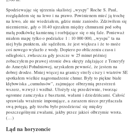
Spodziewając się ujrzenia skalistej „wyspy” Roche S. Paul,
rozglądałem się na lewo i na prawo. Powinienem mieć ją trochę
na lewo, ale nie wiedziałem, gdzie mnie zaniosło. Zdziwiłem się
niezmiernie, gdy o 10.40 ujrzałem między chmurami pod sobą
małą podkówkę kamienną i rozbijające się o nią fale. Ponieważ
miałem mapę tylko o podziałce 1 : 10 000 000, „wyspa” ta na
niej była punktem, ale sądziłem, że jest większa i że to może
coś nowego wylazło z wody. Dopiero po obliczeniu czasu i
odległości, zwłaszcza gdy jeszcze w 25 minut później
zobaczyłem po prawej stronie dwa okręty zdążające z Teneryfy
do Ameryki Południowej, uzyskałem pewność, że jestem na
dobrej drodze. Mniej więcej na granicy strefy ciszy i wiatrów SE
spotkałem wielkie nagromadzenie chmur. Były to piękne białe
kłębowiska „cumulusów”, zajmujące olbrzymią przestrzeń
wszerz, wzwyż i wzdłuż. Ułożyły się przedziwnie, tworząc
ogromne zamczyska z basztami, wałami i dziedzińcami. Całość
sprawiała wrażenie imponujące, a zarazem nieco przytłaczała
swą potęgą, gdy trzeba było przedzierać się między
poszczególnymi zwałami, jakby przez jakieś olbrzymie wrota.
(…)
Ląd na horyzoncie