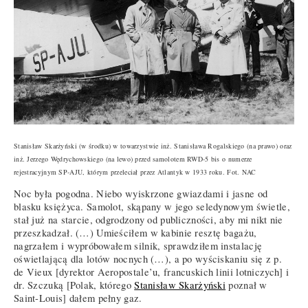
Stanisław Skarżyński (w środku) w towarzystwie inż. Stanisława Rogalskiego (na prawo) oraz
inż. Jerzego Wędrychowskiego (na lewo) przed samolotem RWD-5 bis o numerze
rejestracyjnym SP-AJU, którym przeleciał przez Atlantyk w 1933 roku. Fot. NAC
Noc była pogodna. Niebo wyiskrzone gwiazdami i jasne od
blasku księżyca. Samolot, skąpany w jego seledynowym świetle,
stał już na starcie, odgrodzony od publiczności, aby mi nikt nie
przeszkadzał. (…) Umieściłem w kabinie resztę bagażu,
nagrzałem i wypróbowałem silnik, sprawdziłem instalację
oświetlającą dla lotów nocnych (…), a po wyściskaniu się z p.
de Vieux [dyrektor Aeropostale’u, francuskich linii lotniczych] i
dr. Szczuką [Polak, którego
Stanisław Skarżyński
poznał w
Saint-Louis] dałem pełny gaz.