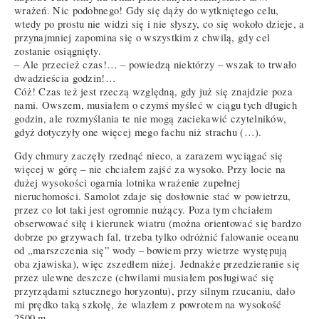
wrażeń. Nic podobnego! Gdy się dąży do wytkniętego celu,
wtedy po prostu nie widzi się i nie słyszy, co się wokoło dzieje, a
przynajmniej zapomina się o wszystkim z chwilą, gdy cel
zostanie osiągnięty.
– Ale przecież czas!… – powiedzą niektórzy – wszak to trwało
dwadzieścia godzin!…
Cóż! Czas też jest rzeczą względną, gdy już się znajdzie poza
nami. Owszem, musiałem o czymś myśleć w ciągu tych długich
godzin, ale rozmyślania te nie mogą zaciekawić czytelników,
gdyż dotyczyły one więcej mego fachu niż strachu (…).
Gdy chmury zaczęły rzednąć nieco, a zarazem wyciągać się
więcej w górę – nie chciałem zajść za wysoko. Przy locie na
dużej wysokości ogarnia lotnika wrażenie zupełnej
nieruchomości. Samolot zdaje się dosłownie stać w powietrzu,
przez co lot taki jest ogromnie nużący. Poza tym chciałem
obserwować siłę i kierunek wiatru (można orientować się bardzo
dobrze po grzywach fal, trzeba tylko odróżnić falowanie oceanu
od „marszczenia się” wody – bowiem przy wietrze występują
oba zjawiska), więc zszedłem niżej. Jednakże przedzieranie się
przez ulewne deszcze (chwilami musiałem posługiwać się
przyrządami sztucznego horyzontu), przy silnym rzucaniu, dało
mi prędko taką szkołę, że wlazłem z powrotem na wysokość
2500 m.