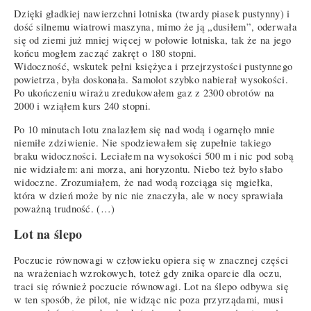
Dzięki gładkiej nawierzchni lotniska (twardy piasek pustynny) i
dość silnemu wiatrowi maszyna, mimo że ją „dusiłem”, oderwała
się od ziemi już mniej więcej w połowie lotniska, tak że na jego
końcu mogłem zacząć zakręt o 180 stopni.
Widoczność, wskutek pełni księżyca i przejrzystości pustynnego
powietrza, była doskonała. Samolot szybko nabierał wysokości.
Po ukończeniu wirażu zredukowałem gaz z 2300 obrotów na
2000 i wziąłem kurs 240 stopni.
Po 10 minutach lotu znalazłem się nad wodą i ogarnęło mnie
niemiłe zdziwienie. Nie spodziewałem się zupełnie takiego
braku widoczności. Leciałem na wysokości 500 m i nic pod sobą
nie widziałem: ani morza, ani horyzontu. Niebo też było słabo
widoczne. Zrozumiałem, że nad wodą rozciąga się mgiełka,
która w dzień może by nic nie znaczyła, ale w nocy sprawiała
poważną trudność. (…)
Lot na ślepo
Poczucie równowagi w człowieku opiera się w znacznej części
na wrażeniach wzrokowych, toteż gdy znika oparcie dla oczu,
traci się również poczucie równowagi. Lot na ślepo odbywa się
w ten sposób, że pilot, nie widząc nic poza przyrządami, musi