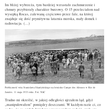
Im bliżej wybrzeża, tym bardziej wzrastało zachmurzenie i
chmury przybierały charakter burzowy. O 15 przeleciałem nad
wysepką Rocas, zalewaną częściowo przez fale, na której
znajduje się dość prymitywna latarnia morska, mały domek i
radiostacja. (…)
Publiczność wita Stanisława Skarżyńskiego na lotnisku Campo dos Afonsos w Rio de
Janeiro. 11 maja 1933 roku. Fot. NAC
Trudno mi określić, w jakiej odległości ujrzałem ląd, gdyż
„manipulowałem” pomiędzy deszczami. W każdym razie ci, co