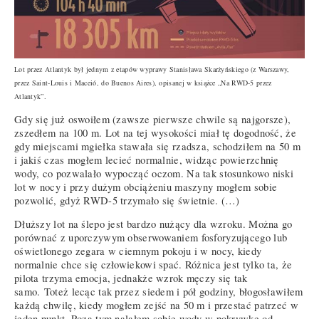
Lot przez Atlantyk był jednym z etapów wyprawy Stanisława Skarżyńskiego (z Warszawy,
przez Saint-Louis i Maceió, do Buenos Aires), opisanej w książce „Na RWD-5 przez
Atlantyk”.
Gdy się już oswoiłem (zawsze pierwsze chwile są najgorsze),
zszedłem na 100 m. Lot na tej wysokości miał tę dogodność, że
gdy miejscami mgiełka stawała się rzadsza, schodziłem na 50 m
i jakiś czas mogłem lecieć normalnie, widząc powierzchnię
wody, co pozwalało wypocząć oczom. Na tak stosunkowo niski
lot w nocy i przy dużym obciążeniu maszyny mogłem sobie
pozwolić, gdyż RWD-5 trzymało się świetnie. (…)
Dłuższy lot na ślepo jest bardzo nużący dla wzroku. Można go
porównać z uporczywym obserwowaniem fosforyzującego lub
oświetlonego zegara w ciemnym pokoju i w nocy, kiedy
normalnie chce się człowiekowi spać. Różnica jest tylko ta, że
pilota trzyma emocja, jednakże wzrok męczy się tak
samo. Toteż lecąc tak przez siedem i pół godziny, błogosławiłem
każdą chwilę, kiedy mogłem zejść na 50 m i przestać patrzeć w
jeden punkt. Poza tym nalałem sobie wody w pokrywkę od