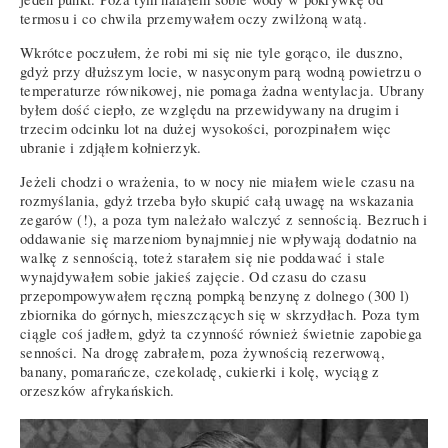
termosu i co chwila przemywałem oczy zwilżoną watą.
Wkrótce poczułem, że robi mi się nie tyle gorąco, ile duszno,
gdyż przy dłuższym locie, w nasyconym parą wodną powietrzu o
temperaturze równikowej, nie pomaga żadna wentylacja. Ubrany
byłem dość ciepło, ze względu na przewidywany na drugim i
trzecim odcinku lot na dużej wysokości, porozpinałem więc
ubranie i zdjąłem kołnierzyk.
Jeżeli chodzi o wrażenia, to w nocy nie miałem wiele czasu na
rozmyślania, gdyż trzeba było skupić całą uwagę na wskazania
zegarów (!), a poza tym należało walczyć z sennością. Bezruch i
oddawanie się marzeniom bynajmniej nie wpływają dodatnio na
walkę z sennością, toteż starałem się nie poddawać i stale
wynajdywałem sobie jakieś zajęcie. Od czasu do czasu
przepompowywałem ręczną pompką benzynę z dolnego (300 l)
zbiornika do górnych, mieszczących się w skrzydłach. Poza tym
ciągle coś jadłem, gdyż ta czynność również świetnie zapobiega
senności. Na drogę zabrałem, poza żywnością rezerwową,
banany, pomarańcze, czekoladę, cukierki i kolę, wyciąg z
orzeszków afrykańskich.