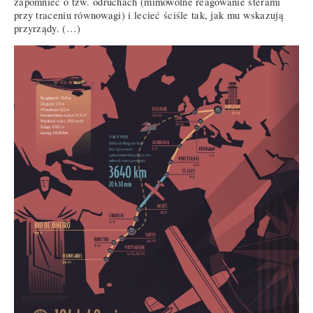
zapomnieć o tzw. odruchach (mimowolne reagowanie sterami
przy traceniu równowagi) i lecieć ściśle tak, jak mu wskazują
przyrządy. (…)