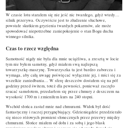
W czasie lotu starałem się nie jeść nic twardego, gdyż wtedy…
silnik przerywa. Oczywiście jest to złudzenie słuchowe,
powstałe skutkiem gryzienia twardych pokarmów, ale może
spowodować niepotrzebne zaniepokojenie o stan Bogu ducha
winnego silnika.
Czas to rzecz względna
Samotność nigdy nie była dla mnie uciążliwa, a zresztą w locie
tym nie byłem samotny, gdyż miałem swą najlepszą
towarzyszkę-maszynę. Towarzyszka ta jest bardzo zaborcza i
wymaga, aby całą uwagę poświęcać wyłącznie jej, i mści się za
wszelkie zaniedbania… W sferę deszczów dostałem się na pół
godziny przed świtem, toteż dla pewności, ponieważ zaczęło
rzucać samolotem, przedarłem się przez chmury z deszczem na
wysokość 1700 m i zmieniłem kurs na 240 stopni.
Wschód słońca zastał mnie nad chmurami. Widok był dość
fantastyczny i raczej przygnębiający. Gdzieniegdzie przedzierało
się nieco różowych promieni słonecznych przez przerwy między
chmurami. Słońce miałem od dołu i za sobą i jego blask