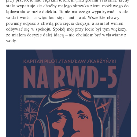
stale wypatruje się choćby małego skrawka ziemi możliwego do
lądowania w razie defektu. Tu nie ma czego wypatrywać – stale
woda i woda – a więc leci się: – aut – aut. Wszelkie obawy
powinny odpaść z chwilą powzięcia decyzji, a sam lot winien
odbywać się w spokoju. Spokój mój przy locie był tym większy,
że miałem decyzję dalej idącą – nie chciałem być wyławiany z
wody.