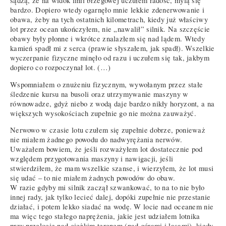
sądzą, że na widok linii brzegowej uczułem radość, mylą się
bardzo. Dopiero wtedy ogarnęło mnie lekkie zdenerwowanie i
obawa, żeby na tych ostatnich kilometrach, kiedy już właściwy
lot przez ocean ukończyłem, nie „nawalił” silnik. Na szczęście
obawy były płonne i wkrótce znalazłem się nad lądem. Wtedy
kamień spadł mi z serca (prawie słyszałem, jak spadł). Wszelkie
wyczerpanie fizyczne minęło od razu i uczułem się tak, jakbym
dopiero co rozpoczynał lot. (…)
Wspomniałem o znużeniu fizycznym, wywołanym przez stałe
śledzenie kursu na busoli oraz utrzymywanie maszyny w
równowadze, gdyż niebo z wodą daje bardzo nikły horyzont, a na
większych wysokościach zupełnie go nie można zauważyć.
Nerwowo w czasie lotu czułem się zupełnie dobrze, ponieważ
nie miałem żadnego powodu do nadwyrężania nerwów.
Uważałem bowiem, że jeśli rozważyłem lot dostatecznie pod
względem przygotowania maszyny i nawigacji, jeśli
stwierdziłem, że mam wszelkie szanse, i wierzyłem, że lot musi
się udać – to nie miałem żadnych powodów do obaw.
W razie gdyby mi silnik zaczął szwankować, to na to nie było
innej rady, jak tylko lecieć dalej, dopóki zupełnie nie przestanie
działać, i potem lekko siadać na wodę. W locie nad oceanem nie
ma więc tego stałego naprężenia, jakie jest udziałem lotnika
przy przelocie nad ciężkim terenem (nad górami i lasami), kiedy