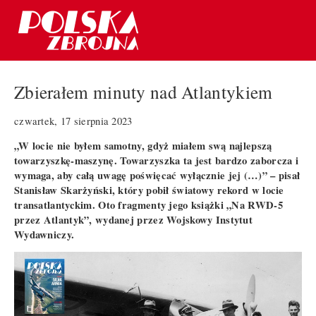
Zbierałem minuty nad Atlantykiem
czwartek, 17 sierpnia 2023
„W locie nie byłem samotny, gdyż miałem swą najlepszą
towarzyszkę-maszynę. Towarzyszka ta jest bardzo zaborcza i
wymaga, aby całą uwagę poświęcać wyłącznie jej (…)” – pisał
Stanisław Skarżyński, który pobił światowy rekord w locie
transatlantyckim. Oto fragmenty jego książki „Na RWD-5
przez Atlantyk”, wydanej przez Wojskowy Instytut
Wydawniczy.