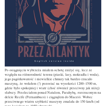
Po osiągnięciu wybrzeża miałem ochotę zniżyć się, lecz ze
względu na różnorodność terenu (piaski, lasy, mokradła i woda),
jego pagórkowatość i niewielkie chmury tak bardzo rzucało
maszyną, że wolałem (!) pozostać na wysokości 1200–1500 m,
gdzie było spokojniej i wiatr (choć również przeciwny jak niżej)
słabszy. Przeleciałem ponad Natalem, Parahybą, rozrzuconym na
delcie Recife (Pernambuco) i ciągnąłem do Maceió. Wobec
przeciwnego wiatru szybkość maszyny zmalała do 150 km/h (od
rana leciałem na 1950 obrotach).