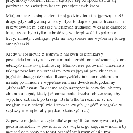
przyćmiony woalem chmur i sączący się od spodu dawał się
porównać ze światłem latarni przesłoniętych krepą.
Miałem już za sobą siedem i pół godziny lotu i najgorszą część
drogi, gdyż odbywaną w nocy. Była to dopiero jedna trzecia, nie
przewidywałem jednakże większych trudności w czasie dalszego
lotu, trzeba było tylko uzbroić się w cierpliwość i spokojnie
liczyć minuty, czekając, póki na horyzoncie nie wyłoni się brzeg
amerykański.
Kiedy w rozmowie z jednym z naszych dziennikarzy
powiedziałem o tym liczeniu minut – zrobił on porównanie, które
uderzyło mnie swą trafnością. Mianowicie porównał wrażenia z
takiego przelotu z wrażeniami powstającymi przy zbieraniu
jagód do dużego dzbanka. Rzeczywiście tak samo zbierałem
minutę po minucie i wypełniałem nimi dwudziestogodzinny
„dzbanek” czasu. Tak samo rosło naprężenie nerwów jak przy
zbieraniu jagód, kiedy już coraz mniej trzeba ich zerwać, aby
wypełnić dzbanek po brzegi. Była tylko ta różnica, że nie
mogłem się niecierpliwić i zrywać owych „jagód” z zegarka w
szybszym tempie, aby prędzej skończyć. (…)
Zapewne niejeden z czytelników pomyśli, że przebywając tyle
godzin samotnie w powietrzu, bez większego zajęcia – można by
napisać całe tomy na temat przeróżnych rozmyślań i tzw.