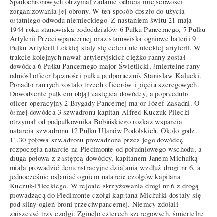
Spadochronowych otrzymał zadanie odbicia miejscowości i
zorganizowania jej obrony. W ten sposób doszło do użycia
ostatniego odwodu niemieckiego. Z nastaniem świtu 21 maja
1944 roku stanowiska pododdziałów 6 Pułku Pancernego, 7 Pułku
Artylerii Przeciwpancernej oraz stanowiska ogniowe baterii 9
Pułku Artylerii Lekkiej stały się celem niemieckiej artylerii. W
trakcie kolejnych nawał artyleryjskich ciężko ranny został
dowódca 6 Pułku Pancernego major Świetlicki, śmiertelne rany
odniósł oficer łączności pułku podporucznik Stanisław Kałucki.
Ponadto rannych zostało trzech oficerów i pięciu szeregowych.
Dowodzenie pułkiem objął zastępca dowódcy, a poprzednio
oficer operacyjny 2 Brygady Pancernej major Józef Zasadni. O
ósmej dowódca 3 szwadronu kapitan Alfred Kuczuk-Pilecki
otrzymał od podpułkownika Bobińskiego rozkaz wsparcia
natarcia szwadronu 12 Pułku Ułanów Podolskich. Około godz.
11.30 połowa szwadronu prowadzona przez jego dowódcę
rozpoczęła natarcie na Piedimonte od południowego wschodu, a
druga połowa z zastępcą dowódcy, kapitanem Janem Michułką
miała prowadzić demonstracyjne działania wzdłuż drogi nr 6, a
jednocześnie osłaniać ogniem natarcie czołgów kapitana
Kuczuk-Pileckiego. W rejonie skrzyżowania drogi nr 6 z drogą
prowadzącą do Piedimonte czołgi kapitana Michułki dostały się
pod silny ogień broni przeciwpancernej. Niemcy zdołali
zniszczyć trzy czołgi. Zginęło czterech szeregowych, śmiertelne