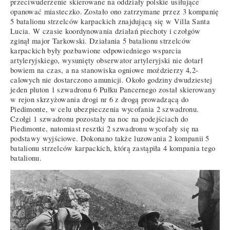
przeciwuderzenie skierowane na oddziały polskie usiłujące
opanować miasteczko. Zostało ono zatrzymane przez 3 kompanię
5 batalionu strzelców karpackich znajdującą się w Villa Santa
Lucia. W czasie koordynowania działań piechoty i czołgów
zginął major Tarkowski. Działania 5 batalionu strzelców
karpackich były pozbawione odpowiedniego wsparcia
artyleryjskiego, wysunięty obserwator artyleryjski nie dotarł
bowiem na czas, a na stanowiska ogniowe moździerzy 4,2-
calowych nie dostarczono amunicji. Około godziny dwudziestej
jeden pluton 1 szwadronu 6 Pułku Pancernego został skierowany
w rejon skrzyżowania drogi nr 6 z drogą prowadzącą do
Piedimonte, w celu ubezpieczenia wycofania 2 szwadronu.
Czołgi 1 szwadronu pozostały na noc na podejściach do
Piedimonte, natomiast resztki 2 szwadronu wycofały się na
podstawy wyjściowe. Dokonano także luzowania 2 kompanii 5
batalionu strzelców karpackich, którą zastąpiła 4 kompania tego
batalionu.