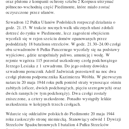
oraz plutonu z kompanii ochrony sztabu 2 Korpusu utrzymać
północno-wschodnią część Piedimonte, które miało zostać
oczyszczone przez ułanów.
Szwadron 12 Pułku Ułanów Podolskich rozpoczął działania o
godz. 21.15. W trakcie nocnych walk ulicznych ułani zdołali
dotrzeć do rynku w Piedimonte, lecz zagrożeni obejściem
wycofali się w rejon sześciu domów opanowanych przez
pododdziały 18 batalionu strzelców. W godz. 21.30–24.00 czołgi
obu szwadronów 6 Pułku Pancernego wycofały się na podstawy
wyjściowe, gdzie uzupełniały paliwo, amunicję i wodę. W
rejonie wzgórza 115 pozostał uszkodzony czołg podchorążego
Jerzego Lesiaka z 1 szwadronu. Do jego osłony dowódca
szwadronu porucznik Adolf Jadwisiak pozostawił na noc dwa
czołgi plutonu podporucznika Kazimierza Wróbla. W pierwszym
natarciu 20 maja 1944 roku pułk poniósł straty wynoszące ośmiu
zabitych (oficer, dwóch podchorążych, pięciu szeregowych) oraz
dwóch rannych (w tym podchorąży). Dwa czołgi zostały
zniszczone, a cztery uszkodzone. Ponadto wystąpiły lekkie
uszkodzenia w kolejnych trzech czołgach.
Wdarcie się oddziałów polskich do Piedimonte 20 maja 1944
roku zaskoczyło stronę niemiecką. Stanowiący odwód 1 Dywizji
Strzelców Spadochronowych I batalion 4 Pułku Strzelców