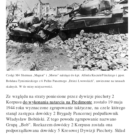
Czołgi M4 Sherman „Magnat” i „Morus” należące do kpt. Alfreda Kuczuk-Pileckiego i ppor.
Bohdana Tymienieckiego z 6 Pułku Pancernego „Dzieci Lwowskich”, zawieszone na tarasach
skalnych. W tle ruiny miejscowości.
Ze względu na straty poniesione przez dywizje piechoty 2
Korpusu
do wykonania natarcia na Piedimonte
zostało 19 maja
1944 roku wyznaczone zgrupowanie taktyczne, na czele którego
stanął zastępca dowódcy 2 Brygady Pancernej podpułkownik
Władysław Bobiński. Z tego powodu zgrupowanie nazwano
Grupą „Bob”. Rozkazem dowódcy 2 Korpusu została ona
podporządkowana dowódcy 5 Kresowej Dywizji Piechoty. Skład