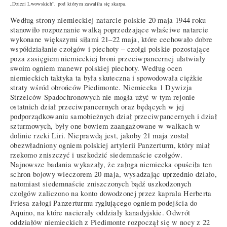
„Dzieci Lwowskich”, pod którym zawaliła się skarpa.
Według strony niemieckiej natarcie polskie 20 maja 1944 roku
stanowiło rozpoznanie walką poprzedzające właściwe natarcie
wykonane większymi siłami 21–22 maja, które cechowało dobre
współdziałanie czołgów i piechoty – czołgi polskie pozostające
poza zasięgiem niemieckiej broni przeciwpancernej ułatwiały
swoim ogniem manewr polskiej piechoty. Według ocen
niemieckich taktyka ta była skuteczna i spowodowała ciężkie
straty wśród obrońców Piedimonte. Niemiecka 1 Dywizja
Strzelców Spadochronowych nie mogła użyć w tym rejonie
ostatnich dział przeciwpancernych oraz będących w jej
podporządkowaniu samobieżnych dział przeciwpancernych i dział
szturmowych, były one bowiem zaangażowane w walkach w
dolinie rzeki Liri. Nieprawdą jest, jakoby 21 maja został
obezwładniony ogniem polskiej artylerii Panzerturm, który miał
rzekomo zniszczyć i uszkodzić siedemnaście czołgów.
Najnowsze badania wykazały, że załoga niemiecka opuściła ten
schron bojowy wieczorem 20 maja, wysadzając uprzednio działo,
natomiast siedemnaście zniszczonych bądź uszkodzonych
czołgów zaliczono na konto dowodzonej przez kaprala Herberta
Friesa załogi Panzerturmu ryglującego ogniem podejścia do
Aquino, na które nacierały oddziały kanadyjskie. Odwrót
oddziałów niemieckich z Piedimonte rozpoczął się w nocy z 22