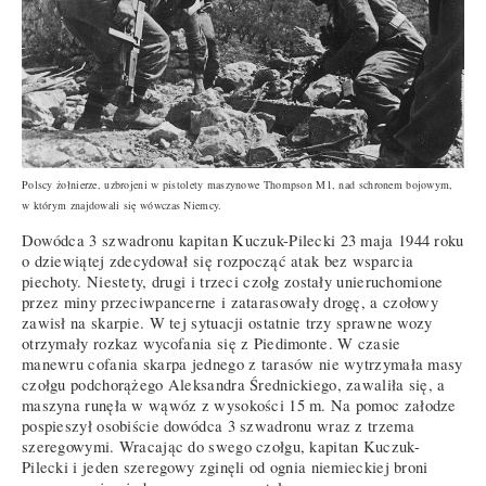
Polscy żołnierze, uzbrojeni w pistolety maszynowe Thompson M1, nad schronem bojowym,
w którym znajdowali się wówczas Niemcy.
Dowódca 3 szwadronu kapitan Kuczuk-Pilecki 23 maja 1944 roku
o dziewiątej zdecydował się rozpocząć atak bez wsparcia
piechoty. Niestety, drugi i trzeci czołg zostały unieruchomione
przez miny przeciwpancerne i zatarasowały drogę, a czołowy
zawisł na skarpie. W tej sytuacji ostatnie trzy sprawne wozy
otrzymały rozkaz wycofania się z Piedimonte. W czasie
manewru cofania skarpa jednego z tarasów nie wytrzymała masy
czołgu podchorążego Aleksandra Średnickiego, zawaliła się, a
maszyna runęła w wąwóz z wysokości 15 m. Na pomoc załodze
pospieszył osobiście dowódca 3 szwadronu wraz z trzema
szeregowymi. Wracając do swego czołgu, kapitan Kuczuk-
Pilecki i jeden szeregowy zginęli od ognia niemieckiej broni