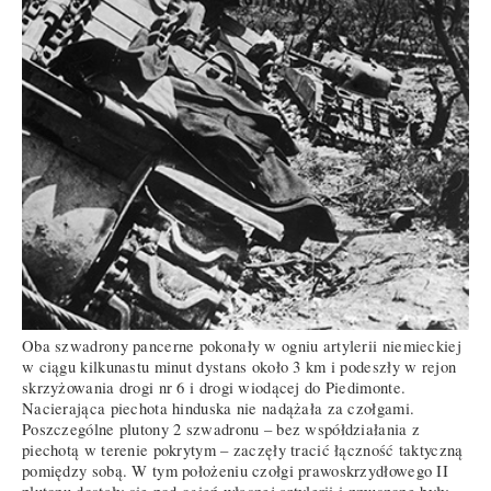
Oba szwadrony pancerne pokonały w ogniu artylerii niemieckiej
w ciągu kilkunastu minut dystans około 3 km i podeszły w rejon
skrzyżowania drogi nr 6 i drogi wiodącej do Piedimonte.
Nacierająca piechota hinduska nie nadążała za czołgami.
Poszczególne plutony 2 szwadronu – bez współdziałania z
piechotą w terenie pokrytym – zaczęły tracić łączność taktyczną
pomiędzy sobą. W tym położeniu czołgi prawoskrzydłowego II