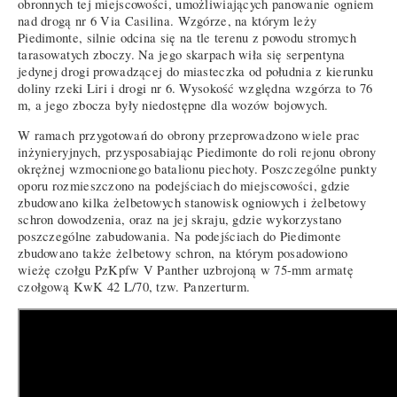
obronnych tej miejscowości, umożliwiających panowanie ogniem
nad drogą nr 6 Via Casilina. Wzgórze, na którym leży
Piedimonte, silnie odcina się na tle terenu z powodu stromych
tarasowatych zboczy. Na jego skarpach wiła się serpentyna
jedynej drogi prowadzącej do miasteczka od południa z kierunku
doliny rzeki Liri i drogi nr 6. Wysokość względna wzgórza to 76
m, a jego zbocza były niedostępne dla wozów bojowych.
W ramach przygotowań do obrony przeprowadzono wiele prac
inżynieryjnych, przysposabiając Piedimonte do roli rejonu obrony
okrężnej wzmocnionego batalionu piechoty. Poszczególne punkty
oporu rozmieszczono na podejściach do miejscowości, gdzie
zbudowano kilka żelbetowych stanowisk ogniowych i żelbetowy
schron dowodzenia, oraz na jej skraju, gdzie wykorzystano
poszczególne zabudowania. Na podejściach do Piedimonte
zbudowano także żelbetowy schron, na którym posadowiono
wieżę czołgu PzKpfw V Panther uzbrojoną w 75-mm armatę
czołgową KwK 42 L/70, tzw. Panzerturm.