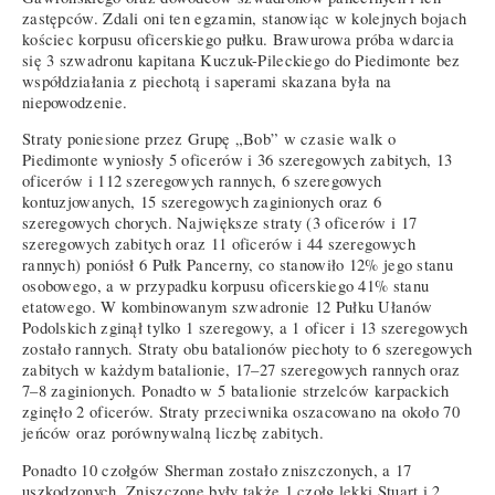
zastępców. Zdali oni ten egzamin, stanowiąc w kolejnych bojach
kościec korpusu oficerskiego pułku. Brawurowa próba wdarcia
się 3 szwadronu kapitana Kuczuk-Pileckiego do Piedimonte bez
współdziałania z piechotą i saperami skazana była na
niepowodzenie.
Straty poniesione przez Grupę „Bob” w czasie walk o
Piedimonte wyniosły 5 oficerów i 36 szeregowych zabitych, 13
oficerów i 112 szeregowych rannych, 6 szeregowych
kontuzjowanych, 15 szeregowych zaginionych oraz 6
szeregowych chorych. Największe straty (3 oficerów i 17
szeregowych zabitych oraz 11 oficerów i 44 szeregowych
rannych) poniósł 6 Pułk Pancerny, co stanowiło 12% jego stanu
osobowego, a w przypadku korpusu oficerskiego 41% stanu
etatowego. W kombinowanym szwadronie 12 Pułku Ułanów
Podolskich zginął tylko 1 szeregowy, a 1 oficer i 13 szeregowych
zostało rannych. Straty obu batalionów piechoty to 6 szeregowych
zabitych w każdym batalionie, 17–27 szeregowych rannych oraz
7–8 zaginionych. Ponadto w 5 batalionie strzelców karpackich
zginęło 2 oficerów. Straty przeciwnika oszacowano na około 70
jeńców oraz porównywalną liczbę zabitych.
Ponadto 10 czołgów Sherman zostało zniszczonych, a 17
uszkodzonych. Zniszczone były także 1 czołg lekki Stuart i 2