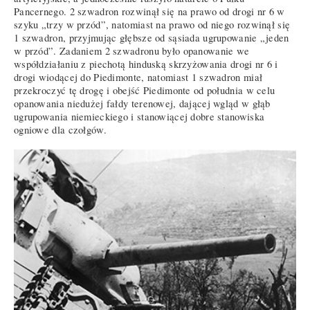
Pancernego. 2 szwadron rozwinął się na prawo od drogi nr 6 w
szyku „trzy w przód”, natomiast na prawo od niego rozwinął się
1 szwadron, przyjmując głębsze od sąsiada ugrupowanie „jeden
w przód”. Zadaniem 2 szwadronu było opanowanie we
współdziałaniu z piechotą hinduską skrzyżowania drogi nr 6 i
drogi wiodącej do Piedimonte, natomiast 1 szwadron miał
przekroczyć tę drogę i obejść Piedimonte od południa w celu
opanowania niedużej fałdy terenowej, dającej wgląd w głąb
ugrupowania niemieckiego i stanowiącej dobre stanowiska
ogniowe dla czołgów.