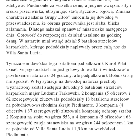
zdobywać Piedimonte za wszelką cenę, a jedynie związać siły i
środki przeciwnika, utrzymując stałą styczność bojową. Zmiana
charakteru zadania Grupy „Bob” umocniła jej dowódcę w
przeświadczeniu, że obrona przeciwnika jest słaba, bliska
załamania. Dlatego nakazał opanować miasteczko następnego
dnia. Gotowość do rozpoczęcia działań ustalono na godzinę
ósmą. W natarciu miał wziąć udział 5 batalion strzelców
karpackich, którego pododdziały napływały przez całą noc do
Villa Santa Lucia.
Tymczasem dowódca tego batalionu podpułkownik Karol Piłat
uznał, że jego oddział nie jest gotowy do walki, i wnioskował o
przełożenie natarcia o 24 godziny, ale podpułkownik Bobiński się
nie zgodził. W tej sytuacji na dowódcę natarcia piechoty
wyznaczony został zastępca dowódcy 5 batalionu strzelców
karpackich major Ludomir Tarkowski. 2 kompania (5 oficerów i
62 szeregowych) zluzowała pododdziały 18 batalionu strzelców
na południowo-wschodnim skraju Piedimonte, 3 kompania (4
oficerów i 87 szeregowych) zluzowała kompanię ochrony sztabu
2 Korpusu na stoku wzgórza 553, a 4 kompania (5 oficerów i 68
szeregowych) zajęła stanowiska na wzgórzu 244 położonym 1 km
na południe od Villa Santa Lucia i 1,5 km na wschód od
Piedimonte.