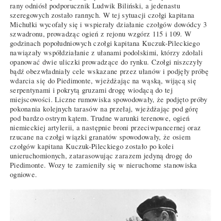
rany odniósł podporucznik Ludwik Biliński, a jedenastu
szeregowych zostało rannych. W tej sytuacji czołgi kapitana
Michułki wycofały się i wspierały działanie czołgów dowódcy 3
szwadronu, prowadząc ogień z rejonu wzgórz 115 i 109. W
godzinach popołudniowych czołgi kapitana Kuczuk-Pileckiego
nawiązały współdziałanie z ułanami podolskimi, którzy zdołali
opanować dwie uliczki prowadzące do rynku. Czołgi niszczyły
bądź obezwładniały cele wskazane przez ułanów i podjęły próbę
wdarcia się do Piedimonte, wjeżdżając na wąską, wijącą się
serpentynami i pokrytą gruzami drogę wiodącą do tej
miejscowości. Liczne rumowiska spowodowały, że podjęto próby
pokonania kolejnych tarasów na przełaj, wjeżdżając pod górę
pod bardzo ostrym kątem. Trudne warunki terenowe, ogień
niemieckiej artylerii, a następnie broni przeciwpancernej oraz
rzucane na czołgi wiązki granatów spowodowały, że osiem
czołgów kapitana Kuczuk-Pileckiego zostało po kolei
unieruchomionych, zatarasowując zarazem jedyną drogę do
Piedimonte. Wozy te zamieniły się w nieruchome stanowiska
ogniowe.