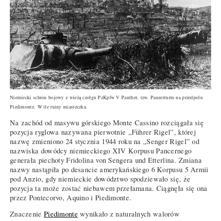
Niemiecki schron bojowy z wieżą czołgu PzKpfw V Panther, tzw. Panzerturm na przedpolu
Piedimonte. W tle ruiny miasteczka.
Na zachód od masywu górskiego Monte Cassino rozciągała się
pozycja ryglowa nazywana pierwotnie „Führer Rigel”, której
nazwę zmieniono 24 stycznia 1944 roku na „Senger Rigel” od
nazwiska dowódcy niemieckiego XIV Korpusu Pancernego
generała piechoty Fridolina von Sengera und Etterlina. Zmiana
nazwy nastąpiła po desancie amerykańskiego 6 Korpusu 5 Armii
pod Anzio, gdy niemieckie dowództwo spodziewało się, że
pozycja ta może zostać niebawem przełamana. Ciągnęła się ona
przez Pontecorvo, Aquino i Piedimonte.
Znaczenie
Piedimonte
wynikało z naturalnych walorów