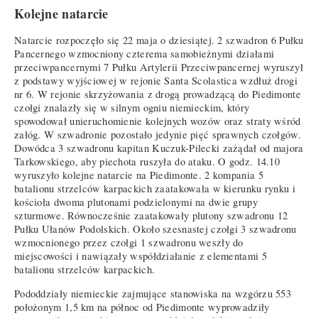
Kolejne natarcie
Natarcie rozpoczęło się 22 maja o dziesiątej. 2 szwadron 6 Pułku
Pancernego wzmocniony czterema samobieżnymi działami
przeciwpancernymi 7 Pułku Artylerii Przeciwpancernej wyruszył
z podstawy wyjściowej w rejonie Santa Scolastica wzdłuż drogi
nr 6. W rejonie skrzyżowania z drogą prowadzącą do Piedimonte
czołgi znalazły się w silnym ogniu niemieckim, który
spowodował unieruchomienie kolejnych wozów oraz straty wśród
załóg. W szwadronie pozostało jedynie pięć sprawnych czołgów.
Dowódca 3 szwadronu kapitan Kuczuk-Pilecki zażądał od majora
Tarkowskiego, aby piechota ruszyła do ataku. O godz. 14.10
wyruszyło kolejne natarcie na Piedimonte. 2 kompania 5
batalionu strzelców karpackich zaatakowała w kierunku rynku i
kościoła dwoma plutonami podzielonymi na dwie grupy
szturmowe. Równocześnie zaatakowały plutony szwadronu 12
Pułku Ułanów Podolskich. Około szesnastej czołgi 3 szwadronu
wzmocnionego przez czołgi 1 szwadronu weszły do
miejscowości i nawiązały współdziałanie z elementami 5
batalionu strzelców karpackich.
Pododdziały niemieckie zajmujące stanowiska na wzgórzu 553
położonym 1,5 km na północ od Piedimonte wyprowadziły