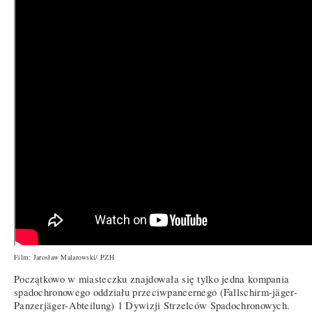
Film: Jarosław Malarowski/ PZH
Początkowo w miasteczku znajdowała się tylko jedna kompania
spadochronowego oddziału przeciwpancernego (Fallschirm-jäger-
Panzerjäger-Abteilung) 1 Dywizji Strzelców Spadochronowych.