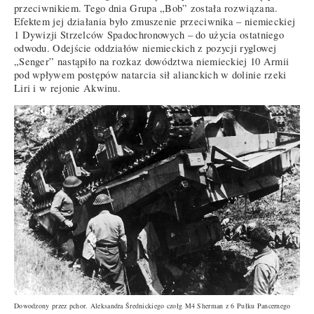
przeciwnikiem. Tego dnia Grupa „Bob” została rozwiązana.
Efektem jej działania było zmuszenie przeciwnika – niemieckiej
1 Dywizji Strzelców Spadochronowych – do użycia ostatniego
odwodu. Odejście oddziałów niemieckich z pozycji ryglowej
„Senger” nastąpiło na rozkaz dowództwa niemieckiej 10 Armii
pod wpływem postępów natarcia sił alianckich w dolinie rzeki
Liri i w rejonie Akwinu.
Dowodzony przez pchor. Aleksandra Średnickiego czołg M4 Sherman z 6 Pułku Pancernego