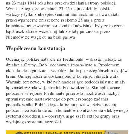
na 23 maja 1944 roku bez przeciwdziałania strony polskiej.
Wynika z tego, że w dniach 23–25 maja oddziały polskie
walczyły tylko z ubezpieczeniami niemieckimi, a dwa działa
przeciwpancerne zniszczone rzekomo 25 maja przez
kombinowany szwadron porucznika Jadwisiaka były zniszczone
bądź uszkodzone wcześniej lub zostały porzucone przez
Niemców ze względu na brak paliwa.
Współczesna konstatacja
Oceniając polskie natarcie na Piedimonte, wskazać należy, że
działania Grupy „Bob” cechowała improwizacja. Problemem
okazała się organizacja współdziałania poszczególnych rodzajów
broni. Umiejętności te doskonalono w kolejnych dniach walk.
Warunki terenowe, w których nacierające pododdziały nie miały
łączności wzrokowej, utrudniały dowodzenie. Skomplikowane
położenie w rejonie Piedimonte przerosło możliwości nazbyt
optymistycznie nastawionego do powierzonego zadania
podpułkownika Bobińskiego, któremu poza właściwą oceną
położenia zabrakło dwóch elementów do utworzenia efektywnego
systemu dowodzenia – operatywnego szefa sztabu grupy oraz
wydajnego systemu łączności.