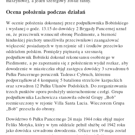
maszynowej, a jeden szeregowy został ranny.
Ocena położenia podczas działań
W ocenie położenia dokonanej przez podpułkownika Bobińskiego
i wysłanej o godz. 13.15 do dowódcy 2 Brygady Pancernej uznał
on, że przeciwnik wzmocnił obronę Piedimonte, a bierność
hinduskiej piechoty umożliwiła przeciwnikowi zaangażować
większość posiadanych w tym rejonie sił i środków przeciwko
oddziałom polskim. Pomiędzy piętnastą a szesnastą
podpułkownik Bobiński dokonał rekonesansu osobistego w
Piedimonte, a po zapoznaniu się z położeniem wydał rozkaz, aby
dowodzenie w miasteczku objął zastępca dowódcy 3 szwadronu 6
Pułku Pancernego porucznik Tadeusz Cybruch, któremu
podporządkował 4 kompanię 5 batalionu strzelców karpackich
oraz szwadron 12 Pułku Ułanów Podolskich. Do zorganizowania
trzech punktów oporu posłużyły unieruchomione czołgi. Grupa
podpułkownika Lachowicza stanowiła odwód Grupy „Bob”
rozmieszczony w rejonie Villa Santa Lucia. Wieczorem Grupa
„Bob” przeszła do obrony.
Dowództwo 6 Pułku Pancernego 24 maja 1944 roku objął major
Feliks Motyka, który w tym oddziale pełnił służbę od 1942 roku
jako dowódca szwadronu dowodzenia. Oficer ten 19 maja został