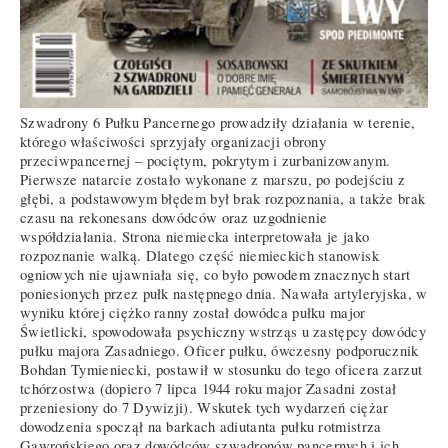
Szwadrony 6 Pułku Pancernego prowadziły działania w terenie,
którego właściwości sprzyjały organizacji obrony
przeciwpancernej – pociętym, pokrytym i zurbanizowanym.
Pierwsze natarcie zostało wykonane z marszu, po podejściu z
głębi, a podstawowym błędem był brak rozpoznania, a także brak
czasu na rekonesans dowódców oraz uzgodnienie
współdziałania. Strona niemiecka interpretowała je jako
rozpoznanie walką. Dlatego część niemieckich stanowisk
ogniowych nie ujawniała się, co było powodem znacznych start
poniesionych przez pułk następnego dnia. Nawała artyleryjska, w
wyniku której ciężko ranny został dowódca pułku major
Świetlicki, spowodowała psychiczny wstrząs u zastępcy dowódcy
pułku majora Zasadniego. Oficer pułku, ówczesny podporucznik
Bohdan Tymieniecki, postawił w stosunku do tego oficera zarzut
tchórzostwa (dopiero 7 lipca 1944 roku major Zasadni został
przeniesiony do 7 Dywizji). Wskutek tych wydarzeń ciężar
dowodzenia spoczął na barkach adiutanta pułku rotmistrza
Gawrońskiego oraz dowódców szwadronów pancernych i ich