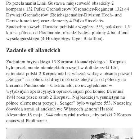
Po przełamaniu Linii Gustawa miejscowość obsadziły 2
kompania 132 Pułku Grenadierów (Grenadier-Regiment 132) 44
Dywizji Grenadierów (Reichsgrenadier-Division Hoch- und
Deutsch-meister) oraz elementy 4 Pułku Strzelców
Spadochronowych. Ponadto pobliskie wzgórze 553, położone 1,5
km na północ od Piedimonte, obsadziły dwa plutony 4 batalionu
wysokogórskiego (4 Hochgebirgs-Jäger-Bataillon).
Zadanie sił alianckich
Zadaniem brytyjskiego 13 Korpusu i kanadyjskiego 1 Korpusu
było przełamanie niemieckich pozycji w dolinie rzeki Liri,
natomiast polski 2 Korpus miał nawiązać walkę z obsadą pozycji
„Senger” na północ od drogi nr 6 oraz obejść ją od północy na
kierunku Piedimonte – Castrocielo, co uwzględniono w
wytycznych operacyjnych opracowanych pod koniec kwietnia
1944 roku przez sztab 2 Korpusu. Najbardziej wysuniętym na
północ elementem pozycji „Senger” było wzgórze 553. Naczelny
dowódca armii alianckich we Włoszech generał Harold
Alexander 18 maja 1944 roku wydał rozkaz, aby polski 2 Korpus
opanował Piedimonte.