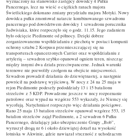
wyznaczony na stanowisko zastępcy dowódcy 4 Pułku
Pancernego, lecz na wieść o ciężkich ranach majora
Świetlickiego dokonano zmiany przydziału majora Motyki. Nowy
dowódca pułku zmontował natarcie kombinowanego szwadronu
pancernego pod dowództwem dowódcy 1 szwadronu porucznika
Jadwisiaka, które rozpoczęło się o godz. 11.15. Jego zadaniem
było odcięcie Piedimonte od północy. Dzięki dobrze
zorganizowanemu współdziałaniu z piechotą w postaci kompanii
ochrony sztabu 2 Korpusu przemieszczającej się na
transporterach opancerzonych Carrier oraz współdziałaniu z
artylerią – szwadron szybko opanował ogniem teren, niszcząc
między innymi dwa działa przeciwpancerne. Jednak warunki
terenowe nie pozwoliły czołgom na obejście miejscowości.
Szwadron prowadził działania do dziewiętnastej, a następnie
powrócił na podstawę wyjściową. W nocy z 24 na 25 maja w
rejon Piedimonte podeszły pododdziały 13 i 15 batalionu
strzelców z 5 KDP. Prowadzone jeszcze w nocy rozpoznanie
patrolowe oraz wypad na wzgórze 553 wykazały, że Niemcy się
wycofują. Natychmiast rozpoczęto więc działania pościgowe.
Rano 25 maja 13 batalion strzelców opanował wzgórze 553, 15
batalion strzelców zajął Piedimonte, a 2 szwadron 6 Pułku
Pancernego, działający jako ubezpieczenie Grupy „Bob”,
wyruszył drogą nr 6 i około dziewiątej dotarł na wysokość
lotniska w Akwinie, gdzie nawiązał styczność z uchodzącym