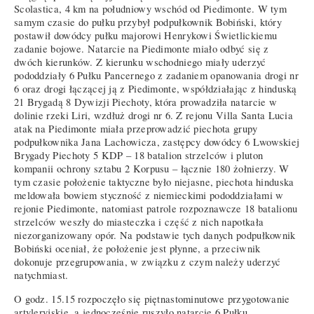
Scolastica, 4 km na południowy wschód od Piedimonte. W tym
samym czasie do pułku przybył podpułkownik Bobiński, który
postawił dowódcy pułku majorowi Henrykowi Świetlickiemu
zadanie bojowe. Natarcie na Piedimonte miało odbyć się z
dwóch kierunków. Z kierunku wschodniego miały uderzyć
pododdziały 6 Pułku Pancernego z zadaniem opanowania drogi nr
6 oraz drogi łączącej ją z Piedimonte, współdziałając z hinduską
21 Brygadą 8 Dywizji Piechoty, która prowadziła natarcie w
dolinie rzeki Liri, wzdłuż drogi nr 6. Z rejonu Villa Santa Lucia
atak na Piedimonte miała przeprowadzić piechota grupy
podpułkownika Jana Lachowicza, zastępcy dowódcy 6 Lwowskiej
Brygady Piechoty 5 KDP – 18 batalion strzelców i pluton
kompanii ochrony sztabu 2 Korpusu – łącznie 180 żołnierzy. W
tym czasie położenie taktyczne było niejasne, piechota hinduska
meldowała bowiem styczność z niemieckimi pododdziałami w
rejonie Piedimonte, natomiast patrole rozpoznawcze 18 batalionu
strzelców weszły do miasteczka i część z nich napotkała
niezorganizowany opór. Na podstawie tych danych podpułkownik
Bobiński oceniał, że położenie jest płynne, a przeciwnik
dokonuje przegrupowania, w związku z czym należy uderzyć
natychmiast.
O godz. 15.15 rozpoczęło się piętnastominutowe przygotowanie
artyleryjskie, a jednocześnie ruszyło natarcie 6 Pułku