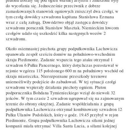
plutonu dostały się pod ogień własnej artylerii i zmuszone były
do wycofania się. Jednocześnie przeciwnik z dobrze
zamaskowanych stanowisk ogniowych zniszczył dwa czołgi, w
tym czołg dowódcy szwadronu kapitana Stanisława Ezmana
wraz z całą załogą. Dowództwo objął zastępca dowódcy
szwadronu porucznik Stanisław Masztak. Niemieckim łowcom
czołgów udało się uszkodzić kilka następnych wozów 2
szwadronu.
Około osiemnastej piechota grupy podpułkownika Lachowicza
opanowała zespół sześciu domów na południowo-wschodnim
skraju Piedimonte. Zadanie wsparcia tego ataku otrzymał 1
szwadron 6 Pułku Pancernego, który dotychczas pozostawał w
rejonie wzgórza 115 położonego 600 m na południowy wschód od
skraju miasteczka. Nierozpoznane przeszkody terenowe
uniemożliwiły podejście do zabudowań. W tej sytuacji czołgi
szwadronu wspierały działania piechoty ogniem. Pluton
podporucznika Bohdana Tymienieckiego wziął do niewoli 32
jeńców. W tym czasie 2 szwadron ugrupował się na zajmowanym
terenie do obrony okrężnej. Zadanie współdziałania z grupą
podpułkownika Lachowicza otrzymał kombinowany szwadron 12
Pułku Ułanów Podolskich, który o godz. 19.45 przybył w rejon
Piedimonte. Grupa podpułkownika Lachowicza siłami jednej
kompanii miała utrzymać Villa Santa Lucia, a siłami kolejnej