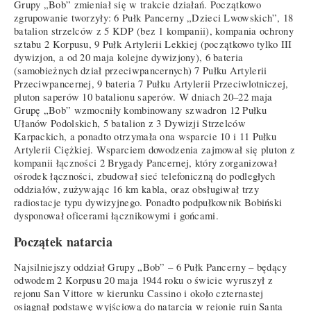
Grupy „Bob” zmieniał się w trakcie działań. Początkowo
zgrupowanie tworzyły: 6 Pułk Pancerny „Dzieci Lwowskich”, 18
batalion strzelców z 5 KDP (bez 1 kompanii), kompania ochrony
sztabu 2 Korpusu, 9 Pułk Artylerii Lekkiej (początkowo tylko III
dywizjon, a od 20 maja kolejne dywizjony), 6 bateria
(samobieżnych dział przeciwpancernych) 7 Pułku Artylerii
Przeciwpancernej, 9 bateria 7 Pułku Artylerii Przeciwlotniczej,
pluton saperów 10 batalionu saperów. W dniach 20–22 maja
Grupę „Bob” wzmocniły kombinowany szwadron 12 Pułku
Ułanów Podolskich, 5 batalion z 3 Dywizji Strzelców
Karpackich, a ponadto otrzymała ona wsparcie 10 i 11 Pułku
Artylerii Ciężkiej. Wsparciem dowodzenia zajmował się pluton z
kompanii łączności 2 Brygady Pancernej, który zorganizował
ośrodek łączności, zbudował sieć telefoniczną do podległych
oddziałów, zużywając 16 km kabla, oraz obsługiwał trzy
radiostacje typu dywizyjnego. Ponadto podpułkownik Bobiński
dysponował oficerami łącznikowymi i gońcami.
Początek natarcia
Najsilniejszy oddział Grupy „Bob” – 6 Pułk Pancerny – będący
odwodem 2 Korpusu 20 maja 1944 roku o świcie wyruszył z
rejonu San Vittore w kierunku Cassino i około czternastej
osiągnął podstawę wyjściową do natarcia w rejonie ruin Santa