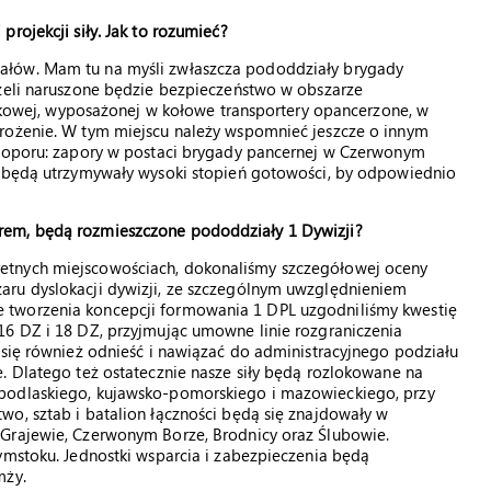
rojekcji siły. Jak to rozumieć?
ałów. Mam tu na myśli zwłaszcza pododdziały brygady
eżeli naruszone będzie bezpieczeństwo w obszarze
ojskowej, wyposażonej w kołowe transportery opancerzone, w
grożenie. W tym miejscu należy wspomnieć jeszcze o innym
o oporu: zapory w postaci brygady pancernej w Czerwonym
e będą utrzymywały wysoki stopień gotowości, by odpowiednio
rem, będą rozmieszczone pododdziały 1 Dywizji?
etnych miejscowościach, dokonaliśmy szczegółowej oceny
aru dyslokacji dywizji, ze szczególnym uwzględnieniem
 tworzenia koncepcji formowania 1 DPL uzgodniliśmy kwestię
16 DZ i 18 DZ, przyjmując umowne linie rozgraniczenia
 się również odnieść i nawiązać do administracyjnego podziału
. Dlatego też ostatecznie nasze siły będą rozlokowane na
podlaskiego, kujawsko-pomorskiego i mazowieckiego, przy
o, sztab i batalion łączności będą się znajdowały w
 Grajewie, Czerwonym Borze, Brodnicy oraz Ślubowie.
ymstoku. Jednostki wsparcia i zabezpieczenia będą
mży.