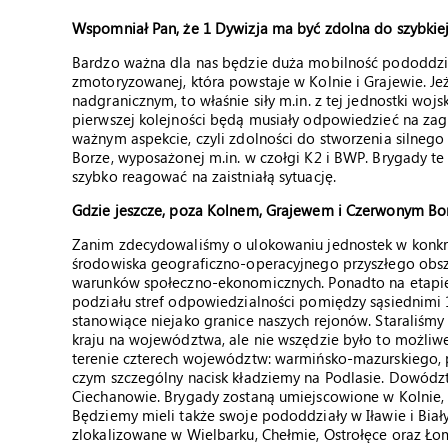
Wspomniał Pan, że 1 Dywizja ma być zdolna do szybkiej p
Bardzo ważna dla nas będzie duża mobilność pododdzi
zmotoryzowanej, która powstaje w Kolnie i Grajewie. J
nadgranicznym, to właśnie siły m.in. z tej jednostki w
pierwszej kolejności będą musiały odpowiedzieć na za
ważnym aspekcie, czyli zdolności do stworzenia silneg
Borze, wyposażonej m.in. w czołgi K2 i BWP. Brygady t
szybko reagować na zaistniałą sytuację.
Gdzie jeszcze, poza Kolnem, Grajewem i Czerwonym Bo
Zanim zdecydowaliśmy o ulokowaniu jednostek w konkr
środowiska geograficzno-operacyjnego przyszłego obsz
warunków społeczno-ekonomicznych. Ponadto na etapie
podziału stref odpowiedzialności pomiędzy sąsiednimi 
stanowiące niejako granice naszych rejonów. Staraliśmy
kraju na województwa, ale nie wszędzie było to możliwe
terenie czterech województw: warmińsko-mazurskiego, 
czym szczególny nacisk kładziemy na Podlasie. Dowództw
Ciechanowie. Brygady zostaną umiejscowione w Kolnie,
Będziemy mieli także swoje pododdziały w Iławie i Biał
zlokalizowane w Wielbarku, Chełmie, Ostrołęce oraz Ło