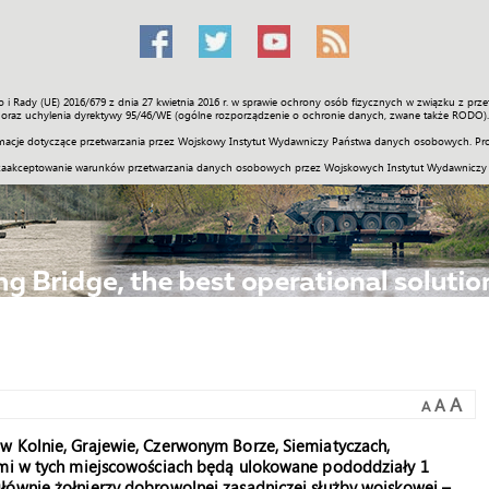
o i Rady (UE) 2016/679 z dnia 27 kwietnia 2016 r. w sprawie ochrony osób fizycznych w związku z 
Świat
Społeczność
Sport
Historia
Galerie
Wideo
ENGLI
oraz uchylenia dyrektywy 95/46/WE (ogólne rozporządzenie o ochronie danych, zwane także RODO).
acje dotyczące przetwarzania przez Wojskowy Instytut Wydawniczy Państwa danych osobowych. Pro
zaakceptowanie warunków przetwarzania danych osobowych przez Wojskowych Instytut Wydawniczy
A
A
A
w Kolnie, Grajewie, Czerwonym Borze, Siemiatyczach,
nymi w tych miejscowościach będą ulokowane pododdziały 1
łównie żołnierzy dobrowolnej zasadniczej służby wojskowej –