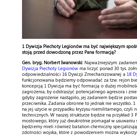
1 Dywizja Piechoty Legionów ma być największym spośr
stoją przed dowodzoną przez Pana formacją?
Gen. bryg. Norbert Iwanowski
: Najważniejszym zadaniem
Dywizja Piechoty Legionów
ma liczyć ponad 30 tys. żoł
odpowiedzialności 16 Dywizji Zmechanizowanej a
18 D
funkcjonowania będziemy odpowiadać za tzw. rejon bie
koncepcją 1 Dywizja ma być formacją o dużej mobilności i
zagrożenia, by odstraszyć potencjalnego agresora i zn
gdyby zagrożenie nastąpiło, jej zadaniem będzie postaw
przeciwnika. Zadania obronne to jednak nie wszystko.
na jej użycie w przypadku kryzysu niemilitarnego, czyli n
technicznych. W naszej strukturze będzie na przykład 3
mostowego, który już dwukrotnie pomagał w usuwaniu sk
będziemy mieli również batalion chemiczny specjalizując
zdolności wojska, które z powodzeniem można wykorzys