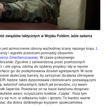
ód związków taktycznych w Wojsku Polskim. Jakie zadania
 jest wzmocnienie obrony wschodniej ściany naszego kraju.
1
nierzy i wypełni przestrzeń pomiędzy obszarem
ywizji Zmechanizowanej
. W czasie pokojowego
brzański. Zgodnie z zatwierdzoną przez przełożonych
 sile ognia, zdolną do szybkiej projekcji siły w rejonie
iechęcić go do podejmowania działań agresywnych. W razie
ienie skutecznej bariery, by zatrzymać działania ofensywne
 1 DPL będzie także dysponowała zdolnościami pozwalającymi
p. katastrof naturalnych, takich jak powodzie, czy awarii
 Pułk Saperów. Powstanie on na bazie batalionu drogowo-
utków awarii oczyszczalni ścieków „Czajka”. Poza tym
y się m.in. w odkażaniu ludzi i sprzętu. To bardzo ważne
tać dla dobra dotkniętego kryzysem społeczeństwa.