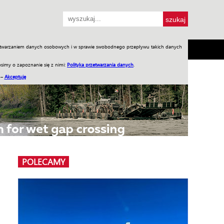
przetwarzaniem danych osobowych i w sprawie swobodnego przepływu takich danych
SH
SKLEP
Jednodniówki
Praca w WIW
simy o zapoznanie się z nimi:
Polityka przetwarzania danych
.
 –
Akceptuję
POLECAMY