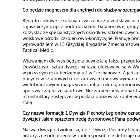
Co będzie magnesem dla chętnych do służby w szeregac
Będą to ciekawe szkolenia i ćwiczenia z przedstawiciela
sojuszniczymi, np. z pododdziałami batalionowej grupy
korzystać ze specjalistycznych ośrodków szkoleniowych, 
wojskowe ośrodki szkoleniowo-kondycyjne. Planuję pona
wprowadziłem w 15 Giżyckiej Brygadzie Zmechanizowanej
Tactical Medic.
Wyzwaniem dla was będzie z pewnością także przygotow
Dowództwo i sztab dywizji na razie ulokowane są w Wa
w przyszłym roku będziemy już w Ciechanowie. Zgadza si
budynków sztabowych i koszarowych budowy wymaga m.in
wielobranżowymi magazynami, infrastrukturą remontową
apelowy i zaplecze sportowe. Nie zamierzamy jednak tra
infrastruktury zastępczej w postaci obozowisk kontener
stałą.
Czy nazwa formacji: 1 Dywizja Piechoty Legionów oznacz
dywizje? Jakim sprzętem będą dysponować Pana podwł
Nazwa dywizji odwołuje się do 1 Dywizji Piechoty Legio
historyczne odniesienie w żaden sposób nie definiuje 