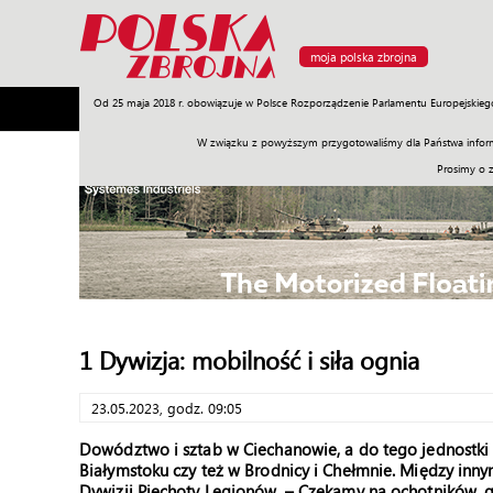
moja polska zbrojna
Od 25 maja 2018 r. obowiązuje w Polsce Rozporządzenie Parlamentu Europejskieg
Armia
Poligon
Sprzęt
Misje
Polityka
Prawo
W związku z powyższym przygotowaliśmy dla Państwa inform
Prosimy o 
1 Dywizja: mobilność i siła ognia
23.05.2023, godz. 09:05
Dowództwo i sztab w Ciechanowie, a do tego jednostki 
Białymstoku czy też w Brodnicy i Chełmnie. Między in
Dywizji Piechoty Legionów. – Czekamy na ochotników, g