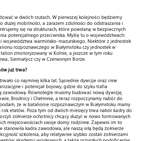
udować w dwóch rzutach. W pierwszej kolejności będziemy
o dużej mobilności, a zarazem zdolności do odstraszania i
trujemy się na strukturach, które powstaną w bezpiecznych
nia potencjalnego przeciwnika. Myślę tu o województwach:
i województwa warmińsko-mazurskiego. Niektóre z jednostek
talionu rozpoznawczego w Białymstoku czy jednostek w
atalion zmotoryzowany w Kolnie, a jeszcze w tym roku
ewa, Siemiatycz czy w Czerwonym Borze.
nów już trwa?
wało co najmniej kilka lat. Sąsiednie dywizje oraz inne
izacyjne i potencjał bojowy, gdzie do szyku trafia
rą zawodową. Równolegle musimy budować nową dywizję,
owie, Brodnicy i Chełmnie, a teraz rozpoczynamy nabór do
du podam, że w batalionie rozpoznawczym w Białymstoku mamy
n rok etatów. Poza tym od dwóch miesięcy trwa nabór kadry do
worzyli żołnierze ochotnicy chcący służyć w nowo formowanych
kich miejscowościach swoje domy rodzinne. Zapewni im to
ie stanowiła kadra zawodowa, ale naszą siłą będą żołnierze
cyjność szkolenia, aby relatywnie szybko zostali żołnierzami
wentów akademii wojskowych, a także przyszłych podoficerów