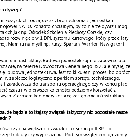
h dywizji?
mi wszystkich rodzajów sił zbrojnych oraz z jednostkami
 bojowej NATO. Ponadto chciałbym, by żołnierze dywizji mogli
takich jak np. Ośrodek Szkolenia Piechoty Górskiej czy
dto rozwinięcie w 1 DPL systemu kursowego, który przed laty
. Mam tu na myśli np. kursy: Spartan, Warrior, Nawigator i
anie infrastruktury. Budowa jednostek zajmie zapewne lata.
rszawie, na terenie Dowództwa Generalnego RSZ, ale myślę, że
ę, budowa jednostek trwa. Jest to kilkuletni proces, bo oprócz
. zaplecze logistyczne z parkiem sprzętu technicznego,
 i załadowczą do transportu operacyjnego czy w końcu plac
cić czasu i w pierwszej kolejności będziemy korzystać z
owych. Z czasem kontenery zostaną zastąpione infrastrukturą
a, że będzie to lżejszy związek taktyczny niż pozostałe nasze
adni?
nów, czyli największego związku taktycznego II RP. To
naszej struktury czy wyposażenia. Pod tym względem będziemy