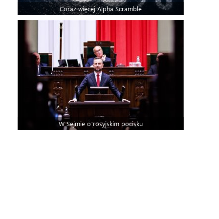
Coraz więcej Alpha Scramble
W Sejmie o rosyjskim pocisku