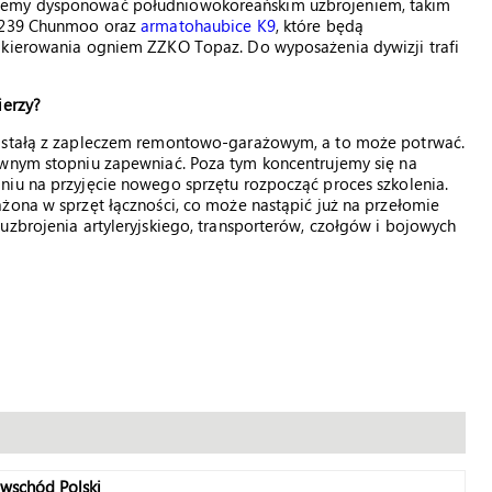
ziemy dysponować południowokoreańskim uzbrojeniem, takim
 K239 Chunmoo oraz
armatohaubice K9
, które będą
 kierowania ogniem ZZKO Topaz. Do wyposażenia dywizji trafi
ierzy?
ę stałą z zapleczem remontowo-garażowym, a to może potrwać.
ewnym stopniu zapewniać. Poza tym koncentrujemy się na
niu na przyjęcie nowego sprzętu rozpocząć proces szkolenia.
żona w sprzęt łączności, co może nastąpić już na przełomie
uzbrojenia artyleryjskiego, transporterów, czołgów i bojowych
 wschód Polski