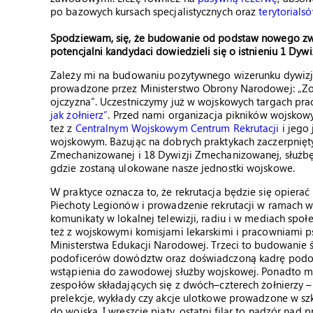
po bazowych kursach specjalistycznych oraz
terytorials
Spodziewam, się, że budowanie od podstaw nowego związ
potencjalni kandydaci dowiedzieli się o istnieniu 1 Dyw
Zależy mi na budowaniu pozytywnego wizerunku dywizji
prowadzone przez Ministerstwo Obrony Narodowej: „Zo
ojczyzna”. Uczestniczymy już w wojskowych targach prac
jak żołnierz”
. Przed nami organizacja pikników wojsko
też z
Centralnym Wojskowym Centrum Rekrutacji
i jego 
wojskowym. Bazując na dobrych praktykach zaczerpniętyc
Zmechanizowanej i 18 Dywizji Zmechanizowanej, służb
gdzie zostaną ulokowane nasze jednostki wojskowe.
W praktyce oznacza to, że rekrutacja będzie się opierać
Piechoty Legionów i prowadzenie rekrutacji w ramach
komunikaty w lokalnej telewizji, radiu i w mediach spo
też z wojskowymi komisjami lekarskimi i pracowniami p
Ministerstwa Edukacji Narodowej. Trzeci to budowanie ś
podoficerów dowództw oraz doświadczoną kadrę podof
wstąpienia do zawodowej służby wojskowej. Ponadto m
zespołów składających się z dwóch–czterech żołnierzy – 
prelekcje, wykłady czy akcje ulotkowe prowadzone w sz
do wojska. I wreszcie piąty, ostatni filar to nadzór nad 