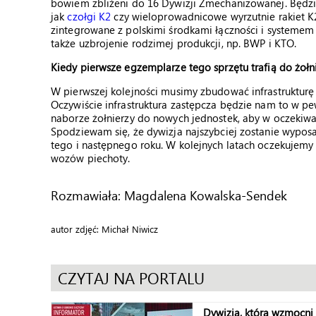
bowiem zbliżeni do 16 Dywizji Zmechanizowanej. Będ
jak
czołgi K2
czy wieloprowadnicowe wyrzutnie rakiet
zintegrowane z polskimi środkami łączności i systemem
także uzbrojenie rodzimej produkcji, np. BWP i KTO.
Kiedy pierwsze egzemplarze tego sprzętu trafią do żołn
W pierwszej kolejności musimy zbudować infrastruktur
Oczywiście infrastruktura zastępcza będzie nam to w p
naborze żołnierzy do nowych jednostek, aby w oczekiwa
Spodziewam się, że dywizja najszybciej zostanie wyposa
tego i następnego roku. W kolejnych latach oczekujemy 
wozów piechoty.
Rozmawiała: Magdalena Kowalska-Sendek
autor zdjęć: Michał Niwicz
CZYTAJ NA PORTALU
Dywizja, która wzmocni