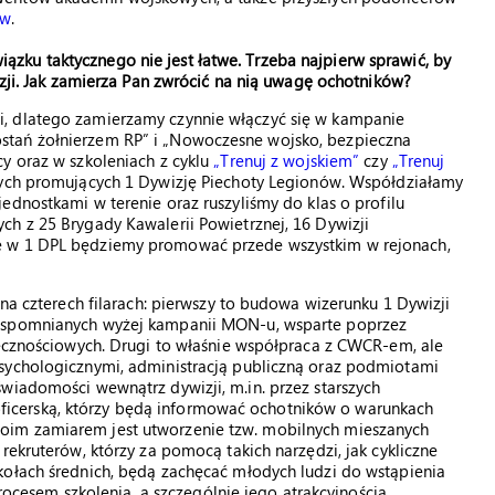
ów
.
ku taktycznego nie jest łatwe. Trzeba najpierw sprawić, by
izji. Jak zamierza Pan zwrócić na nią uwagę ochotników?
, dlatego zamierzamy czynnie włączyć się w kampanie
stań żołnierzem RP” i „Nowoczesne wojsko, bezpieczna
y oraz w szkoleniach z cyklu
„Trenuj z wojskiem”
czy
„Trenuj
wych promujących 1 Dywizję Piechoty Legionów. Współdziałamy
jednostkami w terenie oraz ruszyliśmy do klas o profilu
h z 25 Brygady Kawalerii Powietrznej, 16 Dywizji
ę w 1 DPL będziemy promować przede wszystkim w rejonach,
 na czterech filarach: pierwszy to budowa wizerunku 1 Dywizji
 wspomnianych wyżej kampanii MON-u, wsparte poprzez
łecznościowych. Drugi to właśnie współpraca z CWCR-em, ale
sychologicznymi, administracją publiczną oraz podmiotami
wiadomości wewnątrz dywizji, m.in. przez starszych
icerską, którzy będą informować ochotników o warunkach
oim zamiarem jest utworzenie tzw. mobilnych mieszanych
rekruterów, którzy za pomocą takich narzędzi, jak cykliczne
kołach średnich, będą zachęcać młodych ludzi do wstąpienia
procesem szkolenia, a szczególnie jego atrakcyjnością.