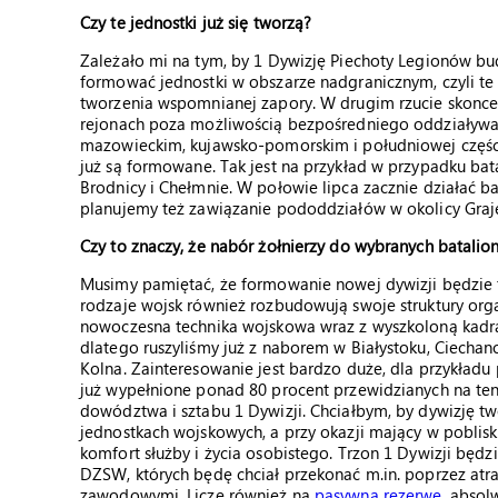
Czy te jednostki już się tworzą?
Zależało mi na tym, by 1 Dywizję Piechoty Legionów b
formować jednostki w obszarze nadgranicznym, czyli te 
tworzenia wspomnianej zapory. W drugim rzucie skoncen
rejonach poza możliwością bezpośredniego oddziaływa
mazowieckim, kujawsko-pomorskim i południowej częśc
już są formowane. Tak jest na przykład w przypadku ba
Brodnicy i Chełmnie. W połowie lipca zacznie działać b
planujemy też zawiązanie pododdziałów w okolicy Graj
Czy to znaczy, że nabór żołnierzy do wybranych batalio
Musimy pamiętać, że formowanie nowej dywizji będzie tr
rodzaje wojsk również rozbudowują swoje struktury organ
nowoczesna technika wojskowa wraz z wyszkoloną kad
dlatego ruszyliśmy już z naborem w Białystoku, Ciechan
Kolna. Zainteresowanie jest bardzo duże, dla przykła
już wypełnione ponad 80 procent przewidzianych na te
dowództwa i sztabu 1 Dywizji. Chciałbym, by dywizję t
jednostkach wojskowych, a przy okazji mający w poblis
komfort służby i życia osobistego. Trzon 1 Dywizji będz
DZSW, których będę chciał przekonać m.in. poprzez atrak
zawodowymi. Liczę również na
pasywną rezerwę
, absol