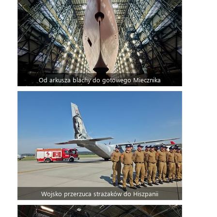
Od arkusza blachy do gotowego Miecznika
Wojsko przerzuca strażaków do Hiszpanii