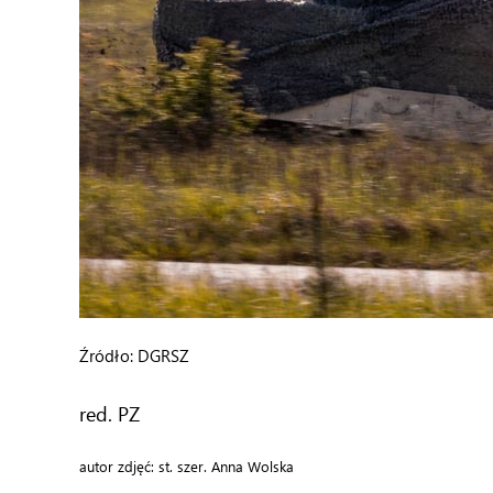
Źródło: DGRSZ
red. PZ
autor zdjęć: st. szer. Anna Wolska