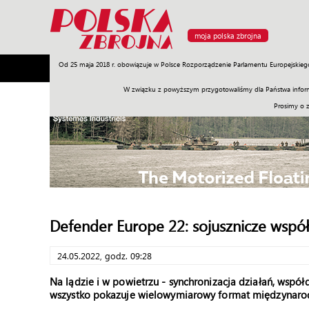
moja polska zbrojna
Od 25 maja 2018 r. obowiązuje w Polsce Rozporządzenie Parlamentu Europejskieg
Armia
Poligon
Sprzęt
Misje
Polityka
Prawo
W związku z powyższym przygotowaliśmy dla Państwa inform
Prosimy o 
Defender Europe 22: sojusznicze współ
24.05.2022, godz. 09:28
Na lądzie i w powietrzu - synchronizacja działań, współd
wszystko pokazuje wielowymiarowy format międzynaro