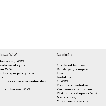
ictwa WIW
Na skróty
nternetowy WIW
rata redakcyjna
Oferta reklamowa
ism WIW
Buzdygany - regulamin
ctwa specjalistyczne
Linki
cje
Redakcja
in przekazywania materiałów
O WIW
Patronaty medialne
min konkursów WIW
Zamówienia publiczne
Platforma zakupowa WIW
Mapa strony
Ogłoszenia o pracę