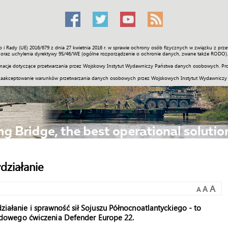
o i Rady (UE) 2016/679 z dnia 27 kwietnia 2016 r. w sprawie ochrony osób fizycznych w związku z 
Świat
Społeczność
Sport
Historia
Galerie
Wideo
ENGLI
oraz uchylenia dyrektywy 95/46/WE (ogólne rozporządzenie o ochronie danych, zwane także RODO).
acje dotyczące przetwarzania przez Wojskowy Instytut Wydawniczy Państwa danych osobowych. Pro
zaakceptowanie warunków przetwarzania danych osobowych przez Wojskowych Instytut Wydawniczy
działanie
A
A
A
ziałanie i sprawność sił Sojuszu Północnoatlantyckiego - to
dowego ćwiczenia Defender Europe 22.