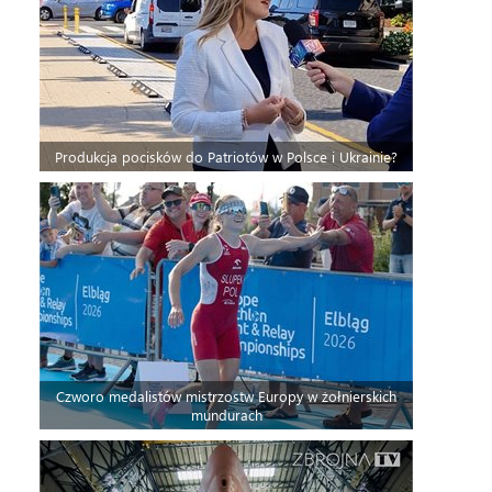
Produkcja pocisków do Patriotów w Polsce i Ukrainie?
Czworo medalistów mistrzostw Europy w żołnierskich
mundurach