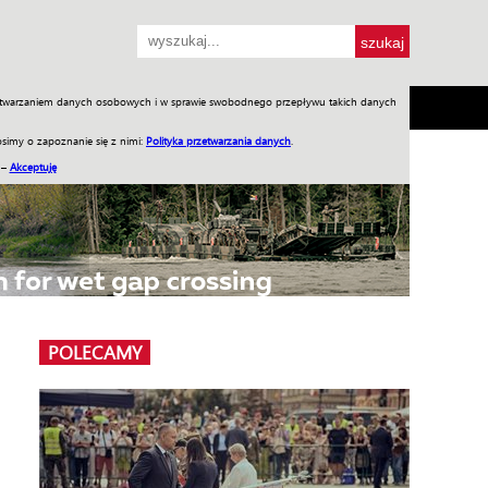
przetwarzaniem danych osobowych i w sprawie swobodnego przepływu takich danych
SH
SKLEP
Jednodniówki
Praca w WIW
simy o zapoznanie się z nimi:
Polityka przetwarzania danych
.
 –
Akceptuję
POLECAMY