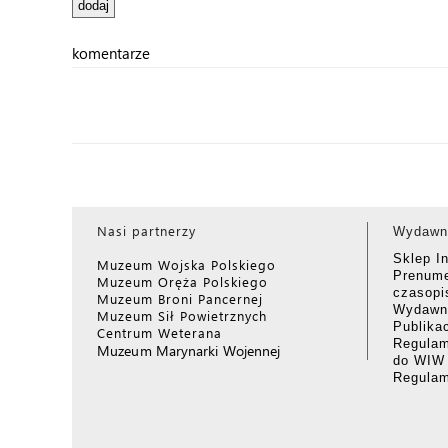
komentarze
Nasi partnerzy
Wydawn
Sklep I
Muzeum Wojska Polskiego
Prenume
Muzeum Oręża Polskiego
czasop
Muzeum Broni Pancernej
Wydawni
Muzeum Sił Powietrznych
Publika
Centrum Weterana
Regulam
Muzeum Marynarki Wojennej
do WIW
Regula