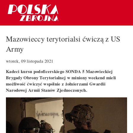
Mazowieccy terytorialsi ćwiczą z US
Army
wtorek, 09 listopada 2021
Kadeci kursu podoficerskiego SONDA 5 Mazowieckiej
Brygady Obrony Terytorialnej w miniony weekend mieli
możliwość ćwiczyć wspólnie z żołnierzami Gwardii
Narodowej Armii Stanów Zjednoczonych.