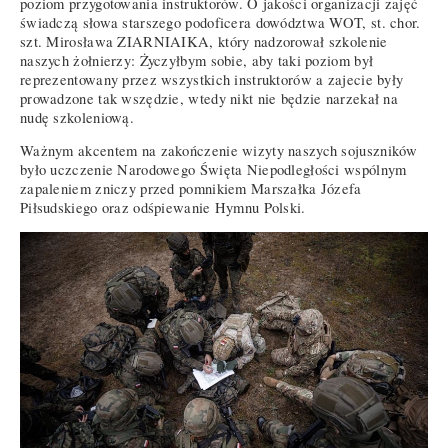
poziom przygotowania instruktorów. O jakości organizacji zajęć
świadczą słowa starszego podoficera dowództwa WOT, st. chor.
szt. Mirosława ZIARNIAIKA, który nadzorował szkolenie
naszych żołnierzy: Życzyłbym sobie, aby taki poziom był
reprezentowany przez wszystkich instruktorów a zajecie były
prowadzone tak wszędzie, wtedy nikt nie będzie narzekał na
nudę szkoleniową.
Ważnym akcentem na zakończenie wizyty naszych sojuszników
było uczczenie Narodowego Święta Niepodległości wspólnym
zapaleniem zniczy przed pomnikiem Marszałka Józefa
Piłsudskiego oraz odśpiewanie Hymnu Polski.