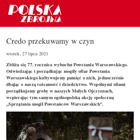
Credo przekuwamy w czyn
wtorek, 27 lipca 2021
Zbliża się 77. rocznica wybuchu Powstania Warszawskiego.
Odwiedzając i porządkując mogiły ofiar Powstania
Warszawskiego kultywujemy pamięć o nich, jednocześnie
dbając o naszą tożsamość i dziedzictwo. Wspólnymi siłami
porządkujemy groby w naszych Małych Ojczyznach,
wspierając tym samym ogólnopolską akcję społeczną
„Sprzątania mogił Powstańców Warszawskich”.