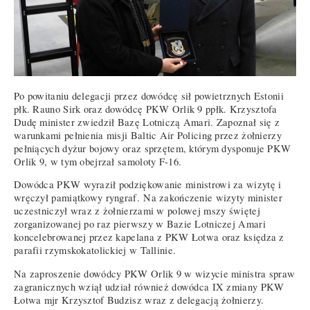
Po powitaniu delegacji przez dowódcę sił powietrznych Estonii
płk. Rauno Sirk oraz dowódcę PKW Orlik 9 ppłk. Krzysztofa
Dudę minister zwiedził Bazę Lotniczą Amari. Zapoznał się z
warunkami pełnienia misji Baltic Air Policing przez żołnierzy
pełniących dyżur bojowy oraz sprzętem, którym dysponuje PKW
Orlik 9, w tym obejrzał samoloty F-16.
Dowódca PKW wyraził podziękowanie ministrowi za wizytę i
wręczył pamiątkowy ryngraf. Na zakończenie wizyty minister
uczestniczył wraz z żołnierzami w polowej mszy świętej
zorganizowanej po raz pierwszy w Bazie Lotniczej Amari
koncelebrowanej przez kapelana z PKW Łotwa oraz księdza z
parafii rzymskokatolickiej w Tallinie.
Na zaproszenie dowódcy PKW Orlik 9 w wizycie ministra spraw
zagranicznych wziął udział również dowódca IX zmiany PKW
Łotwa mjr Krzysztof Budzisz wraz z delegacją żołnierzy.