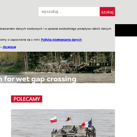
przetwarzaniem danych osobowych i w sprawie swobodnego przepływu takich danych
SH
SKLEP
Jednodniówki
Praca w WIW
simy o zapoznanie się z nimi:
Polityka przetwarzania danych
.
 –
Akceptuję
POLECAMY