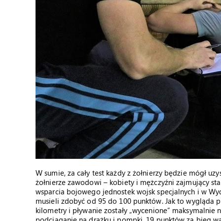
W sumie, za cały test każdy z żołnierzy będzie mógł u
żołnierze zawodowi – kobiety i mężczyźni zajmujący s
wsparcia bojowego jednostek wojsk specjalnych i w Wyd
musieli zdobyć od 95 do 100 punktów. Jak to wygląda p
kilometry i pływanie zostały „wycenione” maksymalnie 
podciąganie na drążku i pompki, 19 punktów za bieg w