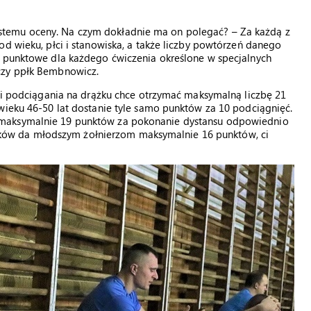
temu oceny. Na czym dokładnie ma on polegać? – Za każdą z
od wieku, płci i stanowiska, a także liczby powtórzeń danego
i punktowe dla każdego ćwiczenia określone w specjalnych
czy ppłk Bembnowicz.
cji podciągania na drążku chce otrzymać maksymalną liczbę 21
wieku 46-50 lat dostanie tyle samo punktów za 10 podciągnięć.
 maksymalnie 19 punktów za pokonanie dystansu odpowiednio
zuszków da młodszym żołnierzom maksymalnie 16 punktów, ci