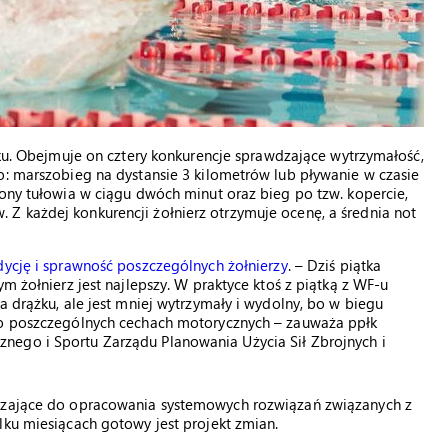
u. Obejmuje on cztery konkurencje sprawdzające wytrzymałość,
o: marszobieg na dystansie 3 kilometrów lub pływanie w czasie
łony tułowia w ciągu dwóch minut oraz bieg po tzw. kopercie,
Z każdej konkurencji żołnierz otrzymuje ocenę, a średnia not
ycję i sprawność poszczególnych żołnierzy
. – Dziś piątka
m żołnierz jest najlepszy. W praktyce ktoś z piątką z WF-u
a drążku, ale jest mniej wytrzymały i wydolny, bo w biegu
ego poszczególnych cechach motorycznych – zauważa ppłk
nego i Sportu Zarządu Planowania Użycia Sił Zbrojnych i
erzające do opracowania systemowych rozwiązań związanych z
lku miesiącach gotowy jest projekt zmian.