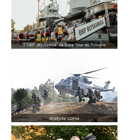
Z ORP „Błyskawica” na trasę Tour de Pologne
Azjatycka szansa