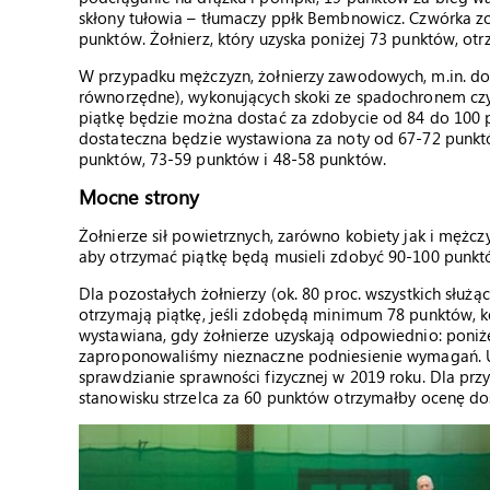
skłony tułowia – tłumaczy ppłk Bembnowicz. Czwórka zo
punktów. Żołnierz, który uzyska poniżej 73 punktów, ot
W przypadku mężczyzn, żołnierzy zawodowych, m.in. do
równorzędne), wykonujących skoki ze spadochronem cz
piątkę będzie można dostać za zdobycie od 84 do 100 
dostateczna będzie wystawiona za noty od 67-72 punk
punktów, 73-59 punktów i 48-58 punktów.
Mocne strony
Żołnierze sił powietrznych, zarówno kobiety jak i mężcz
aby otrzymać piątkę będą musieli zdobyć 90-100 punkt
Dla pozostałych żołnierzy (ok. 80 proc. wszystkich służ
otrzymają piątkę, jeśli zdobędą minimum 78 punktów, 
wystawiana, gdy żołnierze uzyskają odpowiednio: poniże
zaproponowaliśmy nieznaczne podniesienie wymagań. Uz
sprawdzianie sprawności fizycznej w 2019 roku. Dla prz
stanowisku strzelca za 60 punktów otrzymałby ocenę d