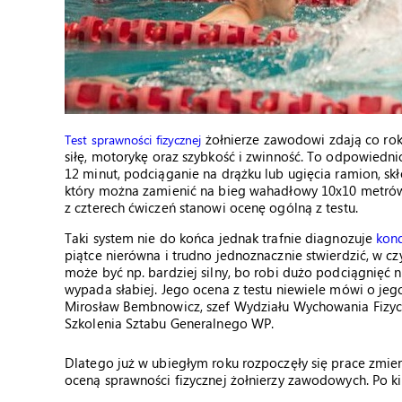
żołnierze zawodowi zdają co rok
Test sprawności fizycznej
siłę, motorykę oraz szybkość i zwinność. To odpowiedni
12 minut, podciąganie na drążku lub ugięcia ramion, sk
który można zamienić na bieg wahadłowy 10x10 metrów. 
z czterech ćwiczeń stanowi ocenę ogólną z testu.
Taki system nie do końca jednak trafnie diagnozuje
kond
piątce nierówna i trudno jednoznacznie stwierdzić, w czy
może być np. bardziej silny, bo robi dużo podciągnięć n
wypada słabiej. Jego ocena z testu niewiele mówi o j
Mirosław Bembnowicz, szef Wydziału Wychowania Fizycz
Szkolenia Sztabu Generalnego WP.
Dlatego już w ubiegłym roku rozpoczęły się prace zmi
oceną sprawności fizycznej żołnierzy zawodowych. Po ki