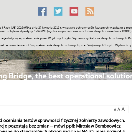
o i Rady (UE) 2016/679 z dnia 27 kwietnia 2016 r. w sprawie ochrony osób fizycznych w związku z 
Świat
Społeczność
Sport
Historia
Galerie
Wideo
ENGLI
oraz uchylenia dyrektywy 95/46/WE (ogólne rozporządzenie o ochronie danych, zwane także RODO).
acje dotyczące przetwarzania przez Wojskowy Instytut Wydawniczy Państwa danych osobowych. Pro
zaakceptowanie warunków przetwarzania danych osobowych przez Wojskowych Instytut Wydawniczy
A
A
A
ceniania testów sprawności fizycznej żołnierzy zawodowych.
encje pozostają bez zmian – mówi ppłk Mirosław Bembnowicz
sowane do standardów funkcjonujących w NATO, mają pozwolić