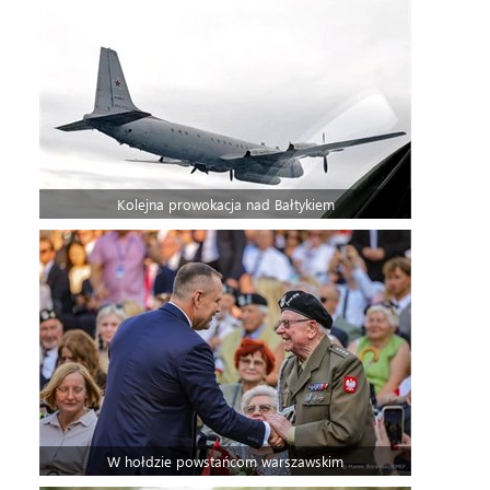
Kolejna prowokacja nad Bałtykiem
W hołdzie powstańcom warszawskim