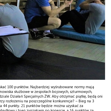
zyskać 100 punktów. Najbardziej wyśrubowane normy mają
tanowiska służbowe w zespołach bojowych, szturmowych,
ziale Działań Specjalnych ŻW. Aby otrzymać piątkę, będą oni
rzy rozłożeniu na poszczególne konkurencje? – Bieg na 3
na 44 punkty. 21 punktów będzie można uzyskać za
ahadłowy i bieg zygzakiem po kopercie, a 16 punktów za