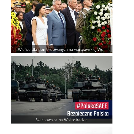
Wieńce dla pomordowanych na warszawskiej Woli
Szachownica na Wisłostradzie