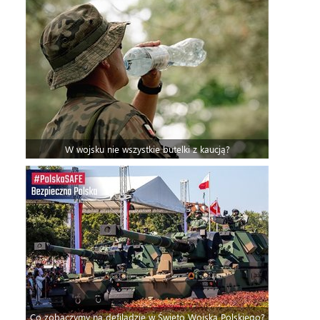
W wojsku nie wszystkie butelki z kaucją?
Co zobaczymy na defiladzie w Święto Wojska Polskiego?