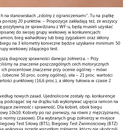
ch na stanowiskach „zdolny z ograniczeniami”. Tu na piątkę
poniżej 20 punktów. – Propozycje zakładają też, że wszyscy
nę pozytywną ze sprawdzianu z WF-u, będą musieli uzyskać
pisanej do swojej grupy wiekowej w konkurencjach:
 ramion, bieg wahadłowy lub bieg zygzakiem oraz skłony
iegu na 3 kilometry konieczne będzie uzyskanie minimum 50
rupy wiekowej zdającego test.
ejszą diagnozę sprawności danego żołnierza. – Przy
iliśmy na znaczenie poszczególnych cech motorycznych
y ich procentowe znaczenie przy ocenie ogólnej – mówi
(obecnie 50 proc. oceny ogólnej), siła – 21 proc. wartości
rtości punktowej (16,6 proc.), a skłony tułowia w czasie 2
 według nowych zasad. Ujednolicone zostały np. konkurencje
gą podciągać się na drążku lub wykonywać ugięcia ramion na
stujące zwinność i sprawność. Dla kobiet, obok biegu
y 10x10. Kobiety po raz pierwszy, na równi z mężczyznami,
ko normy czasowe). Dla wybranych grup żołnierzy w miejsce
iegowy Test Siłowy (BTS), Biegowy Test Zwinnościowy (BTZ)
a wykonują przede wszystkim żołnierze, którzy nie ukończyli