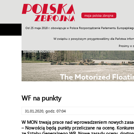
moja polska zbrojna
Od 25 maja 2018 r. obowiązuje w Polsce Rozporządzenie Parlamentu Europejskieg
Armia
Poligon
Sprzęt
Misje
Polityka
Prawo
W związku z powyższym przygotowaliśmy dla Państwa inform
Prosimy o 
WF na punkty
31.01.2020, godz. 07:04
W MON trwają prace nad wprowadzeniem nowych zasad o
– Nowością będą punkty przeliczane na ocenę. Konkur
ze Sztabu Generalnego WP. Nowe zasady oceny, dosto