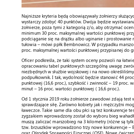
Najniższe kryteria będą obowiązywały żołnierzy służący
wystarczy zdobyć 40 punktów. Dwója będzie wystawiana 
żołnierze, poza tymi z kategorią z/o, aby otrzymać oce
minimum 30 proc. maksymalnej wartości punktowej przy
podciąganie się na drążku albo uginanie i prostowanie
tułowia – mówi ppłk Bembnowicz. W przypadku marszob
proc. maksymalnej wartości punktowej przypisanej do g
Oficer podkreśla, że taki system oceny pozwoli na łatwi
opracowaniu tabel punktowych szczególną uwagę zwróc
niezbędnych w służbie wojskowej i na nowo określiliśm
podpułkownik. I tak, wydolność będzie stanowić 44 proc. 
punktowej (16,6 proc.), szybkość i zwinność – 19 proc. wa
minut – 16 proc. wartości punktowej ( 16,6 proc.).
Od 1 stycznia 2019 roku żołnierze zawodowi zdają test
sprawdzające siłę. Zarówno kobiety jak i mężczyźni mo
ławeczce. Takie same dla obu płci są też konkurencje te
zygzakiem wprowadzony został do wyboru bieg wahadłow
muszą zaliczać marszobieg na 3 kilometry (różne są tyl
tzw. brzuszków wprowadzono trzy nowe konkurencje – B
oraz Ośrodek Sprawności Fizycznej (OSF). Nowe ćwiczeni