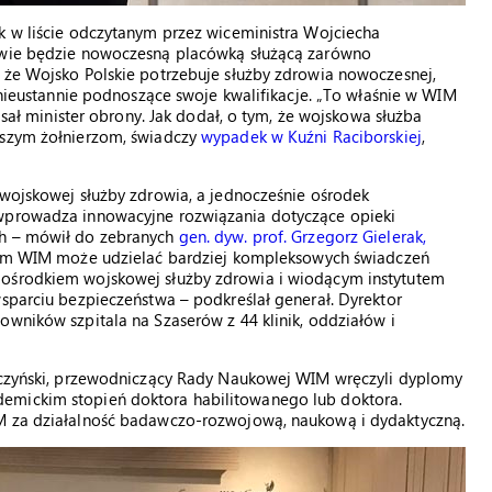
k w liście odczytanym przez wiceministra Wojciecha
nowie będzie nowoczesną placówką służącą zarówno
, że Wojsko Polskie potrzebuje służby zdrowia nowoczesnej,
y nieustannie podnoszące swoje kwalifikacje. „To właśnie w WIM
pisał minister obrony. Jak dodał, o tym, że wojskowa służba
aszym żołnierzom, świadczy
wypadek w Kuźni Raciborskiej
,
 wojskowej służby zdrowia, a jednocześnie ośrodek
 wprowadza innowacyjne rozwiązania dotyczące opieki
ch – mówił do zebranych
gen. dyw. prof. Grzegorz Gielerak,
ycjom WIM może udzielać bardziej kompleksowych świadczeń
 ośrodkiem wojskowej służby zdrowia i wiodącym instytutem
wsparciu bezpieczeństwa – podkreślał generał. Dyrektor
owników szpitala na Szaserów z 44 klinik, oddziałów i
arczyński, przewodniczący Rady Naukowej WIM wręczyli dyplomy
emickim stopień doktora habilitowanego lub doktora.
IM za działalność badawczo-rozwojową, naukową i dydaktyczną.