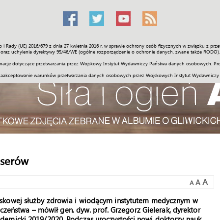
o i Rady (UE) 2016/679 z dnia 27 kwietnia 2016 r. w sprawie ochrony osób fizycznych w związku z 
Świat
Społeczność
Sport
Historia
Galerie
Wideo
ENGLI
oraz uchylenia dyrektywy 95/46/WE (ogólne rozporządzenie o ochronie danych, zwane także RODO).
acje dotyczące przetwarzania przez Wojskowy Instytut Wydawniczy Państwa danych osobowych. Pro
zaakceptowanie warunków przetwarzania danych osobowych przez Wojskowych Instytut Wydawniczy
aserów
A
A
A
jskowej służby zdrowia i wiodącym instytutem medycznym w
eczeństwa – mówił gen. dyw. prof. Grzegorz Gielerak, dyrektor
demicki 2019/2020. Podczas uroczystości nowi doktorzy nauk