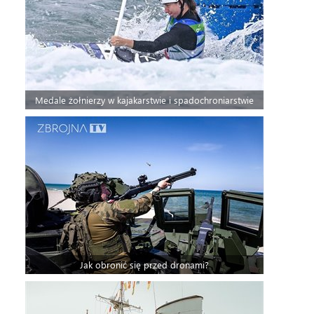
Medale żołnierzy w kajakarstwie i spadochroniarstwie
Jak obronić się przed dronami?