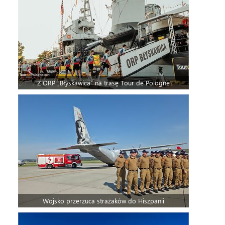
Z ORP „Błyskawica” na trasę Tour de Pologne
Wojsko przerzuca strażaków do Hiszpanii