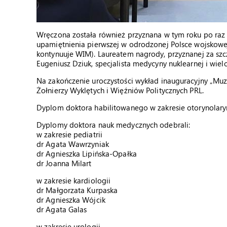
Wręczona została również przyznana w tym roku po raz
upamiętnienia pierwszej w odrodzonej Polsce wojskowe
kontynuuje WIM). Laureatem nagrody, przyznanej za szcze
Eugeniusz Dziuk, specjalista medycyny nuklearnej i wiel
Na zakończenie uroczystości wykład inauguracyjny „Mu
Żołnierzy Wyklętych i Więźniów Politycznych PRL.
Dyplom doktora habilitowanego w zakresie otorynolaryng
Dyplomy doktora nauk medycznych odebrali:
w zakresie pediatrii
dr Agata Wawrzyniak
dr Agnieszka Lipińska-Opałka
dr Joanna Milart
w zakresie kardiologii
dr Małgorzata Kurpaska
dr Agnieszka Wójcik
dr Agata Galas
w zakresie urologii