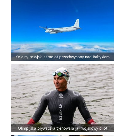
Kolejny rosyjski samolot przechwycony nad Bałtykiem
Olimpijska pływaczka trenowała jak wojskowy pilot