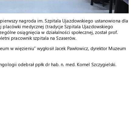
 pierwszy nagroda im. Szpitala Ujazdowskiego ustanowiona dla
j placówki medycznej (tradycje Szpitala Ujazdowskiego
gólne osiągnięcia w działalności społecznej, został prof.
oletni pracownik szpitala na Szaserów.
zeum w więzieniu” wygłosił Jacek Pawłowicz, dyrektor Muzeum
ologii odebrał ppłk dr hab. n. med. Kornel Szczygielski.