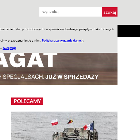
przetwarzaniem danych osobowych i w sprawie swobodnego przepływu takich danych
SH
SKLEP
Jednodniówki
Praca w WIW
simy o zapoznanie się z nimi:
Polityka przetwarzania danych
.
 –
Akceptuję
POLECAMY