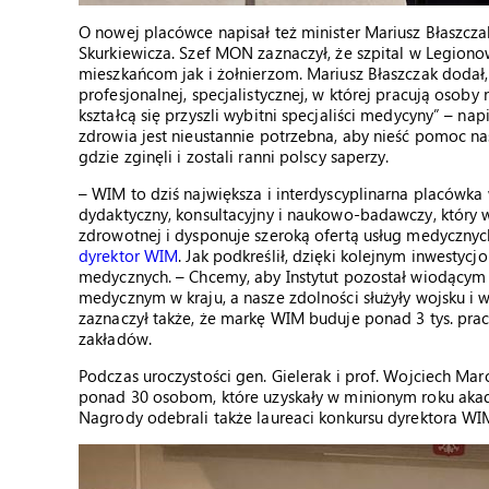
O nowej placówce napisał też minister Mariusz Błaszcza
Skurkiewicza. Szef MON zaznaczył, że szpital w Legio
mieszkańcom jak i żołnierzom. Mariusz Błaszczak dodał
profesjonalnej, specjalistycznej, w której pracują osob
kształcą się przyszli wybitni specjaliści medycyny” – na
zdrowia jest nieustannie potrzebna, aby nieść pomoc n
gdzie zginęli i zostali ranni polscy saperzy.
– WIM to dziś największa i interdyscyplinarna placówka
dydaktyczny, konsultacyjny i naukowo-badawczy, który
zdrowotnej i dysponuje szeroką ofertą usług medyczny
dyrektor WIM
. Jak podkreślił, dzięki kolejnym inwest
medycznych. – Chcemy, aby Instytut pozostał wiodącym
medycznym w kraju, a nasze zdolności służyły wojsku i 
zaznaczył także, że markę WIM buduje ponad 3 tys. prac
zakładów.
Podczas uroczystości gen. Gielerak i prof. Wojciech M
ponad 30 osobom, które uzyskały w minionym roku akad
Nagrody odebrali także laureaci konkursu dyrektora W