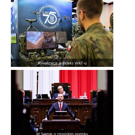
Rywalizacja o indeks WAT-u
W Sejmie o rosyjskim pocisku