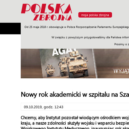
moja polska zbrojna
Od 25 maja 2018 r. obowiązuje w Polsce Rozporządzenie Parlamentu Europejskieg
Armia
Poligon
Sprzęt
Misje
Polityka
Prawo
W związku z powyższym przygotowaliśmy dla Państwa inform
Prosimy o 
Nowy rok akademicki w szpitalu na Sz
09.10.2019, godz. 12:43
Chcemy, aby Instytut pozostał wiodącym ośrodkiem wo
kraju, a nasze zdolności służyły wojsku i wsparciu bezpi
Wojskowego Instytutu Medycznego, inaugurując rok aka