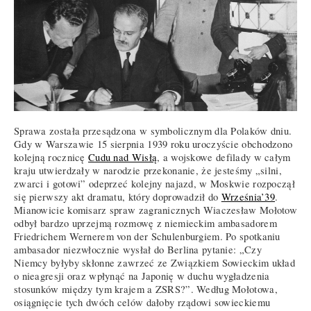
Sprawa została przesądzona w symbolicznym dla Polaków dniu.
Gdy w Warszawie 15 sierpnia 1939 roku uroczyście obchodzono
kolejną rocznicę
Cudu nad Wisłą
, a wojskowe defilady w całym
kraju utwierdzały w narodzie przekonanie, że jesteśmy „silni,
zwarci i gotowi” odeprzeć kolejny najazd, w Moskwie rozpoczął
się pierwszy akt dramatu, który doprowadził do
Września’39
.
Mianowicie komisarz spraw zagranicznych Wiaczesław Mołotow
odbył bardzo uprzejmą rozmowę z niemieckim ambasadorem
Friedrichem Wernerem von der Schulenburgiem. Po spotkaniu
ambasador niezwłocznie wysłał do Berlina pytanie: „Czy
Niemcy byłyby skłonne zawrzeć ze Związkiem Sowieckim układ
o nieagresji oraz wpłynąć na Japonię w duchu wygładzenia
stosunków między tym krajem a ZSRS?”. Według Mołotowa,
osiągnięcie tych dwóch celów dałoby rządowi sowieckiemu