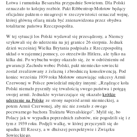
Łotwa i rumuńska Besarabia przypadnie Sowietom. Dla Polski
oznaczało to kolejny rozbiór. Pakt Ribbentrop-Mołotow będący
oficjalnie paktem o nieagresji w rzeczywistości oznaczał wojnę,
której główną ofiarą miała być znienawidzona przez obydwa
totalitarne państwa Rzeczpospolita.
W tej sytuacji los Polski wydawał się przesądzony, a Niemcy
szykowali się do uderzenia na jej granice 26 sierpnia. Jednak
dzień wcześniej Wielka Brytania podpisała z Rzeczpospolitą
układ o wzajemnej pomocy, co otrzeźwiło Hitlera, ale tylko na
kilka dni. Po wybuchu wojny okazało się, że w odróżnieniu od
gwarancji Zachodu wobec Polski, pakt niemiecko-sowiecki
został zrealizowany z żelazną i zbrodniczą konsekwencją. Pod
koniec września 1939 roku Mołotow omawiając sukcesy Armii
Czerwonej w Polsce powiedział między innymi: „Rządzące koła
Polski niemało pyszniły się trwałością swego państwa i potęgą
swojej armii. Jednakże wystarczające się okazało
krótkie
uderzenie na Polskę
ze strony naprzód armii niemieckiej, a
potem Armii Czerwonej, aby nic nie zostało z owego
poczwarnego bachora Traktatu Wersalskiego”. Mylił się, bo
Polacy jak w wypadku poprzednich zaborów, nie pogodzili się i z
tym z 1939 roku. Podjęli walkę, w której przyczynili się do
upadku III Rzeszy, a w dłuższej perspektywie i Związku
Sowieckiego.