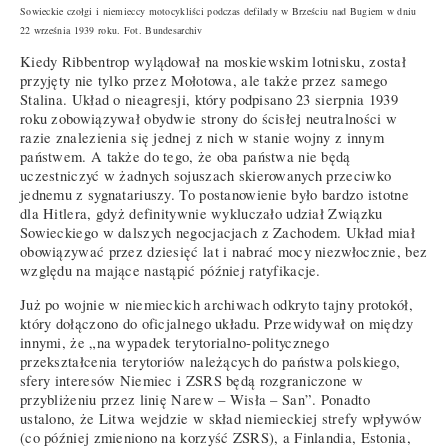
Sowieckie czołgi i niemieccy motocykliści podczas defilady w Brześciu nad Bugiem w dniu
22 września 1939 roku. Fot.
Bundesarchiv
Kiedy Ribbentrop wylądował na moskiewskim lotnisku, został
przyjęty nie tylko przez Mołotowa, ale także przez samego
Stalina. Układ o nieagresji, który podpisano 23 sierpnia 1939
roku zobowiązywał obydwie strony do ścisłej neutralności w
razie znalezienia się jednej z nich w stanie wojny z innym
państwem. A także do tego, że oba państwa nie będą
uczestniczyć w żadnych sojuszach skierowanych przeciwko
jednemu z sygnatariuszy. To postanowienie było bardzo istotne
dla Hitlera, gdyż definitywnie wykluczało udział Związku
Sowieckiego w dalszych negocjacjach z Zachodem. Układ miał
obowiązywać przez dziesięć lat i nabrać mocy niezwłocznie, bez
względu na mające nastąpić później ratyfikacje.
Już po wojnie w niemieckich archiwach odkryto tajny protokół,
który dołączono do oficjalnego układu. Przewidywał on między
innymi, że „na wypadek terytorialno-politycznego
przekształcenia terytoriów należących do państwa polskiego,
sfery interesów Niemiec i ZSRS będą rozgraniczone w
przybliżeniu przez linię Narew – Wisła – San”. Ponadto
ustalono, że Litwa wejdzie w skład niemieckiej strefy wpływów
(co później zmieniono na korzyść ZSRS), a Finlandia, Estonia,