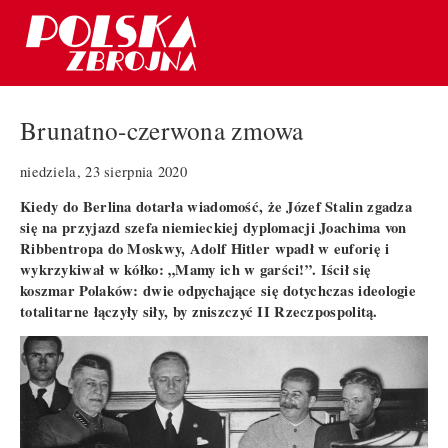
Brunatno-czerwona zmowa
niedziela, 23 sierpnia 2020
Kiedy do Berlina dotarła wiadomość, że Józef Stalin zgadza
się na przyjazd szefa niemieckiej dyplomacji Joachima von
Ribbentropa do Moskwy, Adolf Hitler wpadł w euforię i
wykrzykiwał w kółko: „Mamy ich w garści!”. Iścił się
koszmar Polaków: dwie odpychające się dotychczas ideologie
totalitarne łączyły siły, by zniszczyć II Rzeczpospolitą.