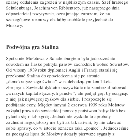
szansę oddalenia zagrożeń w najbliższym czasie. Szef hrabiego
Schulenburga, Joachim von Ribbentrop, już następnego dnia
odpowiedział pozytywnie, oznajmiając zarazem, że na
szczegółowe rozmowy chciałby osobiście przyjechać do
Moskwy.
Podwójna gra Stalina
Spotkanie Mołotowa z Schulenburgiem było jednocześnie
dowodem na fiasko polityki państw zachodnich wobec Sowietów.
Od wiosny 1939 roku dyplomaci Anglii i Francji starali się
przekonać Stalina do opowiedzenia się po stronie
„demokratycznego świata” w nadchodzącym konflikcie
zbrojnym. Sowiecki dyktator oczywiście nie zamierzał ratować
„wrażych kapitalistycznych państw”, ale podjął grę, by osiągnąć
z niej jak najwięcej zysków dla siebie. I rozpoczęło się
podbijanie ceny. Między innymi 2 czerwca 1939 roku Mołotow
zażądał prawa do sowieckiej pomocy państwom bałtyckich bez
pytania się o ich zgodę. Jednak nie zyskało to aprobaty –
zachodni negocjatorzy nie byli aż tak naiwni, by nie zdawać
sobie sprawy, co w istocie oznacza taka „pomoc”. Jednocześnie
na początku lipca do Moskwy dotarły pierwsze sygnały z