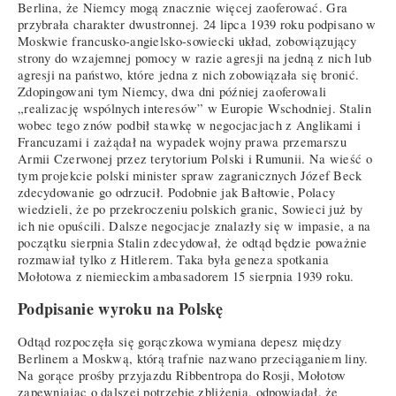
Berlina, że Niemcy mogą znacznie więcej zaoferować. Gra
przybrała charakter dwustronnej. 24 lipca 1939 roku podpisano w
Moskwie francusko-angielsko-sowiecki układ, zobowiązujący
strony do wzajemnej pomocy w razie agresji na jedną z nich lub
agresji na państwo, które jedna z nich zobowiązała się bronić.
Zdopingowani tym Niemcy, dwa dni później zaoferowali
„realizację wspólnych interesów” w Europie Wschodniej. Stalin
wobec tego znów podbił stawkę w negocjacjach z Anglikami i
Francuzami i zażądał na wypadek wojny prawa przemarszu
Armii Czerwonej przez terytorium Polski i Rumunii. Na wieść o
tym projekcie polski minister spraw zagranicznych Józef Beck
zdecydowanie go odrzucił. Podobnie jak Bałtowie, Polacy
wiedzieli, że po przekroczeniu polskich granic, Sowieci już by
ich nie opuścili. Dalsze negocjacje znalazły się w impasie, a na
początku sierpnia Stalin zdecydował, że odtąd będzie poważnie
rozmawiał tylko z Hitlerem. Taka była geneza spotkania
Mołotowa z niemieckim ambasadorem 15 sierpnia 1939 roku.
Podpisanie wyroku na Polskę
Odtąd rozpoczęła się gorączkowa wymiana depesz między
Berlinem a Moskwą, którą trafnie nazwano przeciąganiem liny.
Na gorące prośby przyjazdu Ribbentropa do Rosji, Mołotow
zapewniając o dalszej potrzebie zbliżenia, odpowiadał, że