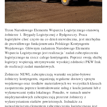
Trzon Narodowego Elementu Wsparcia Logistycznego stanowią
żołnierze 1. Brygady Logistycznej z Bydgoszczy. Praca
logistyków choć często na co dzień niewidoczna, jest niezbędna
do prawidłowego funkcjonowania Polskiego Kontyngentu
Wojskowego. Głównym zadaniem Narodowego Elementu
Wsparcia Logistycznego jest realizacja `zadań zabezpieczenia
logistycznego na rzecz całego kontyngentu. Poprzez swoją służbę
logistycy wspierają utrzymywanie wysokiej zdolności PKW Irak
do realizacji zadań mandatowych.
Żołnierze NEWL zabezpieczają warunki socjalno-bytowe
żołnierzy kontyngentu, organizują regularne dostawy sprzętu
wojskowego oraz środków materiałowych we wszystkich klasach
zaopatrzenia poprzez kontraktowanie usług z koalicjantami lub z
wykonawcami rynku lokalnego. Ponadto, w ramach umów
międzynarodowych zabezpieczają przerzut żołnierzy z
wykorzystaniem statków powietrznych. Jednakże za
najważniejszym elementem zabezpieczenia logistycznego jest