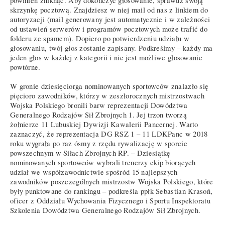
powinien zniknąć. Aby dokończyć głosowanie, sprawdź swoją
skrzynkę pocztową. Znajdziesz w niej mail od nas z linkiem do
autoryzacji (mail generowany jest automatycznie i w zależności
od ustawień serwerów i programów pocztowych może trafić do
folderu ze spamem). Dopiero po potwierdzeniu udziału w
głosowaniu, twój głos zostanie zapisany. Podkreślmy – każdy ma
jeden głos w każdej z kategorii i nie jest możliwe głosowanie
powtórne.
W gronie dziesięciorga nominowanych sportowców znalazło się
pięcioro zawodników, którzy w zeszłorocznych mistrzostwach
Wojska Polskiego bronili barw reprezentacji Dowództwa
Generalnego Rodzajów Sił Zbrojnych 1. Jej trzon tworzą
żołnierze 11 Lubuskiej Dywizji Kawalerii Pancernej. Warto
zaznaczyć, że reprezentacja DG RSZ 1 – 11 LDKPanc w 2018
roku wygrała po raz ósmy z rzędu rywalizację w sporcie
powszechnym w Siłach Zbrojnych RP. – Dziesiątkę
nominowanych sportowców wybrali trenerzy ekip biorących
udział we współzawodnictwie spośród 15 najlepszych
zawodników poszczególnych mistrzostw Wojska Polskiego, które
były punktowane do rankingu – podkreśla ppłk Sebastian Krasoń,
oficer z Oddziału Wychowania Fizycznego i Sportu Inspektoratu
Szkolenia Dowództwa Generalnego Rodzajów Sił Zbrojnych.