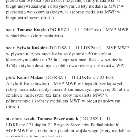
przeszkód ośrodka sprawności fizycznej (złoty medalista: w
biegu indywidualnym i drużynowym), złoty medalista MWP w
pięcioboju wojskowym (indyw.) i srebrny medalista MWP w
biegu patrolowym (druż.).
szer. Tomasz Kotyla
(DG RSZ 1 – 11 LDKPanc) – MVP MWP
w siatkówce (złoty medalista).
szer. Sylwia Kuśpiet
(DG RSZ 1 – 11 LDKPanc) – MVP MWP
w pływaniu (złota medalistka na dystansie 50 m stylem
klasycznym kobiet do 35 lat, brązowa medalistka w sztafecie
4x50 m stylem dowolnym; pobiła dwa rekordy mistrzostw WP).
plut. Kamil Makoś
(DG RSZ 1 – 11 LDKPanc / 23 Pułk
Artylerii Bolesławiec) – MVP MWP w biegach przełajowych
(złoty medalista: na dystansie 3 km mężczyzn powyżej 35 lat i w
sztafecie mężczyzn 4x2 km), złoty medalista MWP w
półmaratonie i srebrny medalista MWP w biegu patrolowym
(druż.).
st. chor. sztab. Tomasz Przerwanek
(DG RSZ 1 – 11
LDKPanc /
21 daplot 21 Brygady Strzelców Podhalańskich
) –
MVP MWP w strzelaniu z pistoletu wojskowego (złoty medalista
w rywalizacji indywidualnej).