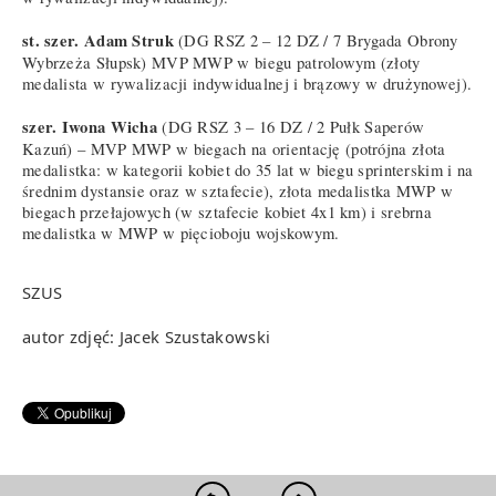
st. szer. Adam Struk
(DG RSZ 2 – 12 DZ / 7 Brygada Obrony
Wybrzeża Słupsk) MVP MWP w biegu patrolowym (złoty
medalista w rywalizacji indywidualnej i brązowy w drużynowej).
szer. Iwona Wicha
(DG RSZ 3 – 16 DZ / 2 Pułk Saperów
Kazuń) – MVP MWP w biegach na orientację (potrójna złota
medalistka: w kategorii kobiet do 35 lat w biegu sprinterskim i na
średnim dystansie oraz w sztafecie), złota medalistka MWP w
biegach przełajowych (w sztafecie kobiet 4x1 km) i srebrna
medalistka w MWP w pięcioboju wojskowym.
SZUS
autor zdjęć: Jacek Szustakowski