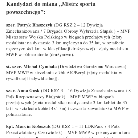
Kandydaci do miana „Mistrz sportu
powszechnego”:
szer. Patryk Błaszczyk
(DG RSZ 2 – 12 Dywizja
Zmechanizowana / 7 Brygada Obrony Wybrzeża Słupsk ) – MVP
Mistrzostw Wojska Polskiego w biegach przełajowych (złoty
medalista: na dystansie 3 km mężczyzn do 35 lat, w sztafecie
mężczyzn 4x1 km, w klasyfikacji drużynowej) i złoty medalista
MWP w półmaratonie (drużynowo).
st. szer. Michał Cymbała
(Dowództwo Garnizonu Warszawa) –
MVP MWP w strzelaniu z kbk AK/Beryl (złoty medalista w
rywalizacji indywidualnej).
szer. Anna Gosk
(DG RSZ 3 – 16 Dywizja Zmechanizowana / 8
Pułk Rozpoznawczy Białystok) – MVP MWP w biegach
przełajowych (złota medalistka: na dystansie 3 km kobiet do 35
lat i w sztafecie kobiet 4x1 km) i czwarta zawodniczka MWP w
półmaratonie.
kpt. Marcin Kołoszuk
(DG RSZ 1 – 11 LDKPanc / 4 Pułk
Przeciwlotniczy Czerwieńsk) – MVP MWP w pokonywaniu toru