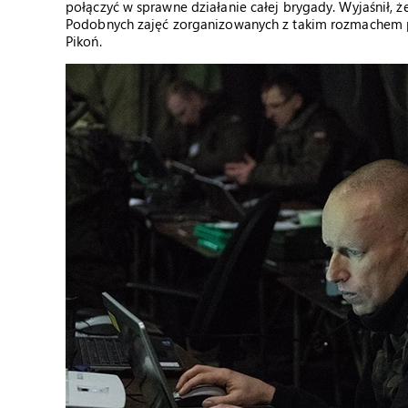
połączyć w sprawne działanie całej brygady. Wyjaśnił, 
Podobnych zajęć zorganizowanych z takim rozmachem pl
Pikoń.