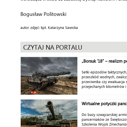
Bogusław Politowski
autor zdjęć: kpt. Katarzyna Sawicka
CZYTAJ NA PORTALU
„Borsuk '18” – realizm p
Setki epizodów taktycznych
przeszkód wodnych, zwalcz
przeciwnika czy ewakuacja s
przejechanych kilometrów i 
Wirtualne potyczki pan
Do bazy szwajcarskiej armi
pancerniaków ze Świętosz
Szkolenia Wojsk Zmechaniz