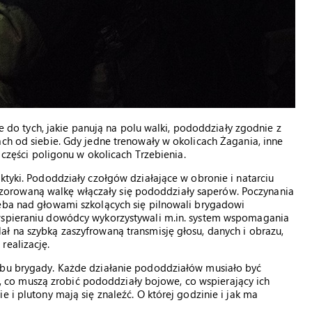
 je do tych, jakie panują na polu walki, pododdziały zgodnie z
ach od siebie. Gdy jedne trenowały w okolicach Żagania, inne
j części poligonu w okolicach Trzebienia.
ktyki. Pododdziały czołgów działające w obronie i natarciu
orowaną walkę włączały się pododdziały saperów. Poczynania
ieba nad głowami szkolących się pilnowali brygadowi
 wspieraniu dowódcy wykorzystywali m.in. system wspomagania
ł na szybką zaszyfrowaną transmisję głosu, danych i obrazu,
realizację.
abu brygady. Każde działanie pododdziałów musiało być
co muszą zrobić pododdziały bojowe, co wspierający ich
e i plutony mają się znaleźć. O której godzinie i jak ma