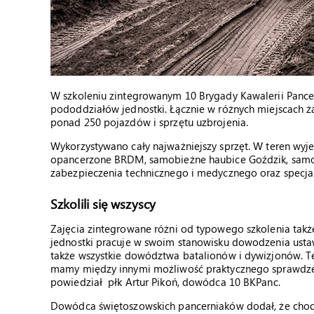
W szkoleniu zintegrowanym 10 Brygady Kawalerii Pancern
pododdziałów jednostki. Łącznie w różnych miejscach ż
ponad 250 pojazdów i sprzętu uzbrojenia.
Wykorzystywano cały najważniejszy sprzęt. W teren wyje
opancerzone BRDM, samobieżne haubice Goździk, samob
zabezpieczenia technicznego i medycznego oraz specjali
Szkolili się wszyscy
Zajęcia zintegrowane różni od typowego szkolenia takż
jednostki pracuje w swoim stanowisku dowodzenia usta
także wszystkie dowództwa batalionów i dywizjonów. Te
mamy między innymi możliwość praktycznego sprawdzen
powiedział płk Artur Pikoń, dowódca 10 BKPanc.
Dowódca świętoszowskich pancerniaków dodał, że chodz