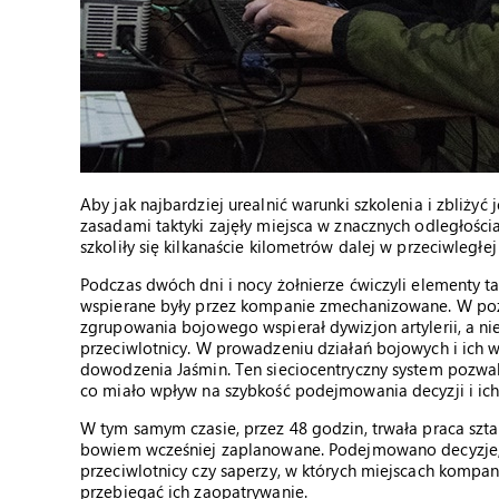
Aby jak najbardziej urealnić warunki szkolenia i zbliżyć
zasadami taktyki zajęły miejsca w znacznych odległości
szkoliły się kilkanaście kilometrów dalej w przeciwległe
Podczas dwóch dni i nocy żołnierze ćwiczyli elementy ta
wspierane były przez kompanie zmechanizowane. W poz
zgrupowania bojowego wspierał dywizjon artylerii, a n
przeciwlotnicy. W prowadzeniu działań bojowych i ich
dowodzenia Jaśmin. Ten sieciocentryczny system pozwala
co miało wpływ na szybkość podejmowania decyzji i ich 
W tym samym czasie, przez 48 godzin, trwała praca szt
bowiem wcześniej zaplanowane. Podejmowano decyzje, 
przeciwlotnicy czy saperzy, w których miejscach kompani
przebiegać ich zaopatrywanie.