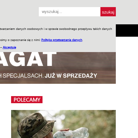
przetwarzaniem danych osobowych i w sprawie swobodnego przepływu takich danych
SH
SKLEP
Jednodniówki
Praca w WIW
simy o zapoznanie się z nimi:
Polityka przetwarzania danych
.
 –
Akceptuję
POLECAMY