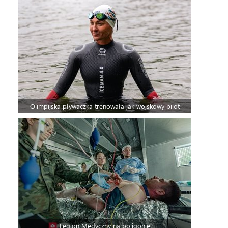
Olimpijska pływaczka trenowała jak wojskowy pilot
Legion Medyczny na poligonie