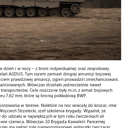
 w dzień i w nocy – z broni indywidualnej oraz zespołowej.
rzelań AGDUS. Tym razem zamiast drogiej amunicji bojowej
życiem prawdziwej amunicji, ogień prowadzili zmechanizowani.
anizowanych. Wówczas strzelało jednocześnie nawet
e transporterów. Cele niszczone były m.in. z armat bojowych
ru 7,62 mm, które są bronią pokładową BWP.
jonowania w terenie. Niektóre na noc wracały do koszar, inne
jciech Strzelecki, szef szkolenia brygady. Wyjaśnił, że
do udziału w największych w tym roku ćwiczeniach sił
łowie czerwca. Wówczas 10 Brygada Kawalerii Pancernej
rnej ma pełnić rolę pierwszoplanowej jednostki ćwiczącej.