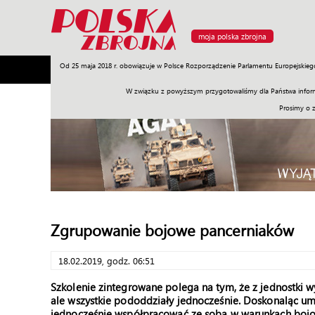
moja polska zbrojna
Od 25 maja 2018 r. obowiązuje w Polsce Rozporządzenie Parlamentu Europejskieg
Armia
Poligon
Sprzęt
Misje
Polityka
Prawo
W związku z powyższym przygotowaliśmy dla Państwa inform
Prosimy o 
Zgrupowanie bojowe pancerniaków
18.02.2019, godz. 06:51
Szkolenie zintegrowane polega na tym, że z jednostki w
ale wszystkie pododdziały jednocześnie. Doskonaląc umi
jednocześnie współpracować ze sobą w warunkach boj