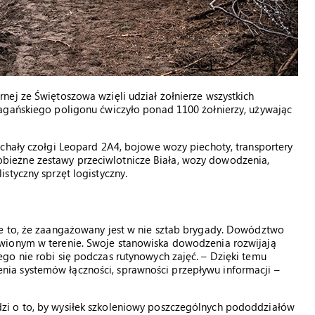
ej ze Świętoszowa wzięli udział żołnierze wszystkich
agańskiego poligonu ćwiczyło ponad 1100 żołnierzy, używając
chały czołgi Leopard 2A4, bojowe wozy piechoty, transportery
ieżne zestawy przeciwlotnicze Biała, wozy dowodzenia,
styczny sprzęt logistyczny.
e to, że zaangażowany jest w nie sztab brygady. Dowództwo
wionym w terenie. Swoje stanowiska dowodzenia rozwijają
go nie robi się podczas rutynowych zajęć. – Dzięki temu
ia systemów łączności, sprawności przepływu informacji –
i o to, by wysiłek szkoleniowy poszczególnych pododdziałów