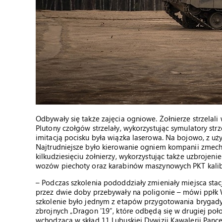
Odbywały się także zajęcia ogniowe. Żołnierze strzelali
Plutony czołgów strzelały, wykorzystując symulatory st
imitacją pocisku była wiązka laserowa. Na bojowo, z u
Najtrudniejsze było kierowanie ogniem kompanii zmech
kilkudziesięciu żołnierzy, wykorzystując także uzbrojeni
wozów piechoty oraz karabinów maszynowych PKT kalib
­– Podczas szkolenia pododdziały zmieniały miejsca stac
przez dwie doby przebywały na poligonie – mówi ppłk Wo
szkolenie było jednym z etapów przygotowania brygady 
zbrojnych „Dragon '19”, które odbędą się w drugiej po
wchodząca w skład 11 Lubuskiej Dywizji Kawalerii Pance