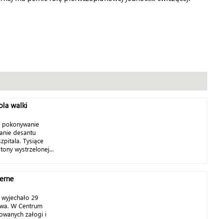
ola walki
, pokonywanie
anie desantu
zpitala. Tysiące
tony wystrzelonej...
cerne
i wyjechało 29
owa. W Centrum
owanych załogi i