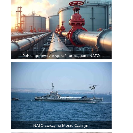
Polska gotowa zarządzać rurociągami NATO
NATO ćwiczy na Morzu Czarnym