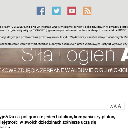
o i Rady (UE) 2016/679 z dnia 27 kwietnia 2016 r. w sprawie ochrony osób fizycznych w związku z 
Świat
Społeczność
Sport
Historia
Galerie
Wideo
ENGLI
oraz uchylenia dyrektywy 95/46/WE (ogólne rozporządzenie o ochronie danych, zwane także RODO).
acje dotyczące przetwarzania przez Wojskowy Instytut Wydawniczy Państwa danych osobowych. Pro
zaakceptowanie warunków przetwarzania danych osobowych przez Wojskowych Instytut Wydawniczy
A
A
A
yjeżdża na poligon nie jeden batalion, kompania czy pluton,
ejętności w swoich dziedzinach żołnierze uczą się
owych.