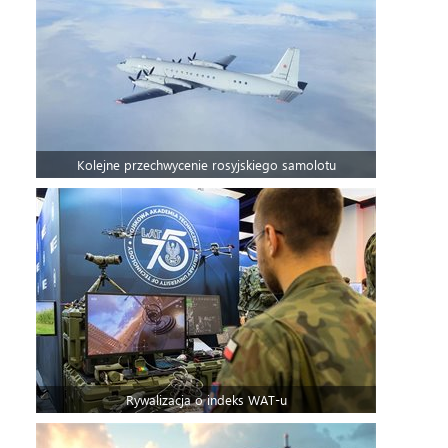
Kolejne przechwycenie rosyjskiego samolotu
Rywalizacja o indeks WAT-u