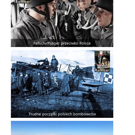
Fallschirmjäger przeciwko Polsce
Trudne początki polskich bombowców