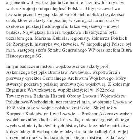
argumentował, wskazując także na rolę uczniów historyka w
walce zbrojnej o niepodległość Polski. – Gdy pracował we
Lwowie przed I wojną, skupił wokół siebie blisko trzydzieści
osób, które znalazły się później w szeregach armii oraz w
czołówce polskiej historiografii, także wojskowej – mówił
badacz. Największa kariera wojskowa i historyczna była
udziałem gen. Mariana Kukiela, legionisty, żołnierza Polskich
Sił Zbrojnych, historyka wojskowości. W niepodległej Polsce był
m.in. zastępcą szefa Sztabu Generalnego WP oraz szefem Biura
Historycznego SG.
Innym badaczem historii wojskowości ze szkoły prof.
Askenazego był ppłk Bronisław Pawłowski, współtwórca i
pierwszy dyrektor Centralnego Archiwum Wojskowego, który
stworzył podstawy polskiej archiwistyki wojskowej. Z kolei mjr
Eugeniusz Wawrzkowicz, współzałożyciel w 1922 roku
Towarzystwa Badania Historii Obrony Lwowa i Województw
Południowo-Wschodnich, uczestniczył m.in. w obronie Lwowa w
1918 roku oraz w wojnie polsko-ukraińskiej. Służył też w
Korpusie Kadetów nr 1 we Lwowie. – Profesor Askenazy wobec
swoich uczniów kładł nacisk na walkę o niepodległość, dlatego
wychował nie tylko świetnych historyków, lecz także patriotów,
którzy odegrali ważną rolę w odzyskaniu niepodległości, w jej
utrzymaniu oraz w budowaniu polskiego państwa – zakończył