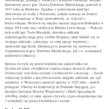
dowodzony przez gen. Józefa Dowbora-Muśnickiego, powstał w
1917 roku na Białorusi. Zgodnie z założeniami miał być
skierowany do walki z Niemcami, jednak sytuacja na froncie
oraz wewnętrzna w Rosji spowodowały, że walczył z
bolszewikami. Wsławił się między innymi zajęciem Bobrujska w
lutym 1918 roku oraz zdobyciem Mińska Litewskiego. – Podczas
tych walk kpt. Tarło-Maziński, dowódca oddziału
radiotelegraficznego przy sztabie Korpusu, miał oddalić się ze
swojego oddziału, zabierając ze sobą sprzęt wojskowy –
opowiadał mgr Krok. Informacja ta pojawiła się zarówno we
wspomnieniach gen. Dowbora-Muśnickiego, jak i w zeznaniach
niektórych żołnierzy.
Sprawa toczyła się przed wojskowymi sądami kilka lat.
Zeznawali także świadkowie zaprzeczający dezercji oficera.
Ostatecznie wycofano zarzuty o tchórzostwo i dezercję. – Został
oskarżony jedynie o przywłaszczenie majątku oddziału, ale sąd
wojskowy w Warszawie umorzył sprawę w 1923 roku – mówił
prelegent. Obecny na konferencji dr Dominik Smyrgała, p.o.
dyrektor Instytutu Historii Wojskowości i Służb Specjalnych
ASzWoj, dodał, że takie sprawy bywały często niejednoznaczne
i wymykały się jasnej kwalifikacji i ocenie.