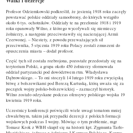
Walki i dezercje
Profesor Odziemkowski podkreślił, że jesienią 1918 roku zaczęły
powstawać polskie oddziały samoobrony, do których wstąpiło
około 6 tys. ochotników. Oddziały te na przełomie 1918 i 1919
roku opanowały Wilno, z którego wycofywali się niemieccy
żołnierzy, a następnie przeciwstawiły się nacierającej Armii
Czerwonej. – Niestety, z powodu przeważających sił
przeciwnika, 5 stycznia 1919 roku Polacy zostali zmuszeni do
opuszczenia miasta – dodał profesor.
Część tych sił została rozbrojona, pozostałe przedostały się na
terytorium Polski, a grupa około 450 żołnierzy sformowała
oddział partyzancki pod dowództwem rtm. Władysława
Dąbrowskiego. – To oni stoczyli 14 lutego 1919 roku zwycięską
bitwę z bolszewikami pod Berezą Kartuską, którą uważa się za
początek wojny polsko-bolszewickiej – zaznaczył historyk.
Wilno zostało odzyskane podczas ofensywy polskiego wojska 19
kwietnia 1919 roku.
Uczestnicy konferencji poświęcili wiele uwagi tematom mniej
chwalebnym, takim jak przypadki dezercji z polskich formacji
wojskowych podczas I wojny. Mówiąc o tym problemie, mgr
Tomasz Krok z WBH skupił się na historii kpt. Zygmunta Tarło-
Mazińskiego, jednego z żołnierzy I Korpusu Polskiego. Korpus,