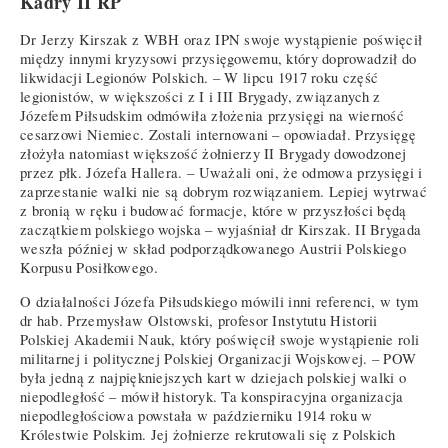
Kadry II RP
Dr Jerzy Kirszak z WBH oraz IPN swoje wystąpienie poświęcił
między innymi kryzysowi przysięgowemu, który doprowadził do
likwidacji Legionów Polskich. – W lipcu 1917 roku część
legionistów, w większości z I i III Brygady, związanych z
Józefem Piłsudskim odmówiła złożenia przysięgi na wierność
cesarzowi Niemiec. Zostali internowani – opowiadał. Przysięgę
złożyła natomiast większość żołnierzy II Brygady dowodzonej
przez płk. Józefa Hallera. – Uważali oni, że odmowa przysięgi i
zaprzestanie walki nie są dobrym rozwiązaniem. Lepiej wytrwać
z bronią w ręku i budować formacje, które w przyszłości będą
zaczątkiem polskiego wojska – wyjaśniał dr Kirszak. II Brygada
weszła później w skład podporządkowanego Austrii Polskiego
Korpusu Posiłkowego.
O działalności Józefa Piłsudskiego mówili inni referenci, w tym
dr hab. Przemysław Olstowski, profesor Instytutu Historii
Polskiej Akademii Nauk, który poświęcił swoje wystąpienie roli
militarnej i politycznej Polskiej Organizacji Wojskowej. – POW
była jedną z najpiękniejszych kart w dziejach polskiej walki o
niepodległość – mówił historyk. Ta konspiracyjna organizacja
niepodległościowa powstała w październiku 1914 roku w
Królestwie Polskim. Jej żołnierze rekrutowali się z Polskich