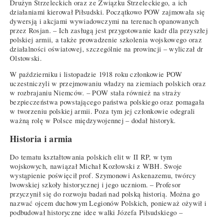
Drużyn Strzeleckich oraz ze Związku Strzeleckiego, a ich
działaniami kierował Piłsudski. Początkowo POW zajmowała się
dywersją i akcjami wywiadowczymi na terenach opanowanych
przez Rosjan. – Ich zasługą jest przygotowanie kadr dla przyszłej
polskiej armii, a także prowadzenie szkolenia wojskowego oraz
działalności oświatowej, szczególnie na prowincji – wyliczał dr
Olstowski.
W październiku i listopadzie 1918 roku członkowie POW
uczestniczyli w przejmowaniu władzy na ziemiach polskich oraz
w rozbrajaniu Niemców. – POW stała również na straży
bezpieczeństwa powstającego państwa polskiego oraz pomagała
w tworzeniu polskiej armii. Poza tym jej członkowie odegrali
ważną rolę w Polsce międzywojennej – dodał historyk.
Historia i armia
Do tematu kształtowania polskich elit w II RP, w tym
wojskowych, nawiązał Michał Kozłowski z WBH. Swoje
wystąpienie poświęcił prof. Szymonowi Askenazemu, twórcy
lwowskiej szkoły historycznej i jego uczniom. – Profesor
przyczynił się do rozwoju badań nad polską historią. Można go
nazwać ojcem duchowym Legionów Polskich, ponieważ ożywił i
podbudował historyczne idee walki Józefa Piłsudskiego –