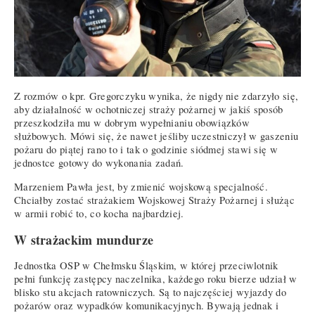
Z rozmów o kpr. Gregorczyku wynika, że nigdy nie zdarzyło się,
aby działalność w ochotniczej straży pożarnej w jakiś sposób
przeszkodziła mu w dobrym wypełnianiu obowiązków
służbowych. Mówi się, że nawet jeśliby uczestniczył w gaszeniu
pożaru do piątej rano to i tak o godzinie siódmej stawi się w
jednostce gotowy do wykonania zadań.
Marzeniem Pawła jest, by zmienić wojskową specjalność.
Chciałby zostać strażakiem Wojskowej Straży Pożarnej i służąc
w armii robić to, co kocha najbardziej.
W strażackim mundurze
Jednostka OSP w Chełmsku Śląskim, w której przeciwlotnik
pełni funkcję zastępcy naczelnika, każdego roku bierze udział w
blisko stu akcjach ratowniczych. Są to najczęściej wyjazdy do
pożarów oraz wypadków komunikacyjnych. Bywają jednak i