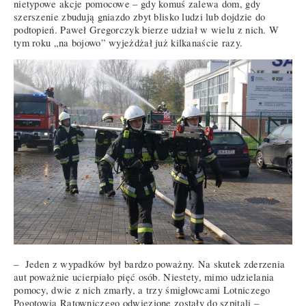
nietypowe akcje pomocowe – gdy komuś zalewa dom, gdy
szerszenie zbudują gniazdo zbyt blisko ludzi lub dojdzie do
podtopień. Paweł Gregorczyk bierze udział w wielu z nich. W
tym roku „na bojowo” wyjeżdżał już kilkanaście razy.
– Jeden z wypadków był bardzo poważny. Na skutek zderzenia
aut poważnie ucierpiało pięć osób. Niestety, mimo udzielania
pomocy, dwie z nich zmarły, a trzy śmigłowcami Lotniczego
Pogotowia Ratowniczego odwiezione zostały do szpitali –