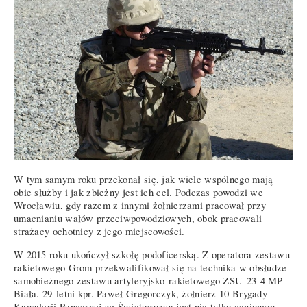
W tym samym roku przekonał się, jak wiele wspólnego mają
obie służby i jak zbieżny jest ich cel. Podczas powodzi we
Wrocławiu, gdy razem z innymi żołnierzami pracował przy
umacnianiu wałów przeciwpowodziowych, obok pracowali
strażacy ochotnicy z jego miejscowości.
W 2015 roku ukończył szkołę podoficerską. Z operatora zestawu
rakietowego Grom przekwalifikował się na technika w obsłudze
samobieżnego zestawu artyleryjsko-rakietowego ZSU-23-4 MP
Biała. 29-letni kpr. Paweł Gregorczyk, żołnierz 10 Brygady
Kawalerii Pancernej ze Świętoszowa jest nie tylko cenionym