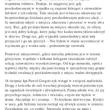
wspomina żołnierz. Dodaje, że najgorzej jest, gdy
poszkodowanymi w wypadku są znajomi któregoś z ratowników
lub ktoś z ich rodziny. Taki strażak jest wówczas odsuwany od
bezpośredniego działania przy poszkodowanym podczas akcji. –
Ja musiałem odejść z miejsca zdarzenia i pozostać w wozie dwa
razy. Raz, gdy po dojechaniu na miejsce okazało się, że ofiarą
jest mój dobry kolega, który jadąc bez kasku motocyklem uderzył
w drzewo. Drugi raz, gdy wypadek samochodowy miał mój
przyjaciel i go nie przeżył. – Nie byłem w stanie uczestniczyć w
wycinaniu go z wraku auta – podsumowuje ratownik.
Ponieważ miejscowość, gdzie mieszka położona jest w terenie
górzystym, wspólnie z kilkoma kolegami strażakami założył
sekcję ratownictwa wysokościowego. Od tego momentu, oprócz
typowej służby, między akcjami trenują w specjalistycznej grupie
techniki ewakuacji poszkodowanych z miejsc trudno dostępnych.
18 sierpnia kpr.Paweł Gregorczyk wstąpi w związek małżeński.
Drogę z kościoła do sali weselnej przejadą wozem pożarniczym
na sygnałach świetlnych i dźwiękowych. Panna młoda wie, że jej
przyszłego męża, żołnierza i strażaka, często nie będzie w
domu. Akceptuje to i szanuje. – To kochana dziewczyna. Kiedyś
w nocy, gdy byliśmy razem rozległ się dźwięk syreny w remizie.
Zawahałem się, co zrobić. Spojrzała wówczas na mnie i