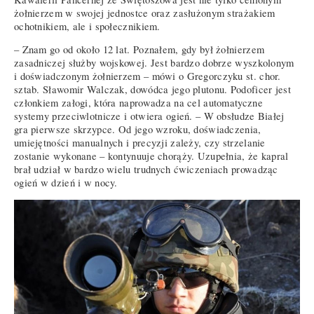
żołnierzem w swojej jednostce oraz zasłużonym strażakiem
ochotnikiem, ale i społecznikiem.
– Znam go od około 12 lat. Poznałem, gdy był żołnierzem
zasadniczej służby wojskowej. Jest bardzo dobrze wyszkolonym
i doświadczonym żołnierzem – mówi o Gregorczyku st. chor.
sztab. Sławomir Walczak, dowódca jego plutonu. Podoficer jest
członkiem załogi, która naprowadza na cel automatyczne
systemy przeciwlotnicze i otwiera ogień. – W obsłudze Białej
gra pierwsze skrzypce. Od jego wzroku, doświadczenia,
umiejętności manualnych i precyzji zależy, czy strzelanie
zostanie wykonane – kontynuuje chorąży. Uzupełnia, że kapral
brał udział w bardzo wielu trudnych ćwiczeniach prowadząc
ogień w dzień i w nocy.