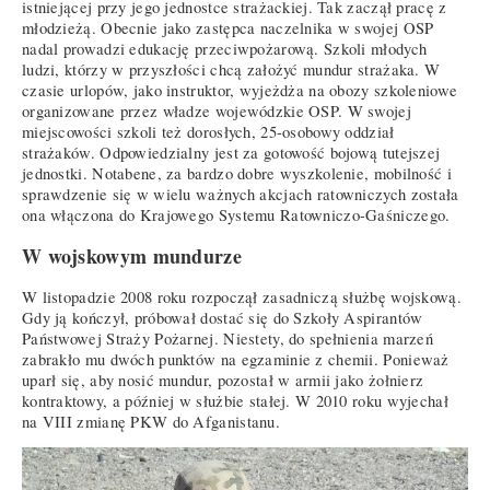
istniejącej przy jego jednostce strażackiej. Tak zaczął pracę z
młodzieżą. Obecnie jako zastępca naczelnika w swojej OSP
nadal prowadzi edukację przeciwpożarową. Szkoli młodych
ludzi, którzy w przyszłości chcą założyć mundur strażaka. W
czasie urlopów, jako instruktor, wyjeżdża na obozy szkoleniowe
organizowane przez władze wojewódzkie OSP. W swojej
miejscowości szkoli też dorosłych, 25-osobowy oddział
strażaków. Odpowiedzialny jest za gotowość bojową tutejszej
jednostki. Notabene, za bardzo dobre wyszkolenie, mobilność i
sprawdzenie się w wielu ważnych akcjach ratowniczych została
ona włączona do Krajowego Systemu Ratowniczo-Gaśniczego.
W wojskowym mundurze
W listopadzie 2008 roku rozpoczął zasadniczą służbę wojskową.
Gdy ją kończył, próbował dostać się do Szkoły Aspirantów
Państwowej Straży Pożarnej. Niestety, do spełnienia marzeń
zabrakło mu dwóch punktów na egzaminie z chemii. Ponieważ
uparł się, aby nosić mundur, pozostał w armii jako żołnierz
kontraktowy, a później w służbie stałej. W 2010 roku wyjechał
na VIII zmianę PKW do Afganistanu.