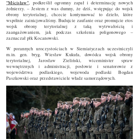
"Mścisław"
, podkreślił ogromny zapał i determinację nowych
żołnierzy. – Jestem z was dumny, że dziś, wstępując do wojsk
obrony terytorialnej, chcecie kontynuować to dzieło, które
wspólnie zainicjowaliśmy. Budujcie zaufanie oraz promujcie etos
wojsk obrony terytorialnej z taką wytrwałością i
zaangażowaniem, jak podczas szkolenia poligonowego –
zaznaczał płk Kocanowski.
W porannych uroczystościach w Siemiatyczach uczestniczyli
m.in. gen. bryg. Wiesław Kukuła, dowódca wojsk obrony
terytorialnej, Jarosław Zieliński, wiceminister spraw
wewnętrznych i administracji, posłowie i senatorowie z
województwa podlaskiego, wojewoda podlaski Bogdan
Paszkowski oraz przedstawiciele władz samorządowych.