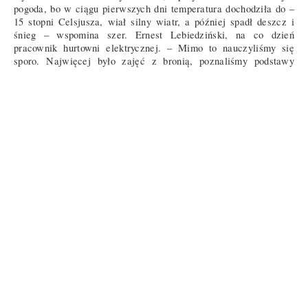
pogoda, bo w ciągu pierwszych dni temperatura dochodziła do –
15 stopni Celsjusza, wiał silny wiatr, a później spadł deszcz i
śnieg – wspomina szer. Ernest Lebiedziński, na co dzień
pracownik hurtowni elektrycznej. – Mimo to nauczyliśmy się
sporo. Najwięcej było zajęć z bronią, poznaliśmy podstawy
bezpieczeństwa i posługiwania się nią – relacjonuje wyróżniony
żołnierz. Z kolei szer. Natalia Bogdan przyznaje: – Szkolenie
podstawowe bardzo mi się podobało. Nauczyłam się dużo,
zwłaszcza że instruktorzy przekazywali tę wiedzę z ogromną
pasją – oceniła ochotniczka z Sejn.
W niedzielę do 1 Podlaskiej Brygady Obrony Terytorialnej
dołączyło również około 50 żołnierzy rezerwy, którzy
uczestniczyli w szkoleniu wyrównawczym. Nowi podlascy
terytorialsi niebawem przystąpią do szkoleń rotacyjnych.
Rozpoczną się one w marcu. W sumie w 1 Podlaskiej Brygadzie
Obrony Terytorialnej w tym roku zaplanowano aż 42 podobne
przedsięwzięcia szkoleniowe oraz sześć szkoleń
zintegrowanych.
Piotr Raszewski
autor zdjęć: st. szer. Wojciech Król