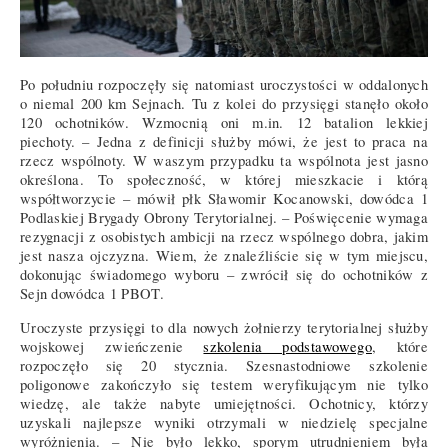
Po południu rozpoczęły się natomiast uroczystości w oddalonych
o niemal 200 km Sejnach. Tu z kolei do przysięgi stanęło około
120 ochotników. Wzmocnią oni m.in. 12 batalion lekkiej
piechoty. – Jedna z definicji służby mówi, że jest to praca na
rzecz wspólnoty. W waszym przypadku ta wspólnota jest jasno
określona. To społeczność, w której mieszkacie i którą
współtworzycie – mówił płk Sławomir Kocanowski, dowódca 1
Podlaskiej Brygady Obrony Terytorialnej. – Poświęcenie wymaga
rezygnacji z osobistych ambicji na rzecz wspólnego dobra, jakim
jest nasza ojczyzna. Wiem, że znaleźliście się w tym miejscu,
dokonując świadomego wyboru – zwrócił się do ochotników z
Sejn dowódca 1 PBOT.
Uroczyste przysięgi to dla nowych żołnierzy terytorialnej służby
wojskowej zwieńczenie
szkolenia podstawowego
, które
rozpoczęło się 20 stycznia. Szesnastodniowe szkolenie
poligonowe zakończyło się testem weryfikującym nie tylko
wiedzę, ale także nabyte umiejętności. Ochotnicy, którzy
uzyskali najlepsze wyniki otrzymali w niedzielę specjalne
wyróżnienia. – Nie było lekko, sporym utrudnieniem była