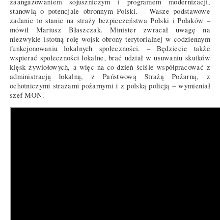
zaangażowaniem sojuszniczym i programem modernizacji,
stanowią o potencjale obronnym Polski. – Wasze podstawowe
zadanie to stanie na straży bezpieczeństwa Polski i Polaków –
mówił Mariusz Błaszczak. Minister zwracał uwagę na
niezwykle istotną rolę wojsk obrony terytorialnej w codziennym
funkcjonowaniu lokalnych społeczności. – Będziecie także
wspierać społeczności lokalne, brać udział w usuwaniu skutków
klęsk żywiołowych, a więc na co dzień ściśle współpracować z
administracją lokalną, z Państwową Strażą Pożarną, z
ochotniczymi strażami pożarnymi i z polską policją – wymieniał
szef MON.