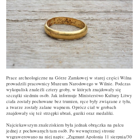
Prace archeologiczne na Górze Zamkowej w starej części Wilna
prowadzili pracownicy Muzeum Narodowego w Wilnie. Podczas
wykopalisk znaleźli cztery groby, w których znajdowały się
szczątki siedmiu osób. Jak informuje Ministerstwo Kultury Litwy
ciała zostały pochowane bez trumien, ręce były związane z tyłu,
a twarze zostały zalane wapnem. Oprócz ciał w grobach
znajdowały się też strzępki ubrań, guziki oraz medaliki.
Najciekawszym znaleziskiem była jednak obrączka na palcu
jednej z pochowanych tam osób. Po wewnętrznej stronie
wygrawerowano na niej napis: „Zygmunt Apolonia 11 sierpnia/30