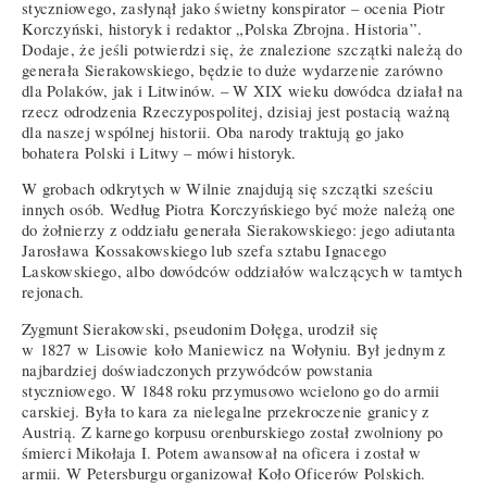
styczniowego, zasłynął jako świetny konspirator – ocenia Piotr
Korczyński, historyk i redaktor „Polska Zbrojna. Historia”.
Dodaje, że jeśli potwierdzi się, że znalezione szczątki należą do
generała Sierakowskiego, będzie to duże wydarzenie zarówno
dla Polaków, jak i Litwinów. – W XIX wieku dowódca działał na
rzecz odrodzenia Rzeczypospolitej, dzisiaj jest postacią ważną
dla naszej wspólnej historii. Oba narody traktują go jako
bohatera Polski i Litwy – mówi historyk.
W grobach odkrytych w Wilnie znajdują się szczątki sześciu
innych osób. Według Piotra Korczyńskiego być może należą one
do żołnierzy z oddziału generała Sierakowskiego: jego adiutanta
Jarosława Kossakowskiego lub szefa sztabu Ignacego
Laskowskiego, albo dowódców oddziałów walczących w tamtych
rejonach.
Zygmunt Sierakowski, pseudonim Dołęga, urodził się
w 1827 w Lisowie koło Maniewicz na Wołyniu. Był jednym z
najbardziej doświadczonych przywódców powstania
styczniowego. W 1848 roku przymusowo wcielono go do armii
carskiej. Była to kara za nielegalne przekroczenie granicy z
Austrią. Z karnego korpusu orenburskiego został zwolniony po
śmierci Mikołaja I. Potem awansował na oficera i został w
armii. W Petersburgu organizował Koło Oficerów Polskich.