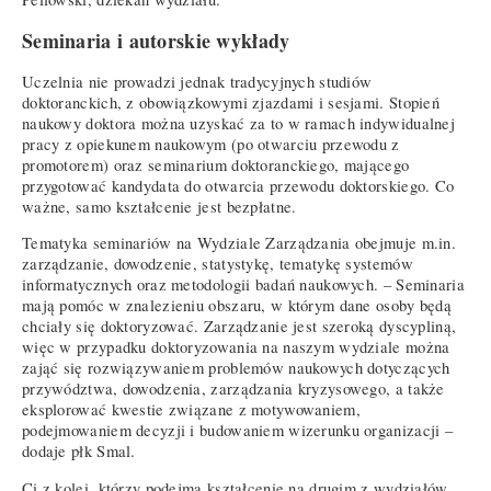
Seminaria i autorskie wykłady
Uczelnia nie prowadzi jednak tradycyjnych studiów
doktoranckich, z obowiązkowymi zjazdami i sesjami. Stopień
naukowy doktora można uzyskać za to w ramach indywidualnej
pracy z opiekunem naukowym (po otwarciu przewodu z
promotorem) oraz seminarium doktoranckiego, mającego
przygotować kandydata do otwarcia przewodu doktorskiego. Co
ważne, samo kształcenie jest bezpłatne.
Tematyka seminariów na Wydziale Zarządzania obejmuje m.in.
zarządzanie, dowodzenie, statystykę, tematykę systemów
informatycznych oraz metodologii badań naukowych. – Seminaria
mają pomóc w znalezieniu obszaru, w którym dane osoby będą
chciały się doktoryzować. Zarządzanie jest szeroką dyscypliną,
więc w przypadku doktoryzowania na naszym wydziale można
zająć się rozwiązywaniem problemów naukowych dotyczących
przywództwa, dowodzenia, zarządzania kryzysowego, a także
eksplorować kwestie związane z motywowaniem,
podejmowaniem decyzji i budowaniem wizerunku organizacji –
dodaje płk Smal.
Ci z kolei, którzy podejmą kształcenie na drugim z wydziałów,