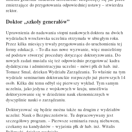
zmierzające do przygotowania odpowiedniej ustawy – stwierdza
rektor.
Doktor „szkoły generałów”
Uprawnienia do nadawania stopni naukowych doktora na dwóch
wydziałach wrocławska uczelnia otrzymała w ubiegłym roku.
Przez kilka miesięcy trwały przygotowania do uruchomienia tej
formy edukacji. – To dla nas nowe wyzwanie, więc musieliśmy
od podstaw stworzyć procedury dotyczące doktoryzowania. Do
nowych zadań musiała się też odpowiednio przygotować kadra
dydaktyczna i administracyjna uczelni – mówi płk dr hab. inż.
Tomasz Smal, dziekan Wydziału Zarządzania. To właśnie na tym
wydziale seminarium doktoranckie rozpoczęło już pierwszych 14
osób. Kilka dni temu odbył się pierwszy wykład. Tym samym
uczelnia, jako jedyna z wojskowych w kraju, umożliwia
doktoryzowanie się w dziedzinie nauk ekonomicznych w
dyscyplinie nauki o zarządzaniu.
Doktoryzować się będzie można także na drugim z wydziałów
uczelni: Nauk o Bezpieczeństwie. Tu dopracowywany jest
szczegółowy program. – Pierwsze seminaria ruszą niebawem,
czekamy na kandydatów – wyjaśnia płk dr hab. inż. Witalis
Pellowski, dziekan wydziału.