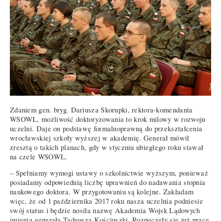
Zdaniem gen. bryg. Dariusza Skorupki, rektora-komendanta
WSOWL, możliwość doktoryzowania to krok milowy w rozwoju
uczelni. Daje on podstawę formalnoprawną do przekształcenia
wrocławskiej szkoły wyższej w akademię. Generał mówił
zresztą o takich planach, gdy w styczniu ubiegłego roku stawał
na czele WSOWL.
– Spełniamy wymogi ustawy o szkolnictwie wyższym, ponieważ
posiadamy odpowiednią liczbę uprawnień do nadawania stopnia
naukowego doktora. W przygotowaniu są kolejne. Zakładam
więc, że od 1 października 2017 roku nasza uczelnia podniesie
swój status i będzie nosiła nazwę Akademia Wojsk Lądowych
imienia generała Tadeusza Kościuszki. Rozpoczęły się już prace