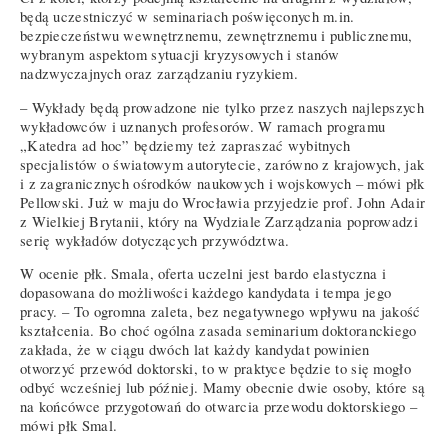
będą uczestniczyć w seminariach poświęconych m.in.
bezpieczeństwu wewnętrznemu, zewnętrznemu i publicznemu,
wybranym aspektom sytuacji kryzysowych i stanów
nadzwyczajnych oraz zarządzaniu ryzykiem.
– Wykłady będą prowadzone nie tylko przez naszych najlepszych
wykładowców i uznanych profesorów. W ramach programu
„Katedra ad hoc” będziemy też zapraszać wybitnych
specjalistów o światowym autorytecie, zarówno z krajowych, jak
i z zagranicznych ośrodków naukowych i wojskowych – mówi płk
Pellowski. Już w maju do Wrocławia przyjedzie prof. John Adair
z Wielkiej Brytanii, który na Wydziale Zarządzania poprowadzi
serię wykładów dotyczących przywództwa.
W ocenie płk. Smala, oferta uczelni jest bardo elastyczna i
dopasowana do możliwości każdego kandydata i tempa jego
pracy. – To ogromna zaleta, bez negatywnego wpływu na jakość
kształcenia. Bo choć ogólna zasada seminarium doktoranckiego
zakłada, że w ciągu dwóch lat każdy kandydat powinien
otworzyć przewód doktorski, to w praktyce będzie to się mogło
odbyć wcześniej lub później. Mamy obecnie dwie osoby, które są
na końcówce przygotowań do otwarcia przewodu doktorskiego –
mówi płk Smal.