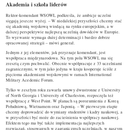
Akademia i szkoła liderów
Rektor-komendant WSOWL podkreśla, że ambicje uczelni
sięgają jeszcze wyżej. – W niedalekiej przyszłości chcemy stać
się akademią wojskową wiodącą na rynku europejskim, a w
dalszej perspektywie najlepszą uczelnią dowódców w Europie.
To wyzwanie wymaga dużej determinacji i bardzo dobrze
opracowanej strategii – mówi generał.
Jednym z jej elementów, jak przyznaje komendant, jest
współpraca międzynarodowa. Na tym polu WSOWL ma się
zresztą czym pochwalić. Obecnie współpracuje z 33 uczelniami
zagranicznymi, w tym jako jedyna w kraju kooperuje ściśle z
pięcioma akademiami wojskowymi w ramach International
Military Acedemic Forum.
Tylko w zeszłym roku zawarła umowy dwustronne z University
of North Georgia i University of Charleston, rozpoczęła też
współpracę z West Point. W planach są porozumienia z Koreą
Południową, Wietnamem oraz Japonią. – W pierwszym etapie
chcemy doprowadzić do wymiany studentów i kadry naukowej, a
w przyszłości być może do zacieśnienia współpracy naukowej.
Efektem tego ma być także implementacja najlepszych
rozwiązań, stosowanych w zagranicznych uczelniach, w naszym