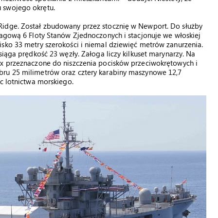
 swojego okrętu.
Ridge. Został zbudowany przez stocznię w Newport. Do służby
lagową 6 Floty Stanów Zjednoczonych i stacjonuje we włoskiej
sko 33 metry szerokości i niemal dziewięć metrów zanurzenia.
siąga prędkość 23 węzły. Załoga liczy kilkuset marynarzy. Na
nx przeznaczone do niszczenia pocisków przeciwokrętowych i
bru 25 milimetrów oraz cztery karabiny maszynowe 12,7
ec lotnictwa morskiego.