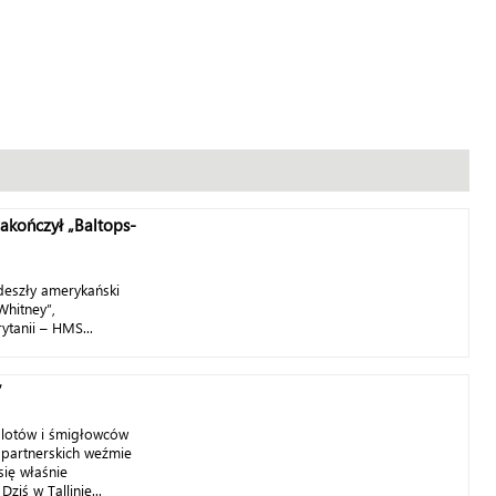
akończył „Baltops-
eszły amerykański
hitney”,
ytanii – HMS...
”
olotów i śmigłowców
 partnerskich weźmie
się właśnie
ziś w Tallinie...