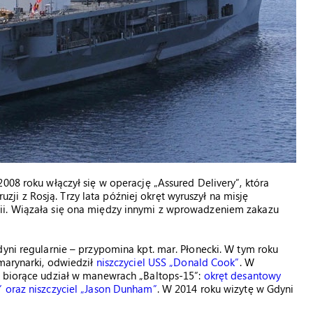
008 roku włączył się w operację „Assured Delivery”, która
i z Rosją. Trzy lata później okręt wyruszył na misję
ii. Wiązała się ona między innymi z wprowadzeniem zakazu
dyni regularnie – przypomina kpt. mar. Płonecki. W tym roku
 marynarki, odwiedził
niszczyciel USS „Donald Cook”
. W
i biorące udział w manewrach „Baltops-15”:
okręt desantowy
” oraz niszczyciel „Jason Dunham”
. W 2014 roku wizytę w Gdyni