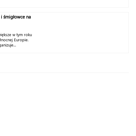
y i śmigłowce na
iększe w tym roku
łnocnej Europie.
anizuje...