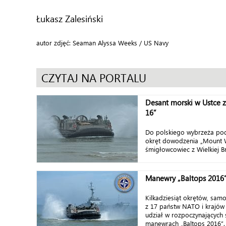
Łukasz Zalesiński
autor zdjęć: Seaman Alyssa Weeks / US Navy
CZYTAJ NA PORTALU
Desant morski w Ustce z
16”
Do polskiego wybrzeża pod
okręt dowodzenia „Mount W
śmigłowcowiec z Wielkiej Br
Manewry „Baltops 2016
Kilkadziesiąt okrętów, sam
z 17 państw NATO i krajów
udział w rozpoczynających 
manewrach „Baltops 2016”. D