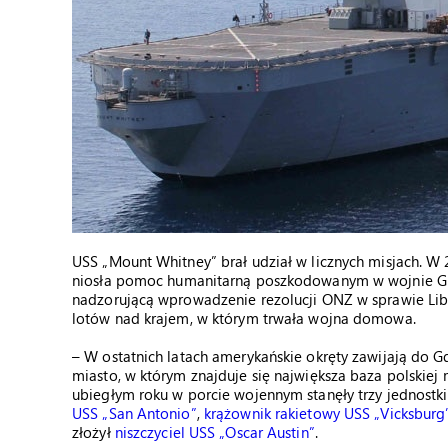
USS „Mount Whitney” brał udział w licznych misjach. W 2
niosła pomoc humanitarną poszkodowanym w wojnie Gruzj
nadzorującą wprowadzenie rezolucji ONZ w sprawie Lib
lotów nad krajem, w którym trwała wojna domowa.
– W ostatnich latach amerykańskie okręty zawijają do G
miasto, w którym znajduje się największa baza polskiej
ubiegłym roku w porcie wojennym stanęły trzy jednostk
USS „San Antonio”
,
krążownik rakietowy USS „Vicksburg
złożył
niszczyciel USS „Oscar Austin”
.