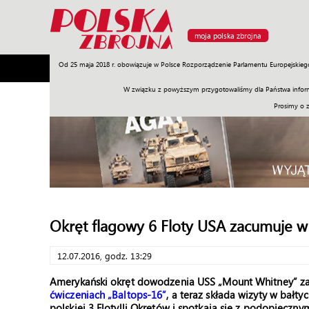
moja polska zbrojna
Od 25 maja 2018 r. obowiązuje w Polsce Rozporządzenie Parlamentu Europejskieg
Armia
Poligon
Sprzęt
Misje
Polityka
Prawo
W związku z powyższym przygotowaliśmy dla Państwa inform
Prosimy o 
Okręt flagowy 6 Floty USA zacumuje w
12.07.2016, godz. 13:29
Amerykański okręt dowodzenia USS „Mount Whitney” zaw
ćwiczeniach „Baltops-16”
, a teraz składa wizyty w bałt
polskiej 3 Flotylli Okrętów i spotkają się z podopiecz