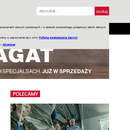
przetwarzaniem danych osobowych i w sprawie swobodnego przepływu takich danych
SH
SKLEP
Jednodniówki
Praca w WIW
simy o zapoznanie się z nimi:
Polityka przetwarzania danych
.
 –
Akceptuję
POLECAMY