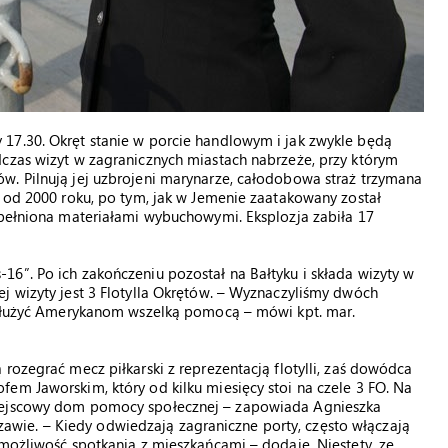
17.30. Okręt stanie w porcie handlowym i jak zwykle będą
dczas wizyt w zagranicznych miastach nabrzeże, przy którym
w. Pilnują jej uzbrojeni marynarze, całodobowa straż trzymana
ą od 2000 roku, po tym, jak w Jemenie zaatakowany został
ypełniona materiałami wybuchowymi. Eksplozja zabiła 17
6”. Po ich zakończeniu pozostał na Bałtyku i składa wizyty w
j wizyty jest 3 Flotylla Okrętów. – Wyznaczyliśmy dwóch
ą służyć Amerykanom wszelką pomocą – mówi kpt. mar.
rozegrać mecz piłkarski z reprezentacją flotylli, zaś dowódca
em Jaworskim, który od kilku miesięcy stoi na czele 3 FO. Na
miejscowy dom pomocy społecznej – zapowiada Agnieszka
ie. – Kiedy odwiedzają zagraniczne porty, często włączają
 możliwość spotkania z mieszkańcami – dodaje. Niestety, ze