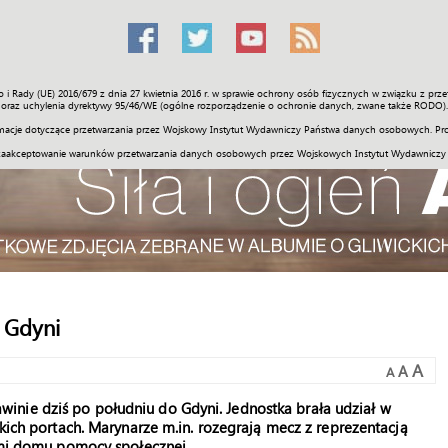
o i Rady (UE) 2016/679 z dnia 27 kwietnia 2016 r. w sprawie ochrony osób fizycznych w związku z 
Świat
Społeczność
Sport
Historia
Galerie
Wideo
ENGLI
oraz uchylenia dyrektywy 95/46/WE (ogólne rozporządzenie o ochronie danych, zwane także RODO).
acje dotyczące przetwarzania przez Wojskowy Instytut Wydawniczy Państwa danych osobowych. Pro
zaakceptowanie warunków przetwarzania danych osobowych przez Wojskowych Instytut Wydawniczy
 Gdyni
A
A
A
inie dziś po południu do Gdyni. Jednostka brała udział w
yckich portach. Marynarze m.in. rozegrają mecz z reprezentacją
nymi domu pomocy społecznej.