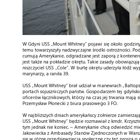
W Gdyni USS „Mount Whitney” pojawi się około godziny 
temu towarzyszyły nadzwyczajne środki ostrożności. Po
cumują Amerykanie, odgradzane jest zaporą z konteneró
jest także na pokładzie okrętu. Takie zasady obowiązuj
niszczyciel USS „Cole”. W burtę okrętu uderzyła łódź w
marynarzy, a raniła 39.
USS „Mount Whitney” brał udział w manewrach „Baltops-1
portach sojuszniczych państw. Gospodarzem tej gdyńskie
oficerów łącznikowych, którzy na czas jej trwania maj
Przemysław Płonecki z biura prasowego 3 FO.
W najbliższych dniach amerykańscy żołnierze zamierzają 
USS „Mount Whitney” będzie rozmawiał z kmdr. Krzysztof
tym jednak nie koniec. – Amerykanie chcą odwiedzić 
Jakowiecka z Ambasady Stanów Zjednoczonych w Warszaw
się w różne przedsięwzięcia społeczne czy też proszą o