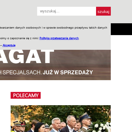
przetwarzaniem danych osobowych i w sprawie swobodnego przepływu takich danych
SH
SKLEP
Jednodniówki
Praca w WIW
simy o zapoznanie się z nimi:
Polityka przetwarzania danych
.
 –
Akceptuję
POLECAMY