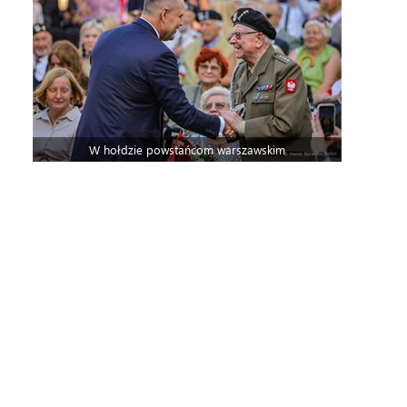
W hołdzie powstańcom warszawskim