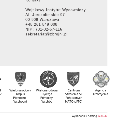
Kontakt
Wojskowy Instytut Wydawniczy
Al. Jerozolimskie 97
00-909 Warszawa
+48 261 849 008
NIP: 701-02-67-116
sekretariat@zbrojni.pl
t
Wielonarodowy
Wielonarodowa
Centrum
Agencja
SZ
Korpus
Dywizja
Szkolenia Sił
Uzbrojenia
Północno-
Północny-
Połączonych
Wschodni
Wschód
NATO (JFTC)
wykonanie i hosting
AIKELO