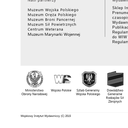
Wydawn
Sklep I
Muzeum Wojska Polskiego
Prenume
Muzeum Oręża Polskiego
czasop
Muzeum Broni Pancernej
Wydawni
Muzeum Sił Powietrznych
Publika
Centrum Weterana
Regulam
Muzeum Marynarki Wojennej
do WIW
Regula
Ministerstwo
Wojsko Polskie
Sztab Generalny
Dowództwo
Obrony Narodowej
Wojska Polskiego
Generalne
Rodzajów Sił
Zbrojnych
Wojskowy Instytut Wydawniczy (C) 2015