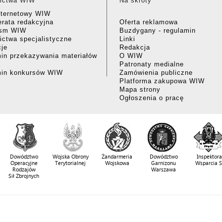
ictwa WIW
Na skróty
nternetowy WIW
rata redakcyjna
Oferta reklamowa
ism WIW
Buzdygany - regulamin
ctwa specjalistyczne
Linki
cje
Redakcja
in przekazywania materiałów
O WIW
Patronaty medialne
min konkursów WIW
Zamówienia publiczne
Platforma zakupowa WIW
Mapa strony
Ogłoszenia o pracę
Dowództwo
Wojska Obrony
Żandarmeria
Dowództwo
Inspektora
Operacyjne
Terytorialnej
Wojskowa
Garnizonu
Wsparcia 
Rodzajów
Warszawa
Sił Zbrojnych