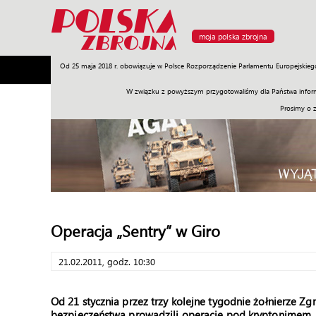
moja polska zbrojna
Od 25 maja 2018 r. obowiązuje w Polsce Rozporządzenie Parlamentu Europejskieg
Armia
Poligon
Sprzęt
Misje
Polityka
Prawo
W związku z powyższym przygotowaliśmy dla Państwa inform
Prosimy o 
Operacja „Sentry” w Giro
21.02.2011, godz. 10:30
Od 21 stycznia przez trzy kolejne tygodnie żołnierze Z
bezpieczeństwa prowadzili operację pod kryptonimem „