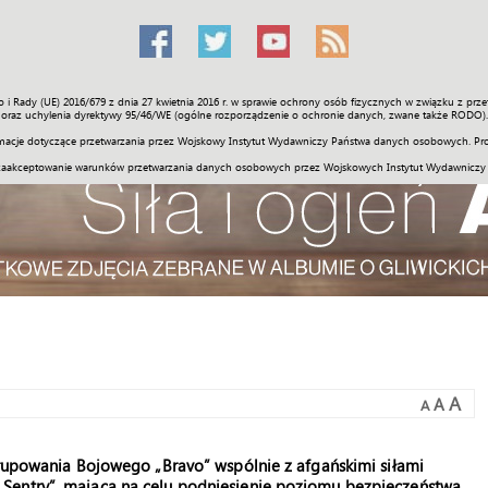
o i Rady (UE) 2016/679 z dnia 27 kwietnia 2016 r. w sprawie ochrony osób fizycznych w związku z 
Świat
Społeczność
Sport
Historia
Galerie
Wideo
ENGLI
oraz uchylenia dyrektywy 95/46/WE (ogólne rozporządzenie o ochronie danych, zwane także RODO).
acje dotyczące przetwarzania przez Wojskowy Instytut Wydawniczy Państwa danych osobowych. Pro
zaakceptowanie warunków przetwarzania danych osobowych przez Wojskowych Instytut Wydawniczy
A
A
A
grupowania Bojowego „Bravo” wspólnie z afgańskimi siłami
Sentry”, mającą na celu podniesienie poziomu bezpieczeństwa