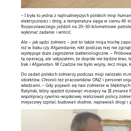
– I była to jedna z najtrudniejszych polskich misji hum
elektryczności i dróg, a temperatura sięga w cieniu 40 s
Rozpoznawczego jeździli na 20–30-kilometrowe patrol
wykonać zadanie i wrócić.
Ale – jak sądzi żołnierz – jest to także misja trochę za
niż w Iraku czy Afganistanie, nikt podczas niej nie zginą
występuje duże zagrożenie bakteriologiczne. – Próbował
tą operacją, ale usłyszałem, że dopóki nie będzie krwi, 
Irak i Afganistan. W Czadzie nie było wojny, lecz misja,
Do zadań polskich żołnierzy podczas misji należało m.in
obiektów. Chronili też pracowników ONZ i personel orga
władzami. – Gdy pojawili się nasi żołnierze w błękitnyc
Ratyński, który spędził dziewięć miesięcy na III zmiani
współpracy cywilno-wojskowej realizowali polscy żołnie
miejscowy szpital, budowali studnie, naprawiali drogi i