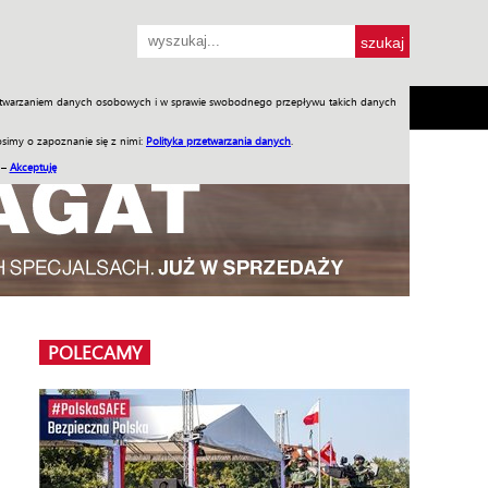
przetwarzaniem danych osobowych i w sprawie swobodnego przepływu takich danych
SH
SKLEP
Jednodniówki
Praca w WIW
simy o zapoznanie się z nimi:
Polityka przetwarzania danych
.
 –
Akceptuję
POLECAMY