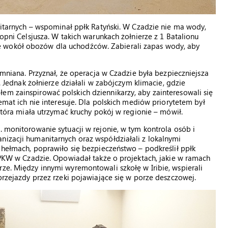
anitarnych – wspominał ppłk Ratyński. W Czadzie nie ma wody,
topni Celsjusza. W takich warunkach żołnierze z 1 Batalionu
e wokół obozów dla uchodźców. Zabierali zapas wody, aby
pomniana. Przyznał, że operacja w Czadzie była bezpieczniejsza
ł. Jednak żołnierze działali w zabójczym klimacie, gdzie
em zainspirować polskich dziennikarzy, aby zainteresowali się
temat ich nie interesuje. Dla polskich mediów priorytetem był
 która miała utrzymać kruchy pokój w regionie – mówił.
. monitorowanie sytuacji w rejonie, w tym kontrola osób i
nizacji humanitarnych oraz współdziałali z lokalnymi
h hełmach, poprawiło się bezpieczeństwo – podkreślił ppłk
e PKW w Czadzie. Opowiadał także o projektach, jakie w ramach
rze. Między innymi wyremontowali szkołę w Iribie, wspierali
 przejazdy przez rzeki pojawiające się w porze deszczowej.