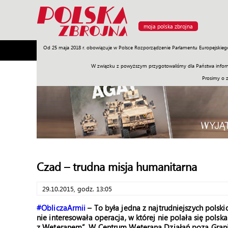
moja polska zbrojna
Od 25 maja 2018 r. obowiązuje w Polsce Rozporządzenie Parlamentu Europejskieg
Armia
Poligon
Sprzęt
Misje
Polityka
Prawo
W związku z powyższym przygotowaliśmy dla Państwa inform
Prosimy o 
Czad – trudna misja humanitarna
29.10.2015, godz. 13:05
#ObliczaArmii
– To była jedna z najtrudniejszych polski
nie interesowała operacja, w której nie polała się pol
z Weteranem”. W Centrum Weterana Działań poza Grani