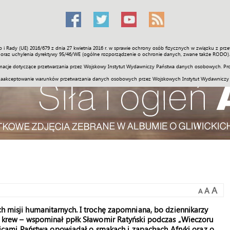
o i Rady (UE) 2016/679 z dnia 27 kwietnia 2016 r. w sprawie ochrony osób fizycznych w związku z 
Świat
Społeczność
Sport
Historia
Galerie
Wideo
ENGLI
oraz uchylenia dyrektywy 95/46/WE (ogólne rozporządzenie o ochronie danych, zwane także RODO).
acje dotyczące przetwarzania przez Wojskowy Instytut Wydawniczy Państwa danych osobowych. Pro
zaakceptowanie warunków przetwarzania danych osobowych przez Wojskowych Instytut Wydawniczy
A
A
A
ch misji humanitarnych. I trochę zapomniana, bo dziennikarzy
ska krew – wspominał ppłk Sławomir Ratyński podczas „Wieczoru
cami Państwa opowiadał o smakach i zapachach Afryki oraz o