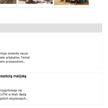
misje zmieniły nasze
wiele artykułów. Temat
ywem przewodnim...
zeszkolą malijską
rzygotowuje się
 EUTM w Mali. Będą
jskich wojskowych....