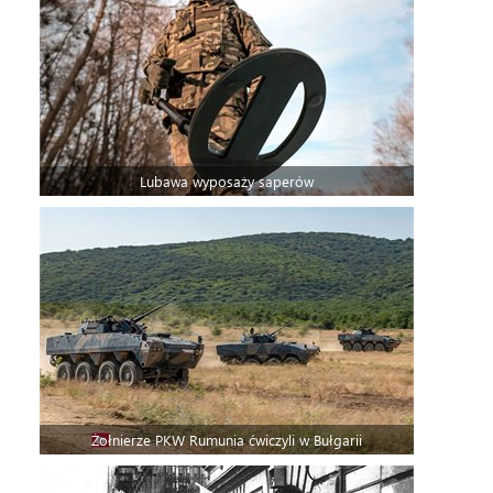
Lubawa wyposaży saperów
Żołnierze PKW Rumunia ćwiczyli w Bułgarii