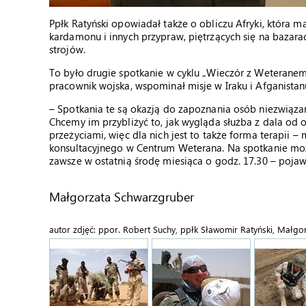
Ppłk Ratyński opowiadał także o obliczu Afryki, która 
kardamonu i innych przypraw, piętrzących się na bazarac
strojów.
To było drugie spotkanie w cyklu „Wieczór z Weteranem”
pracownik wojska, wspominał misje w Iraku i Afganistanu
– Spotkania te są okazją do zapoznania osób niezwiązan
Chcemy im przybliżyć to, jak wygląda służba z dala od
przeżyciami, więc dla nich jest to także forma terapii –
konsultacyjnego w Centrum Weterana. Na spotkanie moż
zawsze w ostatnią środę miesiąca o godz. 17.30 – pojawią
Małgorzata Schwarzgruber
autor zdjęć: ppor. Robert Suchy, ppłk Sławomir Ratyński, Małg