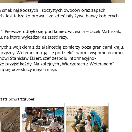
ma smak najsłodszych i soczystych owoców oraz zapach
h. Jest także kolorowa – ze zdjęć biły żywe barwy kobiecych
. Pierwsze odbyło się pod koniec września – Jacek Matuszak,
, na które wyjeżdżał aż sześć razy.
ych z wojskiem z działalnością żołnierzy poza granicami kraju.
 ojczyzny. Weterani mogą się podzielić swoimi wspomnieniami i
 mówi Stanisław Ekiert, szef zespołu informacyjno-
e przyjść każdy. Na kolejnych „Wieczorach z Weteranem” –
 się uczestnicy innych misji.
orzata Schwarzgruber