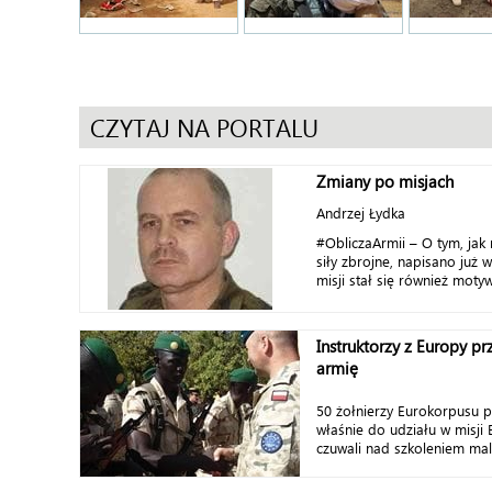
CZYTAJ NA PORTALU
Zmiany po misjach
Andrzej Łydka
#ObliczaArmii – O tym, jak 
siły zbrojne, napisano już 
misji stał się również mot
Instruktorzy z Europy pr
armię
50 żołnierzy Eurokorpusu p
właśnie do udziału w misji
czuwali nad szkoleniem mali