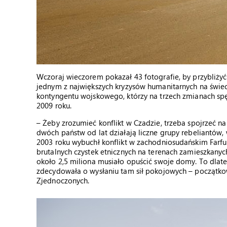
Wczoraj wieczorem pokazał 43 fotografie, by przybliżyć
jednym z największych kryzysów humanitarnych na świeci
kontyngentu wojskowego, którzy na trzech zmianach spęd
2009 roku.
– Żeby zrozumieć konflikt w Czadzie, trzeba spojrzeć na
dwóch państw od lat działają liczne grupy rebeliantów,
2003 roku wybuchł konflikt w zachodniosudańskim Farf
brutalnych czystek etnicznych na terenach zamieszkanyc
około 2,5 miliona musiało opuścić swoje domy. To dla
zdecydowała o wysłaniu tam sił pokojowych – początkow
Zjednoczonych.