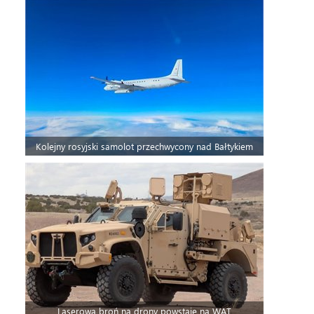
Kolejny rosyjski samolot przechwycony nad Bałtykiem
Laserowa broń na drony powstaje na WAT