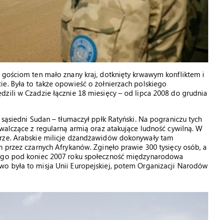
 gościom ten mało znany kraj, dotknięty krwawym konfliktem i
e. Była to także opowieść o żołnierzach polskiego
zili w Czadzie łącznie 18 miesięcy – od lipca 2008 do grudnia
 sąsiedni Sudan – tłumaczył ppłk Ratyński. Na pograniczu tych
 walczące z regularną armią oraz atakujące ludność cywilną. W
urze. Arabskie milicje dżandżawidów dokonywały tam
h przez czarnych Afrykanów. Zginęło prawie 300 tysięcy osób, a
tego pod koniec 2007 roku społeczność międzynarodowa
o była to misja Unii Europejskiej, potem Organizacji Narodów