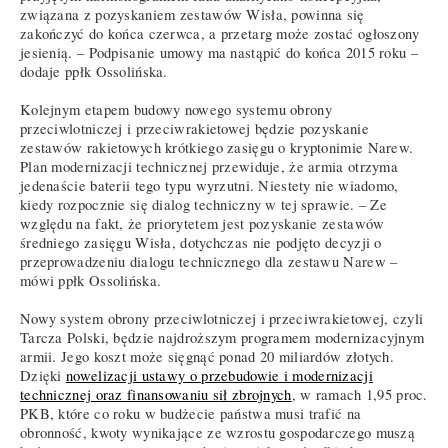
związana z pozyskaniem zestawów Wisła, powinna się
zakończyć do końca czerwca, a przetarg może zostać ogłoszony
jesienią. – Podpisanie umowy ma nastąpić do końca 2015 roku –
dodaje ppłk Ossolińska.
Kolejnym etapem budowy nowego systemu obrony
przeciwlotniczej i przeciwrakietowej będzie pozyskanie
zestawów rakietowych krótkiego zasięgu o kryptonimie Narew.
Plan modernizacji technicznej przewiduje, że armia otrzyma
jedenaście baterii tego typu wyrzutni. Niestety nie wiadomo,
kiedy rozpocznie się dialog techniczny w tej sprawie. – Ze
względu na fakt, że priorytetem jest pozyskanie zestawów
średniego zasięgu Wisła, dotychczas nie podjęto decyzji o
przeprowadzeniu dialogu technicznego dla zestawu Narew –
mówi ppłk Ossolińska.
Nowy system obrony przeciwlotniczej i przeciwrakietowej, czyli
Tarcza Polski, będzie najdroższym programem modernizacyjnym
armii. Jego koszt może sięgnąć ponad 20 miliardów złotych.
Dzięki
nowelizacji ustawy o przebudowie i modernizacji
technicznej oraz finansowaniu sił zbrojnych
, w ramach 1,95 proc.
PKB, które co roku w budżecie państwa musi trafić na
obronność, kwoty wynikające ze wzrostu gospodarczego muszą