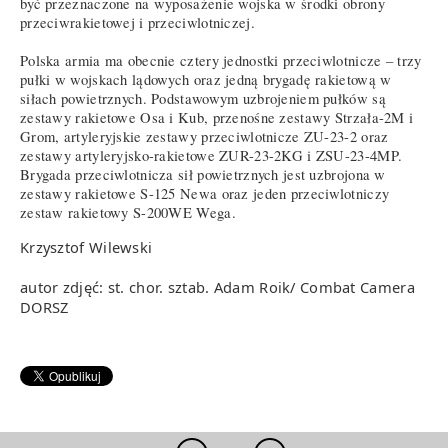
być przeznaczone na wyposażenie wojska w środki obrony
przeciwrakietowej i przeciwlotniczej.
Polska armia ma obecnie cztery jednostki przeciwlotnicze – trzy
pułki w wojskach lądowych oraz jedną brygadę rakietową w
siłach powietrznych. Podstawowym uzbrojeniem pułków są
zestawy rakietowe Osa i Kub, przenośne zestawy Strzała-2M i
Grom, artyleryjskie zestawy przeciwlotnicze ZU-23-2 oraz
zestawy artyleryjsko-rakietowe ZUR-23-2KG i ZSU-23-4MP.
Brygada przeciwlotnicza sił powietrznych jest uzbrojona w
zestawy rakietowe S-125 Newa oraz jeden przeciwlotniczy
zestaw rakietowy S-200WE Wega.
Krzysztof Wilewski
autor zdjęć: st. chor. sztab. Adam Roik/ Combat Camera
DORSZ