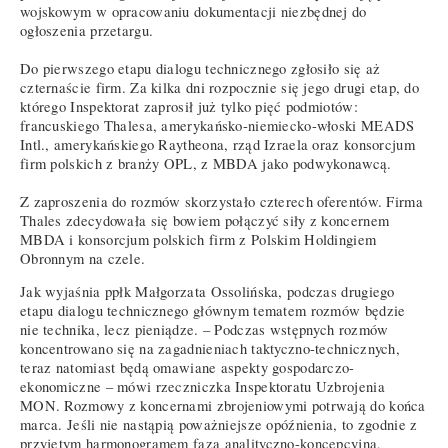
wojskowym w opracowaniu dokumentacji niezbędnej do
ogłoszenia przetargu.
Do pierwszego etapu dialogu technicznego zgłosiło się aż
czternaście firm. Za kilka dni rozpocznie się jego drugi etap, do
którego Inspektorat zaprosił już tylko pięć podmiotów:
francuskiego Thalesa, amerykańsko-niemiecko-włoski MEADS
Intl., amerykańskiego Raytheona, rząd Izraela oraz konsorcjum
firm polskich z branży OPL, z MBDA jako podwykonawcą.
Z zaproszenia do rozmów skorzystało czterech oferentów. Firma
Thales zdecydowała się bowiem połączyć siły z koncernem
MBDA i konsorcjum polskich firm z Polskim Holdingiem
Obronnym na czele.
Jak wyjaśnia ppłk Małgorzata Ossolińska, podczas drugiego
etapu dialogu technicznego głównym tematem rozmów będzie
nie technika, lecz pieniądze. – Podczas wstępnych rozmów
koncentrowano się na zagadnieniach taktyczno-technicznych,
teraz natomiast będą omawiane aspekty gospodarczo-
ekonomiczne – mówi rzeczniczka Inspektoratu Uzbrojenia
MON. Rozmowy z koncernami zbrojeniowymi potrwają do końca
marca. Jeśli nie nastąpią poważniejsze opóźnienia, to zgodnie z
przyjętym harmonogramem faza analityczno-koncepcyjna,