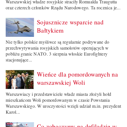
Warszawskiej władze rosyjskie straciły Romualda Traugutta
oraz czterech członków Rządu Narodowego. Ta rocznica je...
Sojusznicze wsparcie nad
Bałtykiem
Nie tylko polskie myśliwce są regularnie podrywane do
przechwytywania rosyjskich samolotów operujących w
pobliżu granic NATO. 3 sierpnia włoskie Eurofightery
stacjonujące...
Wieńce dla pomordowanych na
warszawskiej Woli
Warszawiacy i przedstawiciele władz miasta złożyli hołd
mieszkańcom Woli pomordowanym w czasie Powstania
Warszawskiego. W uroczystości wzięli udział m.in. prezydent
Karol...
Co zobaczymy na defiladzie w