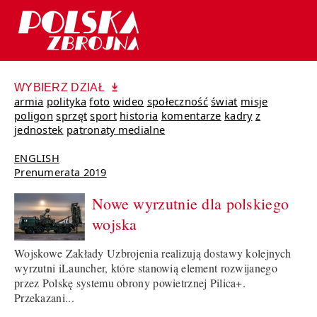
WYBIERZ DZIAŁ
armia
polityka
foto
wideo
społeczność
świat
misje
poligon
sprzęt
sport
historia
komentarze
kadry
z
jednostek
patronaty medialne
ENGLISH
Prenumerata 2019
Nowe wyrzutnie dla polskiego
wojska
Wojskowe Zakłady Uzbrojenia realizują dostawy kolejnych
wyrzutni iLauncher, które stanowią element rozwijanego
przez Polskę systemu obrony powietrznej Pilica+.
Przekazani...