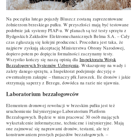
Na początku lutego pojazdy Bluszcz zostaną zaprezentowane
żołnierzom brzeskiego pułku. W przyszłości mają być testowane
podobnie jak systemy PIAP-u. W planach są też testy sprzętu z
Bydgoskich Zakładów Elektromechanicznych Belma S.A. – Cały
czas zgłaszają się kolejni producenci. Procedura jest taka, że
najpierw zyskują akceptację Ministerstwa Obrony Narodowej,
dopiero potem po dopięciu formalności zaczynamy testy.
Wszystko kończy się naszą opinią dla
Inspektoratu Wojsk
Bezzałogowych Systemów Uzbrojenia
. Wskazujemy na wady i
zalety danego sprzętu, a Inspektorat podejmuje decyzję o
ewentualnym zakupie – tłumaczy płk Jaroszek. Ile dronów i jakie
otrzymają saperzy z Brzegu, dowódca na razie nie ujawnia.
Laboratorium bezzałogowców
Elementem dronowej rewolucji w brzeskim pułku jest też
uruchomienie Inżynieryjnego Laboratorium Platform
Bezzałogowych. Będzie w nim pracować 30 osób mających
wykształcenie informatyczne, techniczne i inżynieryjne. Mają
one zajmować się naprawami dronów, testami, ale też
konstruowaniem prostych pojazdów bezzałogowych. –