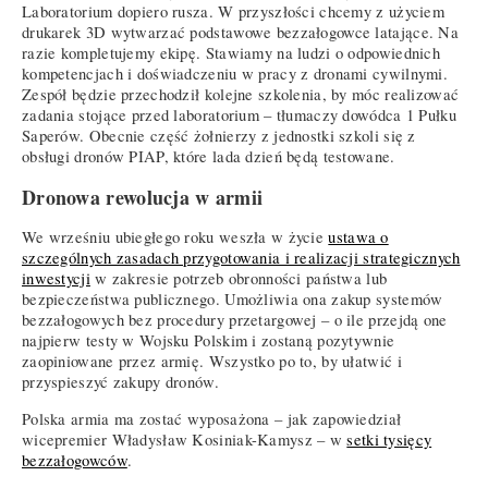
Laboratorium dopiero rusza. W przyszłości chcemy z użyciem
drukarek 3D wytwarzać podstawowe bezzałogowce latające. Na
razie kompletujemy ekipę. Stawiamy na ludzi o odpowiednich
kompetencjach i doświadczeniu w pracy z dronami cywilnymi.
Zespół będzie przechodził kolejne szkolenia, by móc realizować
zadania stojące przed laboratorium – tłumaczy dowódca 1 Pułku
Saperów. Obecnie część żołnierzy z jednostki szkoli się z
obsługi dronów PIAP, które lada dzień będą testowane.
Dronowa rewolucja w armii
We wrześniu ubiegłego roku weszła w życie
ustawa o
szczególnych zasadach przygotowania i realizacji strategicznych
inwestycji
w zakresie potrzeb obronności państwa lub
bezpieczeństwa publicznego. Umożliwia ona zakup systemów
bezzałogowych bez procedury przetargowej – o ile przejdą one
najpierw testy w Wojsku Polskim i zostaną pozytywnie
zaopiniowane przez armię. Wszystko po to, by ułatwić i
przyspieszyć zakupy dronów.
Polska armia ma zostać wyposażona – jak zapowiedział
wicepremier Władysław Kosiniak-Kamysz – w
setki tysięcy
bezzałogowców
.