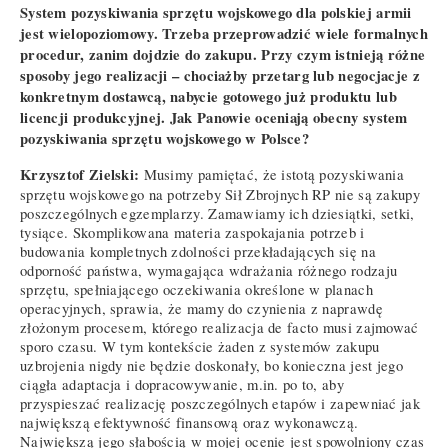
System pozyskiwania sprzętu wojskowego dla polskiej armii
jest wielopoziomowy. Trzeba przeprowadzić wiele formalnych
procedur, zanim dojdzie do zakupu. Przy czym istnieją różne
sposoby jego realizacji – chociażby przetarg lub negocjacje z
konkretnym dostawcą, nabycie gotowego już produktu lub
licencji produkcyjnej. Jak Panowie oceniają obecny system
pozyskiwania sprzętu wojskowego w Polsce?
Krzysztof Zielski:
Musimy pamiętać, że istotą pozyskiwania
sprzętu wojskowego na potrzeby Sił Zbrojnych RP nie są zakupy
poszczególnych egzemplarzy. Zamawiamy ich dziesiątki, setki,
tysiące. Skomplikowana materia zaspokajania potrzeb i
budowania kompletnych zdolności przekładających się na
odporność państwa, wymagająca wdrażania różnego rodzaju
sprzętu, spełniającego oczekiwania określone w planach
operacyjnych, sprawia, że mamy do czynienia z naprawdę
złożonym procesem, którego realizacja de facto musi zajmować
sporo czasu. W tym kontekście żaden z systemów zakupu
uzbrojenia nigdy nie będzie doskonały, bo konieczna jest jego
ciągła adaptacja i dopracowywanie, m.in. po to, aby
przyspieszać realizację poszczególnych etapów i zapewniać jak
największą efektywność finansową oraz wykonawczą.
Największą jego słabością w mojej ocenie jest spowolniony czas