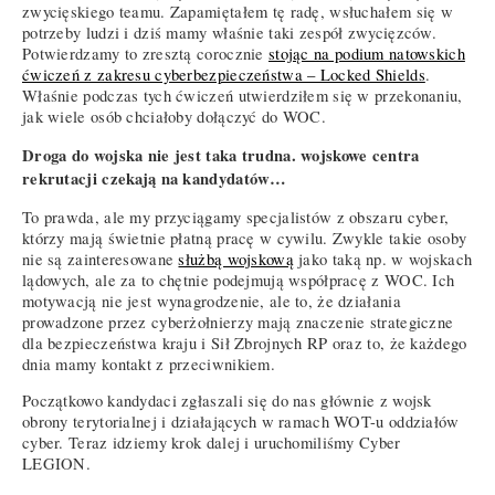
zwycięskiego teamu. Zapamiętałem tę radę, wsłuchałem się w
potrzeby ludzi i dziś mamy właśnie taki zespół zwycięzców.
Potwierdzamy to zresztą corocznie
stojąc na podium natowskich
ćwiczeń z zakresu cyberbezpieczeństwa – Locked Shields
.
Właśnie podczas tych ćwiczeń utwierdziłem się w przekonaniu,
jak wiele osób chciałoby dołączyć do WOC.
Droga do wojska nie jest taka trudna. wojskowe centra
rekrutacji czekają na kandydatów…
To prawda, ale my przyciągamy specjalistów z obszaru cyber,
którzy mają świetnie płatną pracę w cywilu. Zwykle takie osoby
nie są zainteresowane
służbą wojskową
jako taką np. w wojskach
lądowych, ale za to chętnie podejmują współpracę z WOC. Ich
motywacją nie jest wynagrodzenie, ale to, że działania
prowadzone przez cyberżołnierzy mają znaczenie strategiczne
dla bezpieczeństwa kraju i Sił Zbrojnych RP oraz to, że każdego
dnia mamy kontakt z przeciwnikiem.
Początkowo kandydaci zgłaszali się do nas głównie z wojsk
obrony terytorialnej i działających w ramach WOT-u oddziałów
cyber. Teraz idziemy krok dalej i uruchomiliśmy Cyber
LEGION.