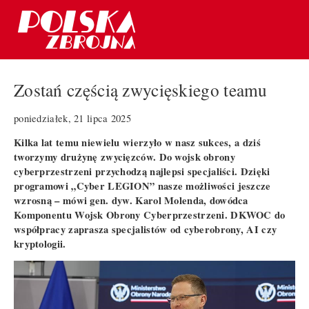
Zostań częścią zwycięskiego teamu
poniedziałek, 21 lipca 2025
Kilka lat temu niewielu wierzyło w nasz sukces, a dziś
tworzymy drużynę zwycięzców. Do wojsk obrony
cyberprzestrzeni przychodzą najlepsi specjaliści. Dzięki
programowi „Cyber LEGION” nasze możliwości jeszcze
wzrosną – mówi gen. dyw. Karol Molenda, dowódca
Komponentu Wojsk Obrony Cyberprzestrzeni. DKWOC do
współpracy zaprasza specjalistów od cyberobrony, AI czy
kryptologii.