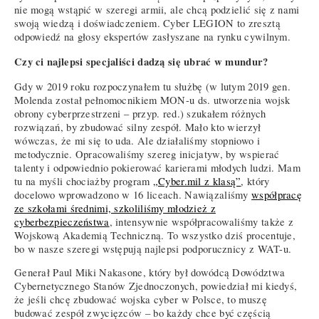
nie mogą wstąpić w szeregi armii, ale chcą podzielić się z nami
swoją wiedzą i doświadczeniem. Cyber LEGION to zresztą
odpowiedź na głosy ekspertów zasłyszane na rynku cywilnym.
Czy ci najlepsi specjaliści dadzą się ubrać w mundur?
Gdy w 2019 roku rozpoczynałem tu służbę (w lutym 2019 gen.
Molenda został pełnomocnikiem MON-u ds. utworzenia wojsk
obrony cyberprzestrzeni – przyp. red.) szukałem różnych
rozwiązań, by zbudować silny zespół. Mało kto wierzył
wówczas, że mi się to uda. Ale działaliśmy stopniowo i
metodycznie. Opracowaliśmy szereg inicjatyw, by wspierać
talenty i odpowiednio pokierować karierami młodych ludzi. Mam
tu na myśli chociażby program
„Cyber.mil z klasą”
, który
docelowo wprowadzono w 16 liceach. Nawiązaliśmy
współpracę
ze szkołami średnimi, szkoliliśmy młodzież z
cyberbezpieczeństwa
, intensywnie współpracowaliśmy także z
Wojskową Akademią Techniczną. To wszystko dziś procentuje,
bo w nasze szeregi wstępują najlepsi podporucznicy z WAT-u.
Generał Paul Miki Nakasone, który był dowódcą Dowództwa
Cybernetycznego Stanów Zjednoczonych, powiedział mi kiedyś,
że jeśli chcę zbudować wojska cyber w Polsce, to muszę
budować zespół zwycięzców – bo każdy chce być częścią