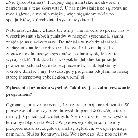
„Nie tylko A(rmia)”. Przepisy dają nam takie możliwości i
zamierzam z tego skorzystać. U nas najważniejsze są sprawne
ręce i głowa, a nie siła mięśni, więc sięgniemy także po
specjalistów, których dotąd system wykluczał.
Natomiast zadanie „Hack the army” ma na celu wspierać nas w
wyszukiwaniu słabych punktów w naszych systemach, zanim
znajdą je nasi adwersarze. Do udziału w tych działaniach
zachęcamy najlepszych specjalistów. Jeśli znajdą realne
zagrożenie dla naszych systemów, postaramy się ich za to
wynagrodzić. Tak działają wszystkie globalne korporacje
poważnie podchodzące do bezpieczeństwa, tak będziemy
wkrótce działać i my. Po szczegóły programu odsyłam na naszą
stronę internetową cyberlegion.wp.mil.pl
Zgłoszenia już można wysyłać. Jak duże jest zainteresowanie
programem?
Ogromne, i muszę przyznać, że przerosło moje oczekiwania. W
pierwszych dniach zgłoszenia wysłało ponad 400 osób, a teraz
mamy już ponad tysiąc chętnych. Nie oznacza to, że wszystkie
te osoby dołączą do WOC. W pierwszej kolejności musimy
przeprowadzić szczegółową analizę zgłoszeń, w czym pomaga
nam m.in. Służba Kontrwywiadu Wojskowego. Ale potencjał w