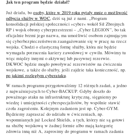
Jak ten program będzie działał?
Już działa, bo
osoby, które w 2019 roku pytały mnie o możliwość
odbycia służby w WOC
, dziś są już z nami. „Program
konsolidacji polskiej społeczności »cyber« wokół Sił Zbrojnych
RP i wojsk obrony cyberprzestrzeni – „Cyber LEGION”, bo tak
oficjalnie brzmi jego nazwa, ma umożliwić osobom zajmującym
się cyberbezpieczeństwem zaangażowanie się w pracę na rzecz
wojska. Chodzi o elastyczną formę służby, która nie będzie
wymagała porzucenia kariery zawodowej w cywilu. Mówimy tu
więc między innymi o aktywnej lub pasywnej rezerwie.
DKWOC będzie mogło powoływać rezerwistów na ćwiczenia
wojskowe, a także do służby, jeśli zajdzie taka konieczność, np.
po jakimś rozległym cyberataku
.
W ramach programu przygotowaliśmy 12 różnych zadań, a jedno
z najważniejszych to Cyber-BACKUP. Gdyby doszło do
poważnego ataku na infrastrukturę krytyczną, sięgniemy po
wiedzę i umiejętności cyberspecjalistów, by wspólnie stawić
czoła zagrożeniu. Kolejnym zadaniem jest np. Cyber-GYM.
Będziemy zapraszać do udziału w ćwiczeniach, np.
wspomnianych już Locked Shields, a tych, którzy nie są gotowi
na służbę wojskową w żadnej formie albo mają kategorię
zdrowia inną niż A, zaprosimy do programu w ramach zadania