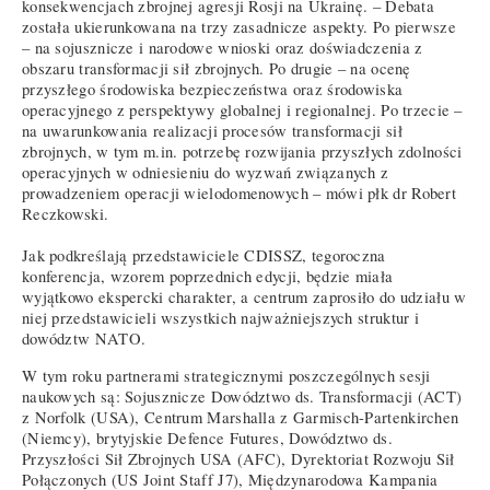
konsekwencjach zbrojnej agresji Rosji na Ukrainę. – Debata
została ukierunkowana na trzy zasadnicze aspekty. Po pierwsze
– na sojusznicze i narodowe wnioski oraz doświadczenia z
obszaru transformacji sił zbrojnych. Po drugie – na ocenę
przyszłego środowiska bezpieczeństwa oraz środowiska
operacyjnego z perspektywy globalnej i regionalnej. Po trzecie –
na uwarunkowania realizacji procesów transformacji sił
zbrojnych, w tym m.in. potrzebę rozwijania przyszłych zdolności
operacyjnych w odniesieniu do wyzwań związanych z
prowadzeniem operacji wielodomenowych – mówi płk dr Robert
Reczkowski.
Jak podkreślają przedstawiciele CDISSZ, tegoroczna
konferencja, wzorem poprzednich edycji, będzie miała
wyjątkowo ekspercki charakter, a centrum zaprosiło do udziału w
niej przedstawicieli wszystkich najważniejszych struktur i
dowództw NATO.
W tym roku partnerami strategicznymi poszczególnych sesji
naukowych są: Sojusznicze Dowództwo ds. Transformacji (ACT)
z Norfolk (USA), Centrum Marshalla z Garmisch-Partenkirchen
(Niemcy), brytyjskie Defence Futures, Dowództwo ds.
Przyszłości Sił Zbrojnych USA (AFC), Dyrektoriat Rozwoju Sił
Połączonych (US Joint Staff J7), Międzynarodowa Kampania