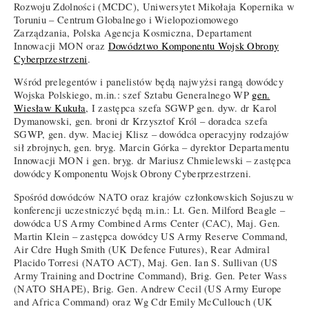
Rozwoju Zdolności (MCDC), Uniwersytet Mikołaja Kopernika w
Toruniu – Centrum Globalnego i Wielopoziomowego
Zarządzania, Polska Agencja Kosmiczna, Departament
Innowacji MON oraz
Dowództwo Komponentu Wojsk Obrony
Cyberprzestrzeni
.
Wśród prelegentów i panelistów będą najwyżsi rangą dowódcy
Wojska Polskiego, m.in.: szef Sztabu Generalnego WP
gen.
Wiesław Kukuła
, I zastępca szefa SGWP gen. dyw. dr Karol
Dymanowski, gen. broni dr Krzysztof Król – doradca szefa
SGWP, gen. dyw. Maciej Klisz – dowódca operacyjny rodzajów
sił zbrojnych, gen. bryg. Marcin Górka – dyrektor Departamentu
Innowacji MON i gen. bryg. dr Mariusz Chmielewski – zastępca
dowódcy Komponentu Wojsk Obrony Cyberprzestrzeni.
Spośród dowódców NATO oraz krajów członkowskich Sojuszu w
konferencji uczestniczyć będą m.in.: Lt. Gen. Milford Beagle –
dowódca US Army Combined Arms Center (CAC), Maj. Gen.
Martin Klein – zastępca dowódcy US Army Reserve Command,
Air Cdre Hugh Smith (UK Defence Futures), Rear Admiral
Placido Torresi (NATO ACT), Maj. Gen. Ian S. Sullivan (US
Army Training and Doctrine Command), Brig. Gen. Peter Wass
(NATO SHAPE), Brig. Gen. Andrew Cecil (US Army Europe
and Africa Command) oraz Wg Cdr Emily McCullouch (UK