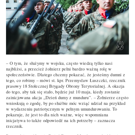
– O tym, że służymy w wojsku, często wiedzą tylko nasi
najbliżsi, a przecież żołnierz pełni bardzo ważną rolę w
społeczeństwie. Dlatego chcemy pokazać, że jesteśmy dumni z
tego, co robimy – mówi st. kpr. Przemysław Łuszczki, rzecznik
prasowy 18 Stołecznej Brygady Obrony Terytorialnej. A okazja
do tego, aby tak się stało, będzie już 10 maja, kiedy zostanie
zainicjowana akcja „Dzień dumy z munduru”. – Żołnierze często
wnioskują o zgodę, by po służbie móc wziąć udział na przykład
w wydarzeniu patriotycznym w pełnym umundurowaniu. To
pokazuje, że jest to dla nich ważne, więc wspomniana
inicjatywa to także odpowiedź na ich potrzeby – zaznacza
rzecznik.