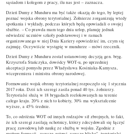
sąsiadom i kolegom z pracy, ilu nas jest – zaznacza.
Dzień Dumy z Munduru ma być także okazją do tego, by lepiej
poznać wojska obrony terytorialnej. Żołnierze zorganizują wtedy
spotkania i wykłady, podczas których będą opowiadali o swojej
służbie. – Co prawda mam tego dnia urlop, planuję jednak
odwiedzić uczniów szkoły podstawowej i w ramach
organizowanego w niej Dnia Kariery opowiedzieć im, czym się
zajmuję. Oczywiście wystąpię w mundurze – mówi rzecznik.
Dzień Dumy z Munduru został ustanowiony decyzją gen. bryg.
Krzysztofa Stańczyka, dowódcy WOT-u, po uprzedniej
akceptacji pomysłu przez Władysława Kosiniaka-Kamysza,
wicepremiera i ministra obrony narodowej.
Formowanie wojsk obrony terytorialnej rozpoczęło się 1 stycznia
2017 roku. Dziś ich szeregi zasila ponad 40 tys. żołnierzy.
Terytorialsi służą w 18 brygadach rozlokowanych na terenie
całego kraju. 20% z nich to kobiety, 30% ma wykształcenie
wyższe, a 45% średnie.
To, co odróżnia WOT od innych rodzajów sił zbrojnych, to fakt,
że ich szeregi zasilają ochotnicy, którzy zdecydowali się łączyć
pracę zawodową lub naukę ze służbą w wojsku. Zgodnie z
mottem formacji „zawsze gotowi, zawsze blisko”, terytorialsi