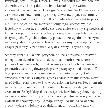
Przypadający 10 maja Dzień Dumy z Munduru ma być bowiem
dla żołnierzy okazją do tego, by pokazać się w swoim
środowisku w mundurze. Dlatego Dowództwo WOT zachęca, aby
zarówno wojskowi pełniący służbę zawodową, jak i ochotnicy
nosili tego dnia mundur nie tylko w jednostce, lecz także poza
nią. – Na co dzień nie manifestujemy tego, co robimy, ale
jesteśmy w przestrzeni publicznej, przemieszczamy się środkami
komunikacji, żołnierze ochotnicy pracują w różnych firmach czy
instytucjach. Tego dnia chcemy pokazać, że zgodnie z naszym
mottem jesteśmy „zawsze blisko” – informuje na swojej stronie
zespół prasowy Dowództwa Wojsk Obrony Terytorialnej.
Starszy kapral Łuszczki przypomina, że żołnierze co prawda
mogą na co dzień poruszać się w mundurach poza terenem
jednostek wojskowych, jednak wymaga to od nich zachowania
pewnych zasad regulowanych przez przepisy mundurowe. – Z
tego powodu żołnierz w mundurze nie może na przykład
swobodnie zrobić zakupów, gdyż zgodnie z regulaminem może
mieć tylko jedną paczkę i to w określonym kolorze. Poza tym nie
może łączyć munduru z elementami ubrania cywilnego. To
czasem może być kłopotliwe, więc wielu żołnierzy decyduje się
na zmianę ubrania tuż przed czy zaraz po służbie – wyjaśnia. –
Jednak zachęcamy, aby 10 maja każdy, kto ma na to ochotę,
zrobił wyjątek. Nośmy tego dnia mundur i pokażmy naszym