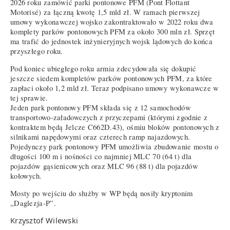
2026 roku zamówić parki pontonowe PFM (Pont Flottant
Motorisé) za łączną kwotę 1,5 mld zł. W ramach pierwszej
umowy wykonawczej wojsko zakontraktowało w 2022 roku dwa
komplety parków pontonowych PFM za około 300 mln zł. Sprzęt
ma trafić do jednostek inżynieryjnych wojsk lądowych do końca
przyszłego roku.
Pod koniec ubiegłego roku armia zdecydowała się dokupić
jeszcze siedem kompletów parków pontonowych PFM, za które
zapłaci około 1,2 mld zł. Teraz podpisano umowy wykonawcze w
tej sprawie.
Jeden park pontonowy PFM składa się z 12 samochodów
transportowo-załadowczych z przyczepami (którymi zgodnie z
kontraktem będą Jelcze C662D.43), ośmiu bloków pontonowych z
silnikami napędowymi oraz czterech ramp najazdowych.
Pojedynczy park pontonowy PFM umożliwia zbudowanie mostu o
długości 100 m i nośności co najmniej MLC 70 (64 t) dla
pojazdów gąsienicowych oraz MLC 96 (88 t) dla pojazdów
kołowych.
Mosty po wejściu do służby w WP będą nosiły kryptonim
„Daglezja-P”.
Krzysztof Wilewski