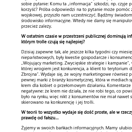
sobie pytanie: Komu ta „informacja” szkodzi, np. czyje
korzyść? Próba odpowiedzi na to pytanie może pomóc zro
wojskowej, przyszło nam uczestniczyć. Bądźmy świadomy
środowisko informacyjne. Wtedy nie damy się manipulow
przecież zależy.
W ostatnim czasie w przestrzeni publicznej dominują inf
którym trolle czują się najlepiej?
Dzisiaj zapewne tak, ale jeszcze kilka tygodni czy miesi
niepaństwowych, były kwestie gospodarcze i konsumencki
„Wojujący marketing. Zwycięskie strategie i kampanie”, 
której wrogiem jest konkurencja, a klient to terytorium 
Zbrojna”. Wydaje się, że wojny marketingowe również po
pewnej marki z branży kosmetycznej, która w mediach s
krem dla kobiet o przełomowym działaniu. Komentarze 
negatywne: że krem nie działa, że nie robi tego, co po
było na rynku, więc nikt z konsumentów nie miał nawet s
skierowano na konkurencję i jej trolli.
W teorii to wszystko wydaje się dość proste, ale w rzeczy
prawdę od fałszu…
Żyjemy w swoich bańkach informacyjnych. Mamy ulubione