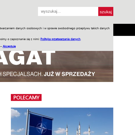
przetwarzaniem danych osobowych i w sprawie swobodnego przepływu takich danych
SH
SKLEP
Jednodniówki
Praca w WIW
simy o zapoznanie się z nimi:
Polityka przetwarzania danych
.
 –
Akceptuję
POLECAMY