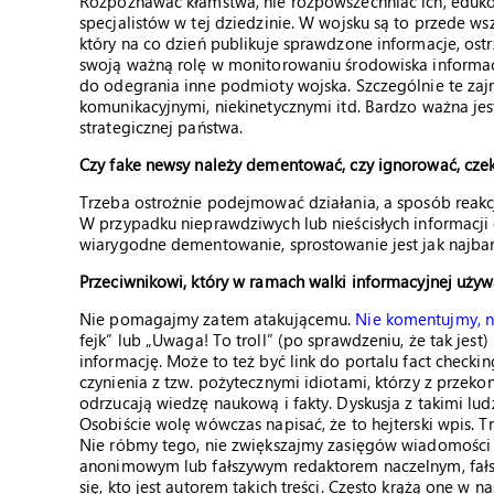
Rozpoznawać kłamstwa, nie rozpowszechniać ich, edukow
specjalistów w tej dziedzinie. W wojsku są to przede ws
który na co dzień publikuje sprawdzone informacje, ost
swoją ważną rolę w monitorowaniu środowiska informac
do odegrania inne podmioty wojska. Szczególnie te zaj
komunikacyjnymi, niekinetycznymi itd. Bardzo ważna je
strategicznej państwa.
Czy fake newsy należy dementować, czy ignorować, czek
Trzeba ostrożnie podejmować działania, a sposób reakc
W przypadku nieprawdziwych lub nieścisłych informacji
wiarygodne dementowanie, sprostowanie jest jak najbar
Przeciwnikowi, który w ramach walki informacyjnej używa
Nie pomagajmy zatem atakującemu.
Nie komentujmy, n
fejk” lub „Uwaga! To troll” (po sprawdzeniu, że tak jest
informację. Może to też być link do portalu fact che
czynienia z tzw. pożytecznymi idiotami, którzy z przekon
odrzucają wiedzę naukową i fakty. Dyskusja z takimi l
Osobiście wolę wówczas napisać, że to hejterski wpis. T
Nie róbmy tego, nie zwiększajmy zasięgów wiadomości p
anonimowym lub fałszywym redaktorem naczelnym, fałszy
się, kto jest autorem takich treści. Często krążą one w 