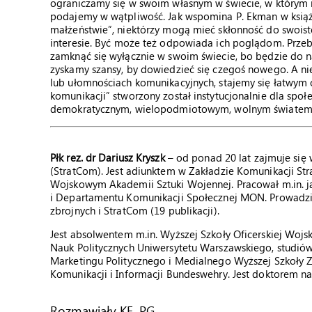
ograniczamy się w swoim własnym w świecie, w którym 
podajemy w wątpliwość. Jak wspomina P. Ekman w książc
małżeństwie”, niektórzy mogą mieć skłonność do swoist
interesie. Być może też odpowiada ich poglądom. Prze
zamknąć się wyłącznie w swoim świecie, bo będzie do na
zyskamy szansy, by dowiedzieć się czegoś nowego. A ni
lub ułomnościach komunikacyjnych, stajemy się łatwym ce
komunikacji” stworzony został instytucjonalnie dla społ
demokratycznym, wielopodmiotowym, wolnym światem k
Płk rez. dr Dariusz Kryszk
– od ponad 20 lat zajmuje się 
(StratCom). Jest adiunktem w Zakładzie Komunikacji Str
Wojskowym Akademii Sztuki Wojennej. Pracował m.in. 
i Departamentu Komunikacji Społecznej MON. Prowadzi 
zbrojnych i StratCom (19 publikacji).
Jest absolwentem m.in. Wyższej Szkoły Oficerskiej Woj
Nauk Politycznych Uniwersytetu Warszawskiego, stud
Marketingu Politycznego i Medialnego Wyższej Szkoły 
Komunikacji i Informacji Bundeswehry. Jest doktorem 
Rozmawiały KE, PG