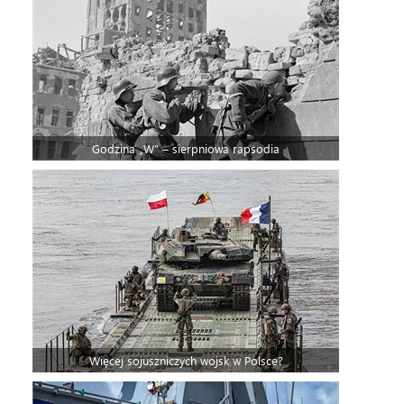
Godzina „W” – sierpniowa rapsodia
Więcej sojuszniczych wojsk w Polsce?