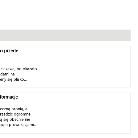
to przede
 ciekawe, bo okazało
odatni na
my się blisko...
nformację
ieczną bronią, a
rządzić ogromne
ą się obecnie nie
acji i prowokacjami...