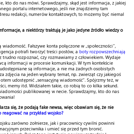
, kto do nas mówi. Sprawdzajmy, skąd jest informacja, z jakiej
nego portalu internetowego, jeśli nie znajdziemy tam
adresu redakcji, numerów kontaktowych, to możemy być niemal
formacje, a niektórzy traktują je jako jedyne źródło wiedzy o
ą wiadomość. Fałszywe konta połączone w „społeczności”,
igencja potrafi tworzyć treści postów, a
boty rozpowszechniają
cz trudno rozpoznać, czy rozmawiamy z człowiekiem. Wydaje
wcą informacji w procesie komunikacji. W tym kontekście
 udostępniane są informacje, a nie ma żadnych osobistych
zcza zdjęcia na jeden wybrany temat, np. zwierząt czy jakiegoś
 potem udostępnić „sensacyjną wiadomość”. Spójrzmy też, w
i, memy itd. Widziałem takie, co robią to co kilka sekund.
wiadomości publikowanej w necie. Sprawdzajmy, kto do nas
howania!
arza się, że podają fake newsa, więc obawiam się, że nie
o reagować na przykład wojsko?
sku zarówno żołnierze, jak i pracownicy cywilni powinni
acyjnym przeciwnika i umieć się przed tym bronić.