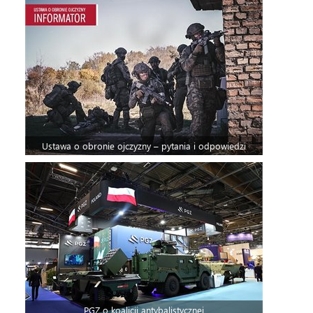
Ustawa o obronie ojczyzny – pytania i odpowiedzi
PGZ o koalicji antybalistycznej