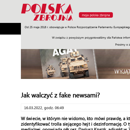
moja polska zbrojna
Od 25 maja 2018 r. obowiązuje w Polsce Rozporządzenie Parlamentu Europejskieg
Armia
Poligon
Sprzęt
Misje
Polityka
Prawo
W związku z powyższym przygotowaliśmy dla Państwa inform
Prosimy o 
Jak walczyć z fake newsami?
16.03.2022, godz. 06:49
W świecie, w którym nie widomo, kto mówi prawdę, a kt
zidentyfikować trolla siejącego hejt i dezinformację. O 
medialnej, opowiada płk rez. Dariusz Kryszk, adiunkt 