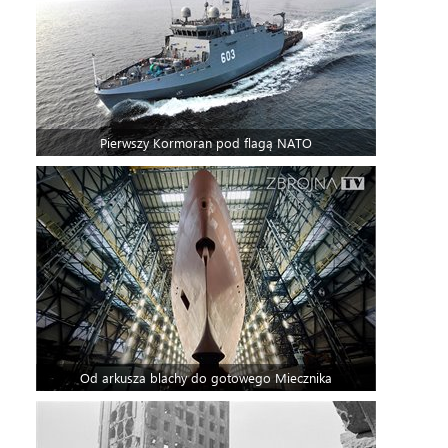
Pierwszy Kormoran pod flagą NATO
Od arkusza blachy do gotowego Miecznika