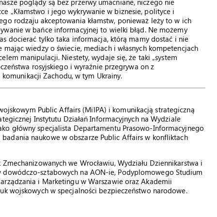
nasze poglądy są bez przerwy umacniane, niczego nie
e „Kłamstwo i jego wykrywanie w biznesie, polityce i
ego rodzaju akceptowania kłamstw, ponieważ leży to w ich
bywanie w bańce informacyjnej to wielki błąd. Ne możemy
s docierać tylko taka informacja, którą mamy dostać i nie
e mając wiedzy o świecie, mediach i własnych kompetencjach
lem manipulacji. Niestety, wydaje się, że taki „system
eczeństwa rosyjskiego i wyraźnie przegrywa on z
omunikacji Zachodu, w tym Ukrainy.
wojskowym Public Affairs (MilPA) i komunikacją strategiczną
ategicznej Instytutu Działań Informacyjnych na Wydziale
jako główny specjalista Departamentu Prasowo-Informacyjnego
badania naukowe w obszarze Public Affairs w konfliktach
sk Zmechanizowanych we Wrocławiu, Wydziału Dziennikarstwa i
iów dowódczo-sztabowych na AON-ie, Podyplomowego Studium
Zarządzania i Marketingu w Warszawie oraz Akademii
nauk wojskowych w specjalności bezpieczeństwo narodowe.