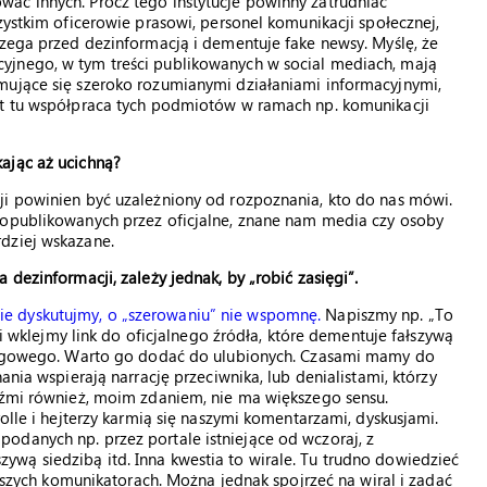
ać innych. Prócz tego instytucje powinny zatrudniać
zystkim oficerowie prasowi, personel komunikacji społecznej,
rzega przed dezinformacją i dementuje fake newsy. Myślę, że
yjnego, w tym treści publikowanych w social mediach, mają
mujące się szeroko rozumianymi działaniami informacyjnymi,
st tu współpraca tych podmiotów w ramach np. komunikacji
ając aż ucichną?
ji powinien być uzależniony od rozpoznania, kto do nas mówi.
 opublikowanych przez oficjalne, znane nam media czy osoby
dziej wskazane.
 dezinformacji, zależy jednak, by „robić zasięgi”.
ie dyskutujmy, o „szerowaniu” nie wspomnę.
Napiszmy np. „To
) i wklejmy link do oficjalnego źródła, które dementuje fałszywą
ckingowego. Warto go dodać do ulubionych. Czasami mamy do
ania wspierają narrację przeciwnika, lub denialistami, którzy
udźmi również, moim zdaniem, nie ma większego sensu.
rolle i hejterzy karmią się naszymi komentarzami, dyskusjami.
odanych np. przez portale istniejące od wczoraj, z
wą siedzibą itd. Inna kwestia to wirale. Tu trudno dowiedzieć
naszych komunikatorach. Można jednak spojrzeć na wiral i zadać