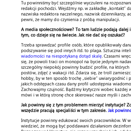
Tu powinniśmy być szczególnie wyczuleni na rozpoznanie
redakcji pochodzi. Wejdźmy np. w zakładkę „kontakt” da
nazwiska redaktora naczelnego, nazwisk dziennikarzy, 
pewni, że mamy do czynienia z próbą manipulacji.
A media społecznościowe? To tam ludzie podają dalej in
tym, co dzieje się na świecie. Jak nie dać się oszukać?
Trzeba sprawdzać profile osób, które opublikowały dan
podszywanie się pod innych itd. to plaga. Sztuczna intel
wiadomości na niespotykaną dotąd skalę
. Czasami wrę
się, że powoli traci on monopol na bycie jedynym nada
szczególny niepokój powinny budzić profile, na których
postów, zdjęć z wakacji itd. Zdarza się, że troll zamies
hobby, by w ten sposób trochę „siebie” uwiarygodnić i
jakich odstępach czasu dany profil udostępnia wiadomośc
Zachowajmy czujność. Bądźmy krytyczni wobec każdej 
mówi i w którą stronę chce skierować nasze myśli i zac
Jak powinny się z tym problemem mierzyć instytucje? Zd
wszędzie pracują specjaliści w tym zakresie.
Jak powinn
Instytucje powinny edukować swoich pracowników. W woj
wiedzieć, że mogą być poddawani działaniom dezinform