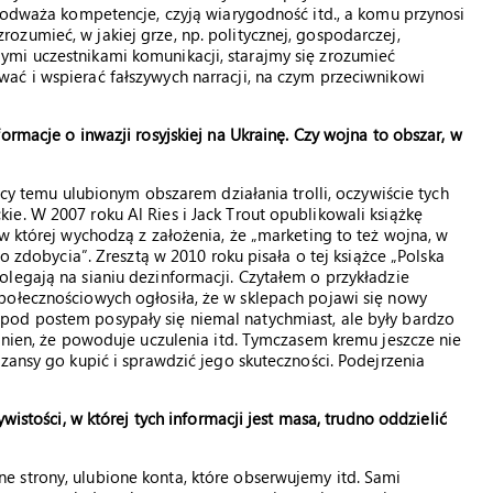
 podważa kompetencje, czyją wiarygodność itd., a komu przynosi
zumieć, w jakiej grze, np. politycznej, gospodarczej,
mi uczestnikami komunikacji, starajmy się zrozumieć
ać i wspierać fałszywych narracji, na czym przeciwnikowi
ormacje o inwazji rosyjskiej na Ukrainę. Czy wojna to obszar, w
ęcy temu ulubionym obszarem działania trolli, oczywiście tych
e. W 2007 roku Al Ries i Jack Trout opublikowali książkę
w której wychodzą z założenia, że „marketing to też wojna, w
do zdobycia”. Zresztą w 2010 roku pisała o tej książce „Polska
legają na sianiu dezinformacji. Czytałem o przykładzie
połecznościowych ogłosiła, że w sklepach pojawi się nowy
pod postem posypały się niemal natychmiast, ale były bardzo
winien, że powoduje uczulenia itd. Tymczasem kremu jeszcze nie
zansy go kupić i sprawdzić jego skuteczności. Podejrzenia
wistości, w której tych informacji jest masa, trudno oddzielić
 strony, ulubione konta, które obserwujemy itd. Sami