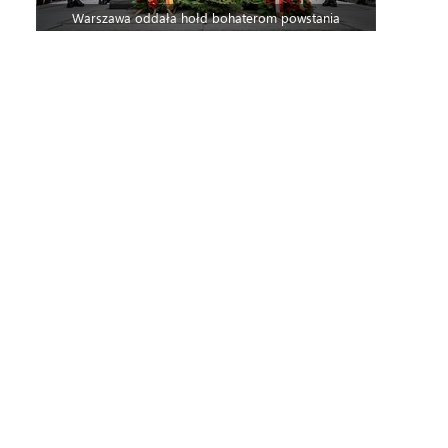
Warszawa oddała hołd bohaterom powstania