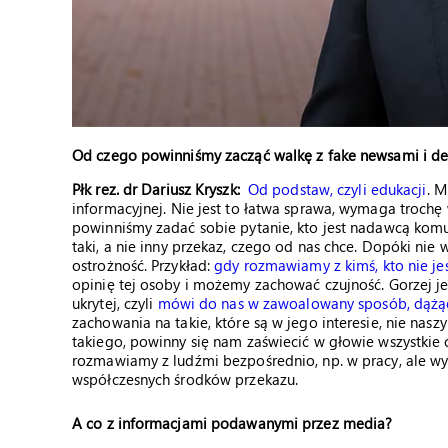
Od czego powinniśmy zacząć walkę z fake newsami i de
Płk rez. dr Dariusz Kryszk
:
Od podstaw, czyli edukacji
. M
informacyjnej. Nie jest to łatwa sprawa, wymaga trochę 
powinniśmy zadać sobie pytanie, kto jest nadawcą komun
taki, a nie inny przekaz, czego od nas chce. Dopóki ni
ostrożność. Przykład:
gdy rozmawiamy z kimś, kto nie je
opinię tej osoby i możemy zachować czujność. Gorzej je
ukrytej, czyli
mówi do nas w zawoalowany sposób, dążąc
zachowania na takie, które są w jego interesie, nie na
takiego, powinny się nam zaświecić w głowie wszystkie c
rozmawiamy z ludźmi bezpośrednio, np. w pracy, ale wyd
współczesnych środków przekazu.
A co z informacjami podawanymi przez media?