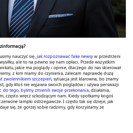
zinformacją?
usimy nauczyć się,
jak rozpoznawać fake newsy
w przestrzeni
wysiłku, ale to na pewno się nam opłaci. Przede wszystkim
ikatu, jakie ma poglądy i opinie, dlaczego do nas skierował
e wiemy, z kim mamy do czynienia, zalecam naprawdę dużą
st zwolennikiem szczepień
, sytuacja jest klarowna, bo znamy
st, gdy ktoś nie wyjawia swoich poglądów i używa perswazji
 do tego, byśmy zmienili swoje przekonania
, działania,
szym, często wręcz szkodzącym nam. Kiedy spotkamy kogoś
zerwone lampki ostrzegawcze. I często tak się dzieje, jak
aje się, że gorzej sobie radzimy, gdy korzystamy ze