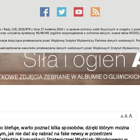
o i Rady (UE) 2016/679 z dnia 27 kwietnia 2016 r. w sprawie ochrony osób fizycznych w związku z 
Świat
Społeczność
Sport
Historia
Galerie
Wideo
ENGLI
oraz uchylenia dyrektywy 95/46/WE (ogólne rozporządzenie o ochronie danych, zwane także RODO).
acje dotyczące przetwarzania przez Wojskowy Instytut Wydawniczy Państwa danych osobowych. Pro
zaakceptowanie warunków przetwarzania danych osobowych przez Wojskowych Instytut Wydawniczy
A
A
A
o blefuje, warto poznać kilka sposobów, dzięki którym można
tym, jak nie dać się nabrać na fake newsy w przestrzeni
w Zakładzie Komunikacji Strategicznej Wydziału Wojskowego w