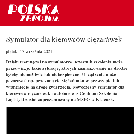
Symulator dla kierowców ciężarówek
piątek, 17 września 2021
Dzięki treningowi na symulatorze uczestnik szkolenia może
przećwiczyć takie sytuacje, których zaaranżowanie na drodze
byłoby niemożliwie lub niebezpieczne. Urządzenie może
pozorować np. przesunięcie się ładunku w przyczepie lub
wtargnięcie na drogę zwierzęcia. Nowoczesny symulator dla
kierowców ciężarówek i autobusów z Centrum Szkolenia
Logistyki został zaprezentowany na MSPO w Kielcach.