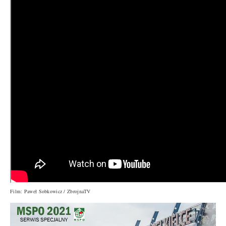
Film: Paweł Sobkowicz / ZbrojnaTV