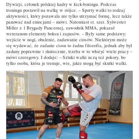
Dywizji, członek polskiej kadry w kick-boxingu. Podczas
treningu postawił na walkę w stójce. – Sporty walki to rodzaj
aktywności, który pozawala nie tylko utrzymać formę, lecz także
panować nad emocjami – mówi. Natomiast st. szer. Sylwester
Miller z 1 Brygady Pancernej, zawodnik MMA, pokazał
weteranom elementy boksu i zapasów. – Były same podstawy:
wejście w nogi, obalenie, zadawanie ciosów. Niektórym może
się wydawać, że zadanie ciosu to żadna filozofia, jednak aby był
zadany poprawnie i skutecznie, trzeba w to włożyć wiele pracy –
mówi szeregowy. I dodaje: – Sztuki walki uczą też pokory, bo
tylko osoba, która je trenuje, wie, jakie mogą być skutki walki.