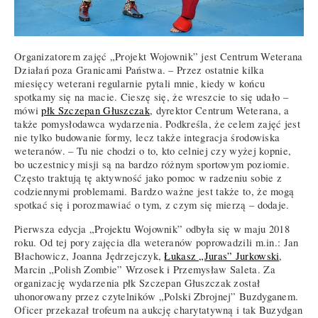
Organizatorem zajęć „Projekt Wojownik” jest Centrum Weterana
Działań poza Granicami Państwa. – Przez ostatnie kilka
miesięcy weterani regularnie pytali mnie, kiedy w końcu
spotkamy się na macie. Cieszę się, że wreszcie to się udało –
mówi
płk Szczepan Głuszczak
, dyrektor Centrum Weterana, a
także pomysłodawca wydarzenia. Podkreśla, że celem zajęć jest
nie tylko budowanie formy, lecz także integracja środowiska
weteranów. – Tu nie chodzi o to, kto celniej czy wyżej kopnie,
bo uczestnicy misji są na bardzo różnym sportowym poziomie.
Często traktują tę aktywność jako pomoc w radzeniu sobie z
codziennymi problemami. Bardzo ważne jest także to, że mogą
spotkać się i porozmawiać o tym, z czym się mierzą – dodaje.
Pierwsza edycja „Projektu Wojownik” odbyła się w maju 2018
roku. Od tej pory zajęcia dla weteranów poprowadzili m.in.: Jan
Błachowicz, Joanna Jędrzejczyk,
Łukasz „Juras” Jurkowski
,
Marcin „Polish Zombie” Wrzosek i Przemysław Saleta. Za
organizację wydarzenia płk Szczepan Głuszczak został
uhonorowany przez czytelników „Polski Zbrojnej” Buzdyganem.
Oficer przekazał trofeum na aukcję charytatywną i tak Buzydgan