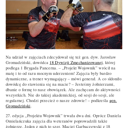
Na udział w zajęciach zdecydował się też gen. dyw. Jarosław
Gromadziński, dowódca
18 Dywizji Zmechanizowanej
, której
podlega 1 Brygada Pancerna. – „Projekt Wojownik” wrócił na
matę i to od razu mocnym uderzeniem! Zajęcia były bardzo
dynamiczne, a trener wymagający – mówi generał. A co skłoniło
dowódcę do stawienia się na macie? – Jesteśmy żołnierzami,
dbanie o formę to nasz obowiązek. Ale zachęcam do aktywności
wszystkich. Nie do takiej akademickiej, od sesji do sesji, ale
regularnej. Chodzi przecież o nasze zdrowie! – podkreśla
gen.
Gromadziński
.
27. edycja „Projektu Wojownik” trwała dwa dni. Oprócz Daniela
Omielańczuka zajęcia dla weteranów poprowadzili także
żołnierze. Jeden z nich to szer. Maciej Garbaczewski z 18