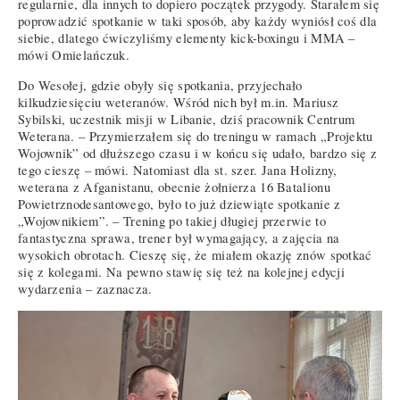
regularnie, dla innych to dopiero początek przygody. Starałem się
poprowadzić spotkanie w taki sposób, aby każdy wyniósł coś dla
siebie, dlatego ćwiczyliśmy elementy kick-boxingu i MMA –
mówi Omielańczuk.
Do Wesołej, gdzie obyły się spotkania, przyjechało
kilkudziesięciu weteranów. Wśród nich był m.in. Mariusz
Sybilski, uczestnik misji w Libanie, dziś pracownik Centrum
Weterana. – Przymierzałem się do treningu w ramach „Projektu
Wojownik” od dłuższego czasu i w końcu się udało, bardzo się z
tego cieszę – mówi. Natomiast dla st. szer. Jana Holizny,
weterana z Afganistanu, obecnie żołnierza 16 Batalionu
Powietrznodesantowego, było to już dziewiąte spotkanie z
„Wojownikiem”. – Trening po takiej długiej przerwie to
fantastyczna sprawa, trener był wymagający, a zajęcia na
wysokich obrotach. Cieszę się, że miałem okazję znów spotkać
się z kolegami. Na pewno stawię się też na kolejnej edycji
wydarzenia – zaznacza.