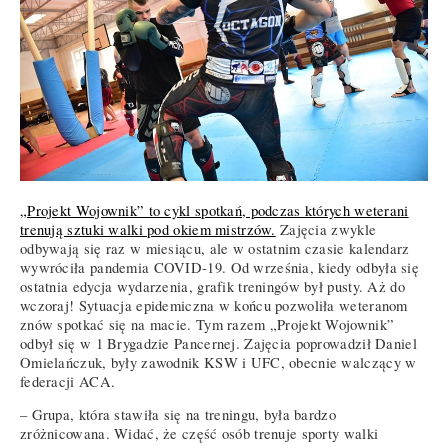
„Projekt Wojownik” to cykl spotkań, podczas których weterani
trenują sztuki walki pod okiem mistrzów.
Zajęcia zwykle
odbywają się raz w miesiącu, ale w ostatnim czasie kalendarz
wywróciła pandemia COVID-19. Od września, kiedy odbyła się
ostatnia edycja wydarzenia, grafik treningów był pusty. Aż do
wczoraj! Sytuacja epidemiczna w końcu pozwoliła weteranom
znów spotkać się na macie. Tym razem „Projekt Wojownik”
odbył się w 1 Brygadzie Pancernej. Zajęcia poprowadził Daniel
Omielańczuk, były zawodnik KSW i UFC, obecnie walczący w
federacji ACA.
– Grupa, która stawiła się na treningu, była bardzo
zróżnicowana. Widać, że część osób trenuje sporty walki