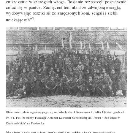
zniszczenie w szeregach wroga. Rosjanie rozpoczęli pospiesznie
cofać się w panice. Zachęceni tem ułani ze zdwojoną energją,
wydobywając resztki sił ze zmęczonych koni, ścigali i siekli
1
uciekających”
.
Oficerowie i ułani organizującego się we Włocławku 4 Szwadronu 4 Pułku Ułanów, grudzień
1918 r. Fot. ze strony Fundacji „Oddział Kawalerii Ochotniczej im. Pułku 4-ego Ułanów
Zaniemeńskich” na Facebooku.
Nagłym atakiem ułani wzbudzili w oddziałach przeciwnika