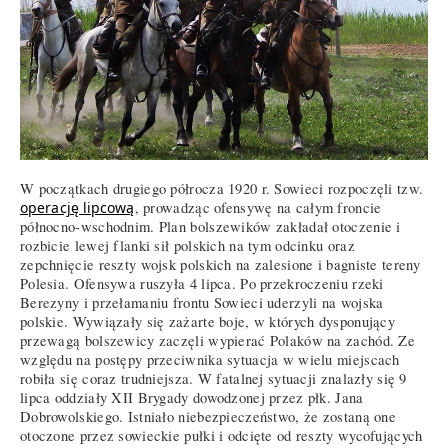
W początkach drugiego półrocza 1920 r. Sowieci rozpoczęli tzw.
operację lipcową
, prowadząc ofensywę na całym froncie
północno-wschodnim. Plan bolszewików zakładał otoczenie i
rozbicie lewej flanki sił polskich na tym odcinku oraz
zepchnięcie reszty wojsk polskich na zalesione i bagniste tereny
Polesia. Ofensywa ruszyła 4 lipca. Po przekroczeniu rzeki
Berezyny i przełamaniu frontu Sowieci uderzyli na wojska
polskie. Wywiązały się zażarte boje, w których dysponujący
przewagą bolszewicy zaczęli wypierać Polaków na zachód. Ze
względu na postępy przeciwnika sytuacja w wielu miejscach
robiła się coraz trudniejsza. W fatalnej sytuacji znalazły się 9
lipca oddziały XII Brygady dowodzonej przez płk. Jana
Dobrowolskiego. Istniało niebezpieczeństwo, że zostaną one
otoczone przez sowieckie pułki i odcięte od reszty wycofujących