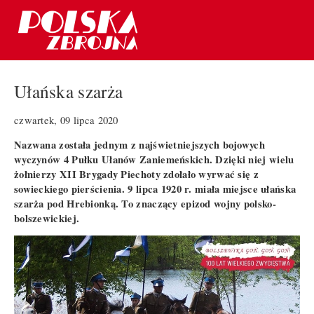
Ułańska szarża
czwartek, 09 lipca 2020
Nazwana została jednym z najświetniejszych bojowych
wyczynów 4 Pułku Ułanów Zaniemeńskich. Dzięki niej wielu
żołnierzy XII Brygady Piechoty zdołało wyrwać się z
sowieckiego pierścienia. 9 lipca 1920 r. miała miejsce ułańska
szarża pod Hrebionką. To znaczący epizod wojny polsko-
bolszewickiej.