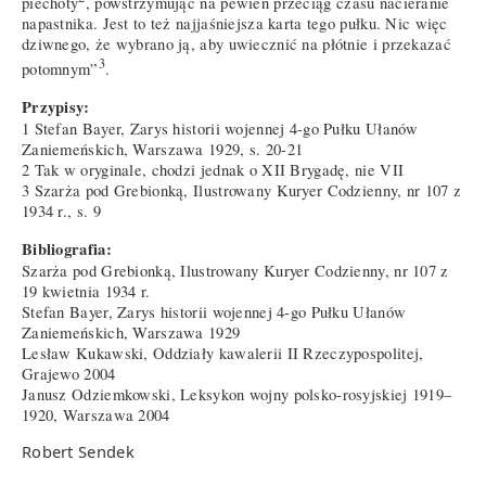
piechoty
, powstrzymując na pewien przeciąg czasu nacieranie
napastnika. Jest to też najjaśniejsza karta tego pułku. Nic więc
dziwnego, że wybrano ją, aby uwiecznić na płótnie i przekazać
3
potomnym”
.
Przypisy:
1 Stefan Bayer, Zarys historii wojennej 4-go Pułku Ułanów
Zaniemeńskich, Warszawa 1929, s. 20-21
2 Tak w oryginale, chodzi jednak o XII Brygadę, nie VII
3 Szarża pod Grebionką, Ilustrowany Kuryer Codzienny, nr 107 z
1934 r., s. 9
Bibliografia:
Szarża pod Grebionką, Ilustrowany Kuryer Codzienny, nr 107 z
19 kwietnia 1934 r.
Stefan Bayer, Zarys historii wojennej 4-go Pułku Ułanów
Zaniemeńskich, Warszawa 1929
Lesław Kukawski, Oddziały kawalerii II Rzeczypospolitej,
Grajewo 2004
Janusz Odziemkowski, Leksykon wojny polsko-rosyjskiej 1919–
1920, Warszawa 2004
Robert Sendek