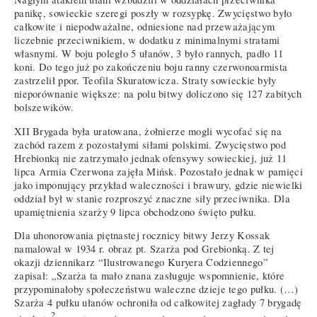
panikę, sowieckie szeregi poszły w rozsypkę. Zwycięstwo było
całkowite i niepodważalne, odniesione nad przeważającym
liczebnie przeciwnikiem, w dodatku z minimalnymi stratami
własnymi. W boju poległo 5 ułanów, 3 było rannych, padło 11
koni. Do tego już po zakończeniu boju ranny czerwonoarmista
zastrzelił ppor. Teofila Skuratowicza. Straty sowieckie były
nieporównanie większe: na polu bitwy doliczono się 127 zabitych
bolszewików.
XII Brygada była uratowana, żołnierze mogli wycofać się na
zachód razem z pozostałymi siłami polskimi. Zwycięstwo pod
Hrebionką nie zatrzymało jednak ofensywy sowieckiej, już 11
lipca Armia Czerwona zajęła Mińsk. Pozostało jednak w pamięci
jako imponujący przykład waleczności i brawury, gdzie niewielki
oddział był w stanie rozproszyć znaczne siły przeciwnika. Dla
upamiętnienia szarży 9 lipca obchodzono święto pułku.
Dla uhonorowania piętnastej rocznicy bitwy Jerzy Kossak
namalował w 1934 r. obraz pt. Szarża pod Grebionką. Z tej
okazji dziennikarz “Ilustrowanego Kuryera Codziennego”
zapisał: „Szarża ta mało znana zasługuje wspomnienie, które
przypominałoby społeczeństwu waleczne dzieje tego pułku. (…)
Szarża 4 pułku ułanów ochroniła od całkowitej zagłady 7 brygadę
2