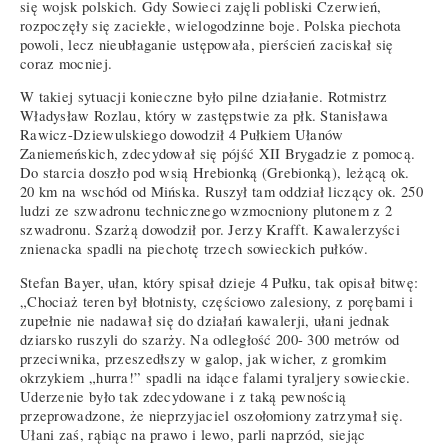
się wojsk polskich. Gdy Sowieci zajęli pobliski Czerwień,
rozpoczęły się zaciekłe, wielogodzinne boje. Polska piechota
powoli, lecz nieubłaganie ustępowała, pierścień zaciskał się
coraz mocniej.
W takiej sytuacji konieczne było pilne działanie. Rotmistrz
Władysław Rozlau, który w zastępstwie za płk. Stanisława
Rawicz-Dziewulskiego dowodził 4 Pułkiem Ułanów
Zaniemeńskich, zdecydował się pójść XII Brygadzie z pomocą.
Do starcia doszło pod wsią Hrebionką (Grebionką), leżącą ok.
20 km na wschód od Mińska. Ruszył tam oddział liczący ok. 250
ludzi ze szwadronu technicznego wzmocniony plutonem z 2
szwadronu. Szarżą dowodził por. Jerzy Krafft. Kawalerzyści
znienacka spadli na piechotę trzech sowieckich pułków.
Stefan Bayer, ułan, który spisał dzieje 4 Pułku, tak opisał bitwę:
„Chociaż teren był błotnisty, częściowo zalesiony, z porębami i
zupełnie nie nadawał się do działań kawalerji, ułani jednak
dziarsko ruszyli do szarży. Na odległość 200- 300 metrów od
przeciwnika, przeszedłszy w galop, jak wicher, z gromkim
okrzykiem „hurra!” spadli na idące falami tyraljery sowieckie.
Uderzenie było tak zdecydowane i z taką pewnością
przeprowadzone, że nieprzyjaciel oszołomiony zatrzymał się.
Ułani zaś, rąbiąc na prawo i lewo, parli naprzód, siejąc