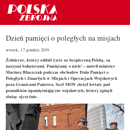
Dzień pamięci o poległych na misjach
wtorek, 17 grudnia 2019
Żołnierze, którzy oddali życie za bezpieczną Polskę, są
naszymi bohaterami. Pamiętamy o nich! – mówił minister
Mariusz Błaszczak podczas obchodów Dnia Pamięci o
Poległych i Zmarłych w Misjach i Operacjach Wojskowych
poza Granicami Państwa. Szef MON złożył kwiaty pod
pomnikiem upamiętniającym wojskowych, którzy zginęli
służąc ojczyźnie.