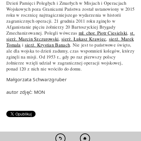
Dzień Pamięci Poległych i Zmarłych w Misjach i Operacjach
Wojskowych poza Granicami Państwa został ustanowiony w 2015
roku w rocznicę najtragiczniejszego wydarzenia w historii
zagranicznych operacji. 21 grudnia 2011 roku zginęło w
Afganistanie pięciu żołnierzy 20 Bartoszyckiej Brygady
Zmechanizowanej. Polegli wówczas
mł. chor. Piotr Ciesielski
,
st.
sierż. Marcin Szczurowski
,
sierż. Łukasz Krawiec
,
sierż. Marek
Tomala
i
sierż. Krystian Banach
. Nie jest to państwowe święto,
ale dla wojska to dzień zadumy, czas wspomnień kolegów, którzy
zginęli na misji. Od 1953 r., gdy po raz pierwszy polscy
żołnierze wzięli udział w zagranicznej operacji wojskowej,
ponad 120 z nich nie wróciło do domu.
Małgorzata Schwarzgruber
autor zdjęć: MON