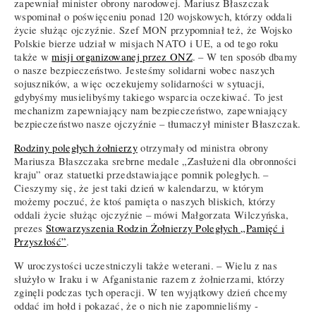
zapewniał minister obrony narodowej. Mariusz Błaszczak
wspominał o poświęceniu ponad 120 wojskowych, którzy oddali
życie służąc ojczyźnie. Szef MON przypomniał też, że Wojsko
Polskie bierze udział w misjach NATO i UE, a od tego roku
także w
misji organizowanej przez ONZ
. – W ten sposób dbamy
o nasze bezpieczeństwo. Jesteśmy solidarni wobec naszych
sojuszników, a więc oczekujemy solidarności w sytuacji,
gdybyśmy musielibyśmy takiego wsparcia oczekiwać. To jest
mechanizm zapewniający nam bezpieczeństwo, zapewniający
bezpieczeństwo nasze ojczyźnie – tłumaczył minister Błaszczak.
Rodziny poległych żołnierzy
otrzymały od ministra obrony
Mariusza Błaszczaka srebrne medale „Zasłużeni dla obronności
kraju” oraz statuetki przedstawiające pomnik poległych. –
Cieszymy się, że jest taki dzień w kalendarzu, w którym
możemy poczuć, że ktoś pamięta o naszych bliskich, którzy
oddali życie służąc ojczyźnie – mówi Małgorzata Wilczyńska,
prezes
Stowarzyszenia Rodzin Żołnierzy Poległych „Pamięć i
Przyszłość”
.
W uroczystości uczestniczyli także weterani. – Wielu z nas
służyło w Iraku i w Afganistanie razem z żołnierzami, którzy
zginęli podczas tych operacji. W ten wyjątkowy dzień chcemy
oddać im hołd i pokazać, że o nich nie zapomnieliśmy -