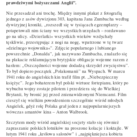
prawdziwymi bożyszczami Anglii”.
Nie przesadzał ani trochę. Między innymi plakat z fotografią
jednego z asów dywizjonu 303, kapitana Jana Zumbacha według
dywizyjnej kroniki, „rozszedł się w tysiącach egzemplarzy –
potapetowali nim ściany we wszystkich urzędach – rozdawano
go na ulicy. »Dzierlatki« wszystkich wieków wzdychały
tęskliwie, przestępując z nogi na nogę, wpatrzone w tę twarz
»dzielnego wojownika«”. Zdjęcie popularnego i lubianego
powszechnie „Donalda”, jak nazywano Zumbacha, znalazło się
na plakacie reklamującym brytyjskie obligacje wojenne razem z
hasłem: „Oszczędności wojenne dodadzą skrzydeł zwycięstwu”.
To był dopiero początek „Polakomanii” na Wyspach. W marcu
1941 roku do angielskich kin trafił film pt. „Niebezpieczny
księżyc”. Jego bohaterem był polski wirtuoz fortepianu, który po
wybuchu wojny zostaje pilotem i przedziera się do Wielkiej
Brytanii, by bronić jej przed znienawidzonymi Niemcami. Film
cieszył się wielkim powodzeniem szczególnie wśród młodych
Angielek, gdyż rolę Polaka grał jeden z najpopularniejszych
wówczas amantów kina – Anton Walbrook.
Szczytem mody wśród angielskiej socjety stało się również
zapraszanie polskich lotników na proszone kolacje i koktajle. W
lutym 1941 roku „królowa salonów” i „najpiękniejsza kobieta