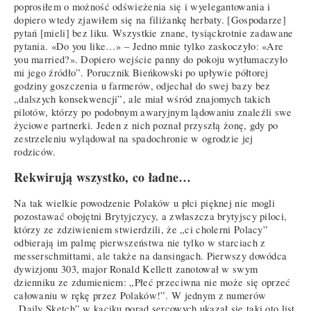
poprosiłem o możność odświeżenia się i wyelegantowania i
dopiero wtedy zjawiłem się na filiżankę herbaty. [Gospodarze]
pytań [mieli] bez liku. Wszystkie znane, tysiąckrotnie zadawane
pytania. «Do you like…» – Jedno mnie tylko zaskoczyło: «Are
you married?». Dopiero wejście panny do pokoju wytłumaczyło
mi jego źródło”. Porucznik Bieńkowski po upływie półtorej
godziny goszczenia u farmerów, odjechał do swej bazy bez
„dalszych konsekwencji”, ale miał wśród znajomych takich
pilotów, którzy po podobnym awaryjnym lądowaniu znaleźli swe
życiowe partnerki. Jeden z nich poznał przyszłą żonę, gdy po
zestrzeleniu wylądował na spadochronie w ogrodzie jej
rodziców.
Rekwirują wszystko, co ładne…
Na tak wielkie powodzenie Polaków u płci pięknej nie mogli
pozostawać obojętni Brytyjczycy, a zwłaszcza brytyjscy piloci,
którzy ze zdziwieniem stwierdzili, że „ci cholerni Polacy”
odbierają im palmę pierwszeństwa nie tylko w starciach z
messerschmittami, ale także na dansingach. Pierwszy dowódca
dywizjonu 303, major Ronald Kellett zanotował w swym
dzienniku ze zdumieniem: „Płeć przeciwna nie może się oprzeć
całowaniu w rękę przez Polaków!”. W jednym z numerów
„Daily Sketch” w kąciku porad sercowych ukazał się taki oto list