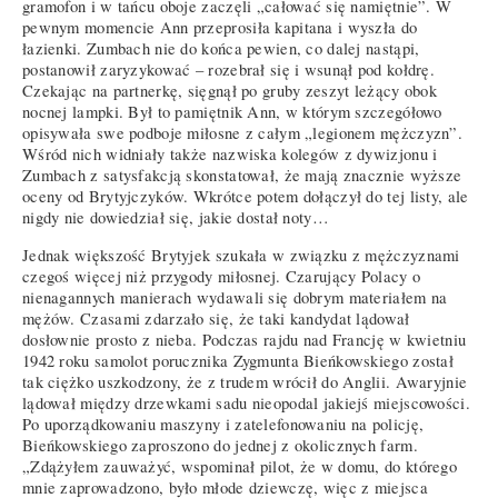
gramofon i w tańcu oboje zaczęli „całować się namiętnie”. W
pewnym momencie Ann przeprosiła kapitana i wyszła do
łazienki. Zumbach nie do końca pewien, co dalej nastąpi,
postanowił zaryzykować – rozebrał się i wsunął pod kołdrę.
Czekając na partnerkę, sięgnął po gruby zeszyt leżący obok
nocnej lampki. Był to pamiętnik Ann, w którym szczegółowo
opisywała swe podboje miłosne z całym „legionem mężczyzn”.
Wśród nich widniały także nazwiska kolegów z dywizjonu i
Zumbach z satysfakcją skonstatował, że mają znacznie wyższe
oceny od Brytyjczyków. Wkrótce potem dołączył do tej listy, ale
nigdy nie dowiedział się, jakie dostał noty…
Jednak większość Brytyjek szukała w związku z mężczyznami
czegoś więcej niż przygody miłosnej. Czarujący Polacy o
nienagannych manierach wydawali się dobrym materiałem na
mężów. Czasami zdarzało się, że taki kandydat lądował
dosłownie prosto z nieba. Podczas rajdu nad Francję w kwietniu
1942 roku samolot porucznika Zygmunta Bieńkowskiego został
tak ciężko uszkodzony, że z trudem wrócił do Anglii. Awaryjnie
lądował między drzewkami sadu nieopodal jakiejś miejscowości.
Po uporządkowaniu maszyny i zatelefonowaniu na policję,
Bieńkowskiego zaproszono do jednej z okolicznych farm.
„Zdążyłem zauważyć, wspominał pilot, że w domu, do którego
mnie zaprowadzono, było młode dziewczę, więc z miejsca