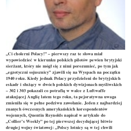
„Ci cholerni Polacy!” – pierwszy raz te słowa miał
wypowiedzieć w kierunku polskich pilotów pewien brytyjski
sierżant, który nie mógł się z nimi porozumieć, po tym jak
„egzotyczni sojusznicy” zjawili się na Wyspach na początku
1940 roku. Kiedy jednak Polacy przydzieleni do brytyjskich
eskadr i służący w dwóch polskich dywizjonach myśliwskich
– 302 i 303 pokazali co potrafią w walce z Luftwaffe
atakującej Anglię latem tego roku, ta pejoratywna uwaga
zmieniła się w pełne podziwu zawołanie. Jeden z najbardziej
znanych ówczesnych amerykańskich korespondentów
wojennych, Quentin Reynolds napisał w artykule do
„Collier’s Weekly” po tej pierwszej decydującej bitwie
drugiej wojny światowej: „Polscy lotnicy są w tej chwili