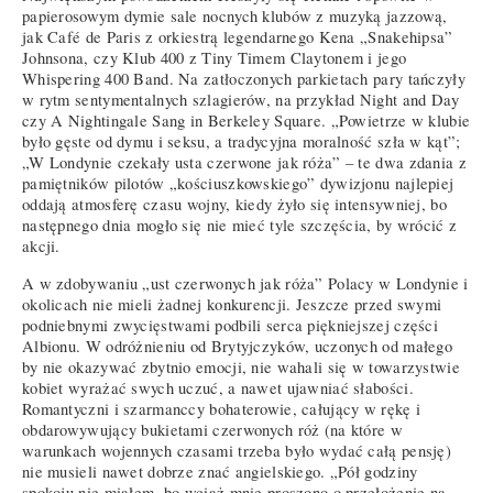
papierosowym dymie sale nocnych klubów z muzyką jazzową,
jak Café de Paris z orkiestrą legendarnego Kena „Snakehipsa”
Johnsona, czy Klub 400 z Tiny Timem Claytonem i jego
Whispering 400 Band. Na zatłoczonych parkietach pary tańczyły
w rytm sentymentalnych szlagierów, na przykład Night and Day
czy A Nightingale Sang in Berkeley Square. „Powietrze w klubie
było gęste od dymu i seksu, a tradycyjna moralność szła w kąt”;
„W Londynie czekały usta czerwone jak róża” – te dwa zdania z
pamiętników pilotów „kościuszkowskiego” dywizjonu najlepiej
oddają atmosferę czasu wojny, kiedy żyło się intensywniej, bo
następnego dnia mogło się nie mieć tyle szczęścia, by wrócić z
akcji.
A w zdobywaniu „ust czerwonych jak róża” Polacy w Londynie i
okolicach nie mieli żadnej konkurencji. Jeszcze przed swymi
podniebnymi zwycięstwami podbili serca piękniejszej części
Albionu. W odróżnieniu od Brytyjczyków, uczonych od małego
by nie okazywać zbytnio emocji, nie wahali się w towarzystwie
kobiet wyrażać swych uczuć, a nawet ujawniać słabości.
Romantyczni i szarmanccy bohaterowie, całujący w rękę i
obdarowywujący bukietami czerwonych róż (na które w
warunkach wojennych czasami trzeba było wydać całą pensję)
nie musieli nawet dobrze znać angielskiego. „Pół godziny
spokoju nie miałem, bo wciąż mnie proszono o przełożenie na