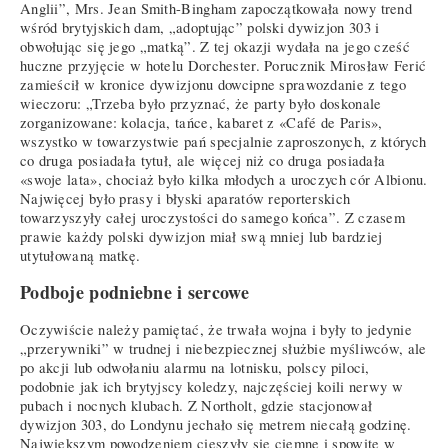
Anglii”, Mrs. Jean Smith-Bingham zapoczątkowała nowy trend
wśród brytyjskich dam, „adoptując” polski dywizjon 303 i
obwołując się jego „matką”. Z tej okazji wydała na jego cześć
huczne przyjęcie w hotelu Dorchester. Porucznik Mirosław Ferić
zamieścił w kronice dywizjonu dowcipne sprawozdanie z tego
wieczoru: „Trzeba było przyznać, że party było doskonale
zorganizowane: kolacja, tańce, kabaret z «Café de Paris»,
wszystko w towarzystwie pań specjalnie zaproszonych, z których
co druga posiadała tytuł, ale więcej niż co druga posiadała
«swoje lata», chociaż było kilka młodych a uroczych cór Albionu.
Najwięcej było prasy i błyski aparatów reporterskich
towarzyszyły całej uroczystości do samego końca”. Z czasem
prawie każdy polski dywizjon miał swą mniej lub bardziej
utytułowaną matkę.
Podboje podniebne i sercowe
Oczywiście należy pamiętać, że trwała wojna i były to jedynie
„przerywniki” w trudnej i niebezpiecznej służbie myśliwców, ale
po akcji lub odwołaniu alarmu na lotnisku, polscy piloci,
podobnie jak ich brytyjscy koledzy, najczęściej koili nerwy w
pubach i nocnych klubach. Z Northolt, gdzie stacjonował
dywizjon 303, do Londynu jechało się metrem niecałą godzinę.
Największym powodzeniem cieszyły się ciemne i spowite w