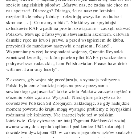
sześciu angielskich pilotów: „Martwi nas, że żadna nie chce na
nas spojrzeć. Dlaczego? Dlatego, że na naszym lotnisku
rozplenili się polscy lotnicy i rekwirują wszystko, co ładne i
skromne […]. Co mamy robić?”. Niektórzy co sprytniejsi
członkowie RAF wpadli na proste rozwiązanie – zaczęli udawać
Polaków. Mówiąc z fałszywym słowiańskim akcentem, całowali
damskie ręce na lewo i prawo, a przed wstąpieniem do klubu,
przypinali do mundurów naszywki z napisem „Poland”.
Wspomniany wyżej korespondent wojenny, Quentin Reynolds
zanotował kwestię, na którą pewien pilot RAF z powodzeniem
podrywał swe rodaczki: „I am Polish aviator. Please have drink
with me. I am very lonely”.
Z czasem, gdy wojna się przedłużała, a sytuacja polityczna
Polski była coraz bardziej niejasna przez poczynania
sowieckiego „sojusznika” także wielu Polaków zaczęło myśleć o
ułożeniu sobie życia na Wyspach. Niechętnie patrzyło na to
dowództwo Polskich Sił Zbrojnych, zakładając, że gdy nadejdzie
moment powrotu do kraju, mogą wystąpić problemy z brytyjskimi
rodzinami ich żołnierzy. Nie inaczej było też w polskim
lotnictwie. Gdy cytowany już tutaj Zygmunt Bieńkowski został
awansowany do stopnia kapitana i pod koniec 1942 roku objął
dowództwo dywizjonu 303, w zakresie jego obowiązków znalazło