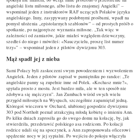
angielski listu miłosnego, albo listu do znajomej Angielki” –
wspominał jeden z instruktorów RAF uczących Polaków języka
angielskiego. Inny, zasypywany podobnymi prośbami, wpadł na
pomysł ułożenia „epistolarnych szablonów” – od prostych próśb o
spotkanie, po najgorętsze wyznania miłosne. „Tak więc w
zależności od zamiarów, jakie miałeś względem dziewczyny,
szedłeś do niego i mówiłeś: «Nauczycielu, proszę list numer
trzy»” – wspominał jeden z pilotów dywizjonu 303.
Mąż spadł jej z nieba
Sami Polacy byli zaskoczeni swym powodzeniem i wyzwoleniem
Angielek. Jeden z pilotów zapisał w pamiętniku po randce: „Te
angielskie panny są zupełnie inne od Polek. «Kochasz mnie?»,
spytała prosto z mostu. Jest bardzo miła, ale w ten sposób nie
zdobywa się mężczyzn”. Jan Zumbach wśród swych wielu
przygód miłosnych na Wyspach, szczególnie zapamiętał jedną.
Któregoś wieczoru w Orchard, ulubionej gospodzie dywizjonu
303 pod Northolt poznał atrakcyjną młodą kobietę o imieniu Ann.
Po kilku dniach zaprosiła go do swego domu na kolację, by, jak
stwierdziła, przedstawić polskiego asa rodzicom. Po kolacji
rodzice udali się na spoczynek, a Ann zaproponowała oficerowi
spędzenie nocy w jej sypialni. Po wejściu do pokoju włączyła