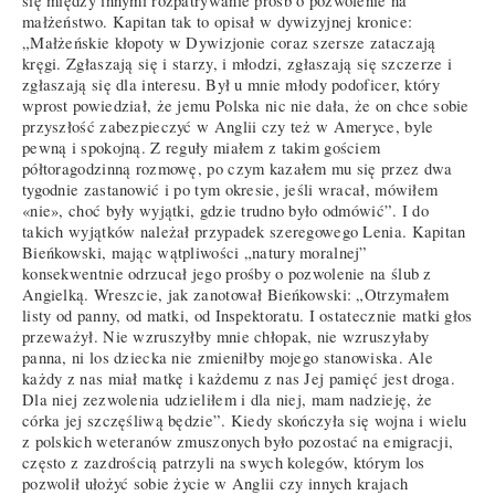
się między innymi rozpatrywanie próśb o pozwolenie na
małżeństwo. Kapitan tak to opisał w dywizyjnej kronice:
„Małżeńskie kłopoty w Dywizjonie coraz szersze zataczają
kręgi. Zgłaszają się i starzy, i młodzi, zgłaszają się szczerze i
zgłaszają się dla interesu. Był u mnie młody podoficer, który
wprost powiedział, że jemu Polska nic nie dała, że on chce sobie
przyszłość zabezpieczyć w Anglii czy też w Ameryce, byle
pewną i spokojną. Z reguły miałem z takim gościem
półtoragodzinną rozmowę, po czym kazałem mu się przez dwa
tygodnie zastanowić i po tym okresie, jeśli wracał, mówiłem
«nie», choć były wyjątki, gdzie trudno było odmówić”. I do
takich wyjątków należał przypadek szeregowego Lenia. Kapitan
Bieńkowski, mając wątpliwości „natury moralnej”
konsekwentnie odrzucał jego prośby o pozwolenie na ślub z
Angielką. Wreszcie, jak zanotował Bieńkowski: „Otrzymałem
listy od panny, od matki, od Inspektoratu. I ostatecznie matki głos
przeważył. Nie wzruszyłby mnie chłopak, nie wzruszyłaby
panna, ni los dziecka nie zmieniłby mojego stanowiska. Ale
każdy z nas miał matkę i każdemu z nas Jej pamięć jest droga.
Dla niej zezwolenia udzieliłem i dla niej, mam nadzieję, że
córka jej szczęśliwą będzie”. Kiedy skończyła się wojna i wielu
z polskich weteranów zmuszonych było pozostać na emigracji,
często z zazdrością patrzyli na swych kolegów, którym los
pozwolił ułożyć sobie życie w Anglii czy innych krajach