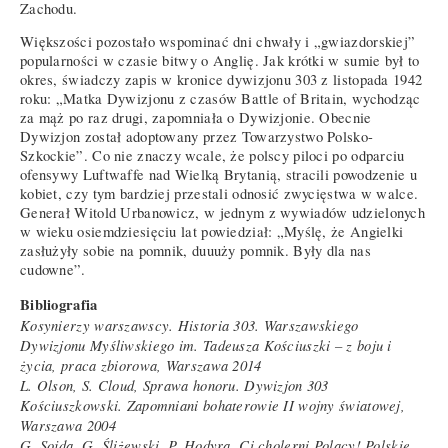
Zachodu.
Większości pozostało wspominać dni chwały i „gwiazdorskiej”
popularności w czasie bitwy o Anglię. Jak krótki w sumie był to
okres, świadczy zapis w kronice dywizjonu 303 z listopada 1942
roku: „Matka Dywizjonu z czasów Battle of Britain, wychodząc
za mąż po raz drugi, zapomniała o Dywizjonie. Obecnie
Dywizjon został adoptowany przez Towarzystwo Polsko-
Szkockie”. Co nie znaczy wcale, że polscy piloci po odparciu
ofensywy Luftwaffe nad Wielką Brytanią, stracili powodzenie u
kobiet, czy tym bardziej przestali odnosić zwycięstwa w walce.
Generał Witold Urbanowicz, w jednym z wywiadów udzielonych
w wieku osiemdziesięciu lat powiedział: „Myślę, że Angielki
zasłużyły sobie na pomnik, duuuży pomnik. Były dla nas
cudowne”.
Bibliografia
Kosynierzy warszawscy. Historia 303. Warszawskiego
Dywizjonu Myśliwskiego im. Tadeusza Kościuszki – z boju i
życia, praca zbiorowa, Warszawa 2014
L. Olson, S. Cloud, Sprawa honoru. Dywizjon 303
Kościuszkowski. Zapomniani bohaterowie II wojny światowej,
Warszawa 2004
G. Sojda, G. Śliżewski, P. Hodyra, Ci cholerni Polacy! Polskie