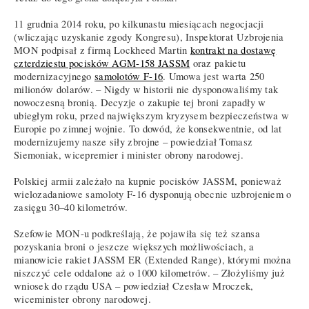
11 grudnia 2014 roku, po kilkunastu miesiącach negocjacji
(wliczając uzyskanie zgody Kongresu), Inspektorat Uzbrojenia
MON podpisał z firmą Lockheed Martin
kontrakt na dostawę
czterdziestu pocisków AGM-158 JASSM
oraz pakietu
modernizacyjnego
samolotów F-16
. Umowa jest warta 250
milionów dolarów. – Nigdy w historii nie dysponowaliśmy tak
nowoczesną bronią. Decyzje o zakupie tej broni zapadły w
ubiegłym roku, przed największym kryzysem bezpieczeństwa w
Europie po zimnej wojnie. To dowód, że konsekwentnie, od lat
modernizujemy nasze siły zbrojne – powiedział Tomasz
Siemoniak, wicepremier i minister obrony narodowej.
Polskiej armii zależało na kupnie pocisków JASSM, ponieważ
wielozadaniowe samoloty F-16 dysponują obecnie uzbrojeniem o
zasięgu 30–40 kilometrów.
Szefowie MON-u podkreślają, że pojawiła się też szansa
pozyskania broni o jeszcze większych możliwościach, a
mianowicie rakiet JASSM ER (Extended Range), którymi można
niszczyć cele oddalone aż o 1000 kilometrów. – Złożyliśmy już
wniosek do rządu USA – powiedział Czesław Mroczek,
wiceminister obrony narodowej.