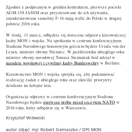
Zgodnie z podpisanym w grudniu kontraktem, pierwsze pociski
AGM-158 JASSM oraz przystosowane do ich używania,
zmodernizowane samoloty F-16 mają trafić do Polski w drugiej
połowie 2016 roku.
W środę, 11 marca, odbędzie się doroczna odprawa kierowniczej
kadry MON i wojska. Na spotkaniu w centrum konferencyjnym
Stadionu Narodowego honorowym gościem będzie Ursula von der
Leyen, minister obrony Niemiec. W październiku ubiegłego roku
minister obrony narodowej Tomasz Siemoniak brał udział w
naradzie wojskowej i cywilnej kadry Bundeswehry
w Berlinie.
Kierownictwo MON i wojska spotyka się, aby podsumować
realizację zadań z ubiegłego roku oraz określić priorytety
działania na kolejne lata.
Organizacja odprawy w centrum konferencyjnym Stadionu
Narodowego będzie
pierwszą próbą przed szczytem NATO
w
2016 roku, który odbędzie się w Warszawie.
Krzysztof Wilewski
autor zdjęć: mjr Robert Siemaszko / DPI MON