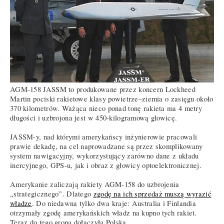
AGM-158 JASSM to produkowane przez koncern Lockheed
Martin pociski rakietowe klasy powietrze–ziemia o zasięgu około
370 kilometrów. Ważąca nieco ponad tonę rakieta ma 4 metry
długości i uzbrojona jest w 450-kilogramową głowicę.
JASSM-y, nad którymi amerykańscy inżynierowie pracowali
prawie dekadę, na cel naprowadzane są przez skomplikowany
system nawigacyjny, wykorzystujący zarówno dane z układu
inercyjnego, GPS-u, jak i obraz z głowicy optoelektronicznej.
Amerykanie zaliczają rakiety AGM-158 do uzbrojenia
„strategicznego”. Dlatego
zgodę na ich sprzedaż muszą wyrazić
władze
. Do niedawna tylko dwa kraje: Australia i Finlandia
otrzymały zgodę amerykańskich władz na kupno tych rakiet.
Teraz do tego grona dołączyła Polska.