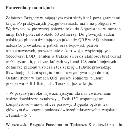
Pancerniacy na misjach
Żołnierze Brygady w mijającym roku służyli też poza granicami
kraju. Po praktycznych przygotowaniach, m.in. na poligonie w
Wędrzynie, w pierwszej połowie roku do Afganistanu w ramach
misji ISAF poleciało około 50 żołnierzy. Do głównych zadań
polskiego plutonu działającego jako siły QRF w Afganistanie
należało: prowadzenie patroli oraz bojowych patroli
rozpoznawczych, prowadzenie eskort wojsk wspierających
(Recovery, EOD). Pluton w trakcie swej działalności brał udział
w 60 dyżurach, podczas których wykonał 128 zadań bojowych.
Żołnierze plutonu wspierali też sekcję OPBMR prowadząc
likwidację skażeń sprzętu i mienia wycofywanego do kraju.
Ostatni dyżur w ramach QRF polscy żołnierze plutonu
przeprowadzili 1 listopada. Teraz są już w kraju.
– W przyszłym roku najważniejszymi dla nas ćwiczeniami
będzie dowódzczo-sztabowy ,, Dzik-15’’ wspomagany
komputerowo – mówi oficer prasowy. Brygada będzie też
głównym ćwiczącym podczas ćwiczeń taktycznych z wojskami
,,Tumak -15’’.
Warszawska Brygada Pancerna im. Tadeusza Kościuszki została