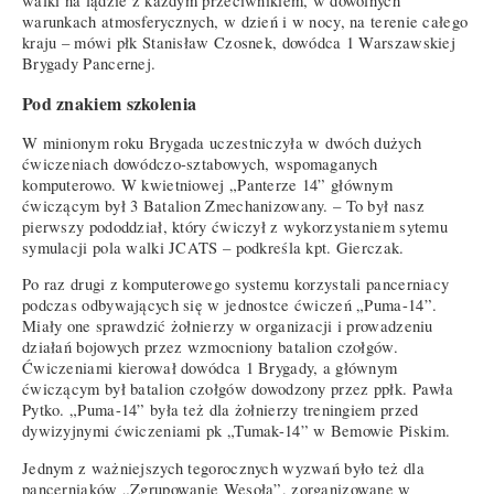
walki na lądzie z każdym przeciwnikiem, w dowolnych
warunkach atmosferycznych, w dzień i w nocy, na terenie całego
kraju – mówi płk Stanisław Czosnek, dowódca 1 Warszawskiej
Brygady Pancernej.
Pod znakiem szkolenia
W minionym roku Brygada uczestniczyła w dwóch dużych
ćwiczeniach dowódczo-sztabowych, wspomaganych
komputerowo. W kwietniowej „Panterze 14” głównym
ćwiczącym był 3 Batalion Zmechanizowany. – To był nasz
pierwszy pododdział, który ćwiczył z wykorzystaniem sytemu
symulacji pola walki JCATS – podkreśla kpt. Gierczak.
Po raz drugi z komputerowego systemu korzystali pancerniacy
podczas odbywających się w jednostce ćwiczeń „Puma-14”.
Miały one sprawdzić żołnierzy w organizacji i prowadzeniu
działań bojowych przez wzmocniony batalion czołgów.
Ćwiczeniami kierował dowódca 1 Brygady, a głównym
ćwiczącym był batalion czołgów dowodzony przez ppłk. Pawła
Pytko. „Puma-14” była też dla żołnierzy treningiem przed
dywizyjnymi ćwiczeniami pk „Tumak-14” w Bemowie Piskim.
Jednym z ważniejszych tegorocznych wyzwań było też dla
pancerniaków „Zgrupowanie Wesoła”, zorganizowane w