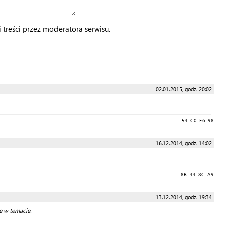
treści przez moderatora serwisu.
02.01.2015, godz. 20:02
54-C0-F6-98
16.12.2014, godz. 14:02
8B-44-8C-A9
13.12.2014, godz. 19:34
le w temacie.