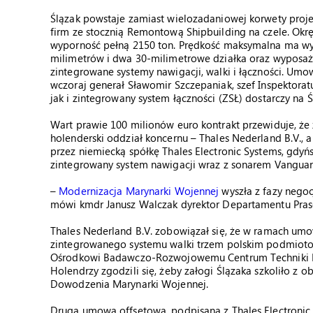
Ślązak powstaje zamiast wielozadaniowej korwety proj
firm ze stocznią Remontową Shipbuilding na czele. Okr
wyporność pełną 2150 ton. Prędkość maksymalna ma wyn
milimetrów i dwa 30-milimetrowe działka oraz wyposażo
zintegrowane systemy nawigacji, walki i łączności. U
wczoraj generał Sławomir Szczepaniak, szef Inspektor
jak i zintegrowany system łączności (ZSŁ) dostarczy na
Wart prawie 100 milionów euro kontrakt przewiduje, 
holenderski oddział koncernu – Thales Nederland B.V.,
przez niemiecką spółkę Thales Electronic Systems, gdyńs
zintegrowany system nawigacji wraz z sonarem Vanguar
–
Modernizacja Marynarki Wojennej
wyszła z fazy negocj
mówi kmdr Janusz Walczak dyrektor Departamentu Pr
Thales Nederland B.V. zobowiązał się, że w ramach umo
zintegrowanego systemu walki trzem polskim podmiot
Ośrodkowi Badawczo-Rozwojowemu Centrum Techniki Mor
Holendrzy zgodzili się, żeby załogi Ślązaka szkoliło z
Dowodzenia Marynarki Wojennej.
Druga umowa offsetowa, podpisana z Thales Electronic 