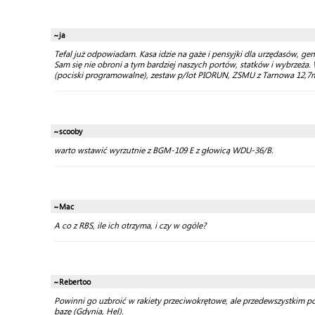
~ja
Tefal już odpowiadam. Kasa idzie na gaże i pensyjki dla urzędasów, ge
Sam się nie obroni a tym bardziej naszych portów, statków i wybrzeża
(pociski programowalne), zestaw p/lot PIORUN, ZSMU z Tarnowa 12,7m
~scooby
warto wstawić wyrzutnie z BGM-109 E z głowicą WDU-36/B.
~Mac
A co z RBS, ile ich otrzyma, i czy w ogóle?
~Rebertoo
Powinni go uzbroić w rakiety przeciwokrętowe, ale przedewszystkim pot
bazę (Gdynia, Hel).