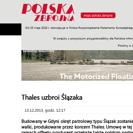
moja polska zbrojna
Od 25 maja 2018 r. obowiązuje w Polsce Rozporządzenie Parlamentu Europejskieg
Armia
Poligon
Sprzęt
Misje
Polityka
Prawo
W związku z powyższym przygotowaliśmy dla Państwa inform
Prosimy o 
Thales uzbroi Ślązaka
13.12.2013, godz. 12:17
Budowany w Gdyni okręt patrolowy typu Ślązak zostanie
walki, produkowane przez koncern Thales. Umowę w tej
ramach offsetu producent przekaże także polskim partn