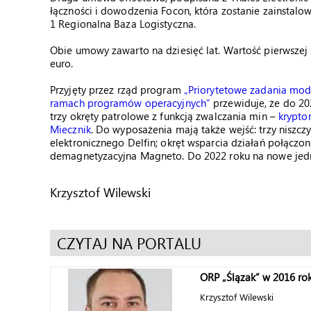
łączności i dowodzenia Focon, która zostanie zainstal
1 Regionalna Baza Logistyczna.
Obie umowy zawarto na dziesięć lat. Wartość pierwszej 
euro.
Przyjęty przez rząd program
„Priorytetowe zadania mode
ramach programów operacyjnych”
przewiduje, że do 2
trzy okręty patrolowe z funkcją zwalczania min –
krypto
Miecznik
. Do wyposażenia mają także wejść: trzy niszcz
elektronicznego Delfin; okręt wsparcia działań połączon
demagnetyzacyjna Magneto. Do 2022 roku na nowe jedn
Krzysztof Wilewski
CZYTAJ NA PORTALU
ORP „Ślązak” w 2016 rok
Krzysztof Wilewski