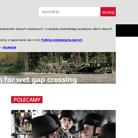
przetwarzaniem danych osobowych i w sprawie swobodnego przepływu takich danych
SH
SKLEP
Jednodniówki
Praca w WIW
simy o zapoznanie się z nimi:
Polityka przetwarzania danych
.
 –
Akceptuję
POLECAMY