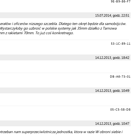
9E-B9-86-F7
15.07.2014, godz. 22:51
nerałów i oficerów nizszego szczebla. Dlatego ten okręt będzie dla samobójców.
. Wystarczyłoby go uzbroić w polskie systemy jak 35mm działko z Tarnowa
m z rakietami 70mm. To już coś konkretnego.
53-1C-89-11
14.12.2013, godz. 18:42
DB-A6-73-01
14.12.2013, godz. 10:49
05-C5-58-D8
14.12.2013, godz. 10:47
rzeban nam superprzeciwlotnicza jednostka, ktora w razie W obroni siebie i