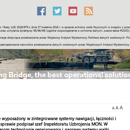
o i Rady (UE) 2016/679 z dnia 27 kwietnia 2016 r. w sprawie ochrony osób fizycznych w związku z 
Świat
Społeczność
Sport
Historia
Galerie
Wideo
ENGLI
oraz uchylenia dyrektywy 95/46/WE (ogólne rozporządzenie o ochronie danych, zwane także RODO).
acje dotyczące przetwarzania przez Wojskowy Instytut Wydawniczy Państwa danych osobowych. Pro
zaakceptowanie warunków przetwarzania danych osobowych przez Wojskowych Instytut Wydawniczy
A
A
A
 wyposażony w zintegrowane systemy nawigacji, łączności i
 sprawie podpisał szef Inspektoratu Uzbrojenia MON. W
erom technologię serwisowania i naprawy systemu walki.