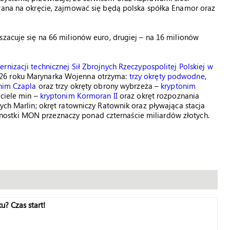
owana na okręcie, zajmować się będą polska spółka Enamor oraz
szacuje się na 66 milionów euro, drugiej – na 16 milionów
rnizacji technicznej Sił Zbrojnych Rzeczypospolitej Polskiej w
026 roku Marynarka Wojenna otrzyma:
trzy okręty podwodne
,
nim Czapla
oraz trzy okręty obrony wybrzeża –
kryptonim
yciele min –
kryptonim Kormoran II
oraz okręt rozpoznania
ych Marlin; okręt ratowniczy Ratownik oraz pływająca stacja
ostki MON przeznaczy ponad czternaście miliardów złotych.
u? Czas start!