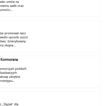
hales umów na
stemu walki oraz
zności...
dzie promował nasz
iedni sposób uczcić
liwic. Emerytowany
ra skupia...
i Kormorana
konsorcjum polskich
o-badawczych
budowę okrętów
rototypu...
 „Ślązak” dla