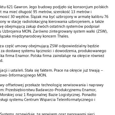
ektu 621 Gawron. Jego budowy podjęło się konsorcjum polskich
ęt ma mieć długość 95 metrów, szerokość 13 metrów i
osić 30 węzłów. Ślązak ma być uzbrojony w armatę kalibru 76
ny w stację radiolokacyjną kierowania uzbrojeniem, a także
mowę obejmującą zakup dwóch ostatnich systemów podpisał
atu Uzbrojenia MON. Zarówno zintegrowany system walki (ZSW),
 Ślązaka międzynarodowy koncern Thales.
że za część umowy obejmującą ZSW odpowiedzialny będzie
 a za dostawę systemu łączności i dowodzenia, produkowanego
ka firma Enamor. Polska firma zainstaluje na okręcie również
d.
acji i ustaleń. Stała się faktem. Prace na okręcie już trwają –
asowo-Informacyjnego MON.
wy offsetowej przekaże technologię serwisowania i naprawy
om: Przedsiębiorstwu Badawczo-Produkcyjnemu Enamor,
skiej oraz 1 Regionalnej Bazie Logistycznej. Ponadto
 obsługi systemu Centrum Wsparcia Teleinformatycznego i
Systems, przewiduje, że serwisem oraz naprawami sieci