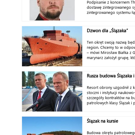
Podpisanie z koncernem T
dostawę zintegrowanego sy
zintegrowanego systemu łąc
Dzwon dla „Ślązaka”
Ten okręt swoją nazwą bę
region. Chcemy to w odpow
– mówi Mirosław Białka z G
marynarz założył grupę, któ
Rusza budowa Ślązaka 
Resort obrony uzgodnił z 
stoczni i instytucji naukow
szczegóły kontraktów na 
patrolowych klasy Ślązak i p
Ślązak na kursie
Budowa okrętu patrolowego