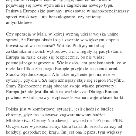
pojawiają się nowe wyzwania i zagrożenia nowego typu.
Państwa Europejskie powinny inwestować w najnowocześniejszy
sprzęt wojskowy – np. bezzałogowce, czy systemy
antyrakietowe.
Czy operacja w Mali, w której wezmą udział wojska unijne
sprawi, że Europa obudzi się i zacznie w większym stopniu
inwestować w obronność? Wątpię. Politycy unijni są
zakładnikami swoich wyborców, a ci z reguły są pacyfistami.
Europa na razie czuje się bezpiecznie, bo nie widać
potencjalnego zagrożenia. Wiele osób, jest przekonanych, że w
razie konfliktu zbrojnego Europie przyjdzie na pomoc armia
Stanów Zjednoczonych. Ale takie myślenie jest naiwne w
sytuacji, gdy dla USA najważniejszy staje się region Pacyfiku.
Stany Zjednoczone mają obecnie swoje własne priorytety i
Europa już nie jest dla nich najważniejsza. Dlatego Europa
powinna wziąć sprawy bezpieczeństwa na swoje własne barki.
Polska jest w komfortowej sytuacji, jeśli chodzi o budżet
obronny, gdyż ma ustawowo zagwarantowany budżet
Ministerstwa Obrony Narodowej – wynosi on 1.95 proc. PKB.
Oczywiście wysokość sumy, która trafia do resortu zależy od
kondycji gospodarczej kraju. Im jest ona lepsza, tym większy