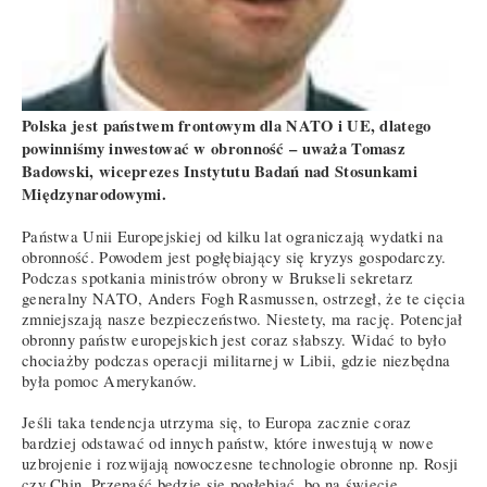
Polska jest państwem frontowym dla NATO i UE, dlatego
powinniśmy inwestować w obronność – uważa Tomasz
Badowski, wiceprezes Instytutu Badań nad Stosunkami
Międzynarodowymi.
Państwa Unii Europejskiej od kilku lat ograniczają wydatki na
obronność. Powodem jest pogłębiający się kryzys gospodarczy.
Podczas spotkania ministrów obrony w Brukseli sekretarz
generalny NATO, Anders Fogh Rasmussen, ostrzegł, że te cięcia
zmniejszają nasze bezpieczeństwo. Niestety, ma rację. Potencjał
obronny państw europejskich jest coraz słabszy. Widać to było
chociażby podczas operacji militarnej w Libii, gdzie niezbędna
była pomoc Amerykanów.
Jeśli taka tendencja utrzyma się, to Europa zacznie coraz
bardziej odstawać od innych państw, które inwestują w nowe
uzbrojenie i rozwijają nowoczesne technologie obronne np. Rosji
czy Chin. Przepaść będzie się pogłębiać, bo na świecie