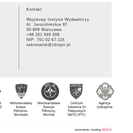
Kontakt
Wojskowy Instytut Wydawniczy
Al. Jerozolimskie 97
00-909 Warszawa
+48 261 849 008
NIP: 701-02-67-116
sekretariat@zbrojni.pl
t
Wielonarodowy
Wielonarodowa
Centrum
Agencja
SZ
Korpus
Dywizja
Szkolenia Sił
Uzbrojenia
Północno-
Północny-
Połączonych
Wschodni
Wschód
NATO (JFTC)
wykonanie i hosting
AIKELO