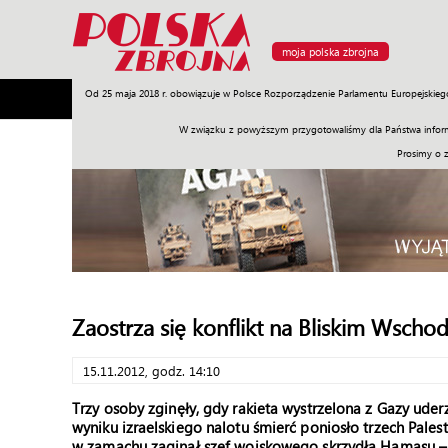
moja polska zbrojna
Od 25 maja 2018 r. obowiązuje w Polsce Rozporządzenie Parlamentu Europejskieg
Armia
Poligon
Sprzęt
Misje
Polityka
Prawo
W związku z powyższym przygotowaliśmy dla Państwa inform
Prosimy o 
Zaostrza się konflikt na Bliskim Wschod
15.11.2012, godz. 14:10
Trzy osoby zginęły, gdy rakieta wystrzelona z Gazy uder
wyniku izraelskiego nalotu śmierć poniosło trzech Pale
w zamachu zaginął szef wojskowego skrzydła Hamasu –