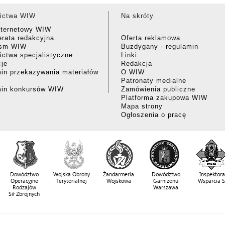
ictwa WIW
Na skróty
nternetowy WIW
rata redakcyjna
Oferta reklamowa
ism WIW
Buzdygany - regulamin
ctwa specjalistyczne
Linki
cje
Redakcja
in przekazywania materiałów
O WIW
Patronaty medialne
min konkursów WIW
Zamówienia publiczne
Platforma zakupowa WIW
Mapa strony
Ogłoszenia o pracę
Dowództwo
Wojska Obrony
Żandarmeria
Dowództwo
Inspektora
Operacyjne
Terytorialnej
Wojskowa
Garnizonu
Wsparcia 
Rodzajów
Warszawa
Sił Zbrojnych