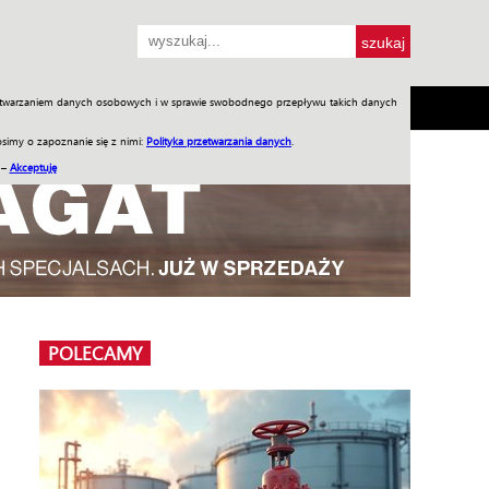
przetwarzaniem danych osobowych i w sprawie swobodnego przepływu takich danych
SH
SKLEP
Jednodniówki
Praca w WIW
simy o zapoznanie się z nimi:
Polityka przetwarzania danych
.
 –
Akceptuję
POLECAMY