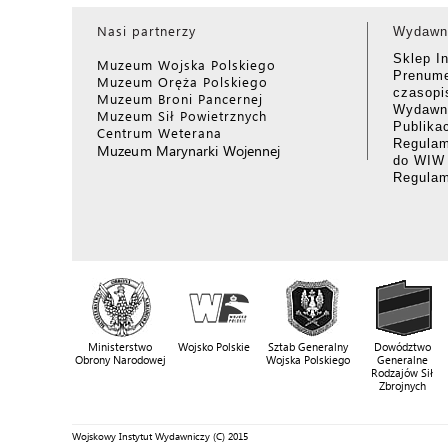
Nasi partnerzy
Wydawn
Sklep I
Muzeum Wojska Polskiego
Prenume
Muzeum Oręża Polskiego
czasop
Muzeum Broni Pancernej
Wydawni
Muzeum Sił Powietrznych
Publika
Centrum Weterana
Regulam
Muzeum Marynarki Wojennej
do WIW
Regula
Ministerstwo
Wojsko Polskie
Sztab Generalny
Dowództwo
Obrony Narodowej
Wojska Polskiego
Generalne
Rodzajów Sił
Zbrojnych
Wojskowy Instytut Wydawniczy (C) 2015