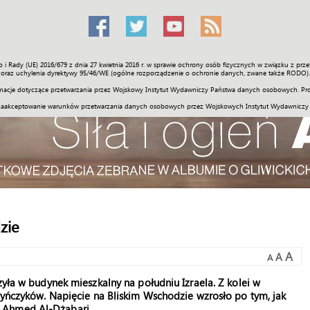
o i Rady (UE) 2016/679 z dnia 27 kwietnia 2016 r. w sprawie ochrony osób fizycznych w związku z 
Świat
Społeczność
Sport
Historia
Galerie
Wideo
ENGLI
oraz uchylenia dyrektywy 95/46/WE (ogólne rozporządzenie o ochronie danych, zwane także RODO).
acje dotyczące przetwarzania przez Wojskowy Instytut Wydawniczy Państwa danych osobowych. Pro
zaakceptowanie warunków przetwarzania danych osobowych przez Wojskowych Instytut Wydawniczy
zie
A
A
A
zyła w budynek mieszkalny na południu Izraela. Z kolei w
styńczyków. Napięcie na Bliskim Wschodzie wzrosło po tym, jak
 Ahmed Al-Dżabari.