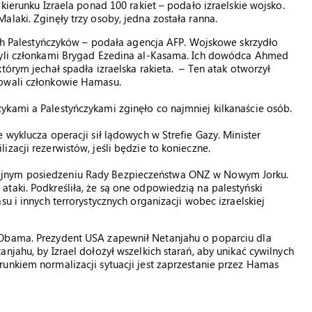
kierunku Izraela ponad 100 rakiet – podało izraelskie wojsko.
laki. Zginęły trzy osoby, jedna została ranna.
zech Palestyńczyków – podała agencja AFP. Wojskowe skrzydło
 byli członkami Brygad Ezedina al-Kasama. Ich dowódca Ahmed
tórym jechał spadła izraelska rakieta. – Ten atak otworzył
gowali członkowie Hamasu.
ykami a Palestyńczykami zginęło co najmniej kilkanaście osób.
 wyklucza operacji sił lądowych w Strefie Gazy. Minister
zacji rezerwistów, jeśli będzie to konieczne.
ajnym posiedzeniu Rady Bezpieczeństwa ONZ w Nowym Jorku.
taki. Podkreśliła, że są one odpowiedzią na palestyński
u i innych terrorystycznych organizacji wobec izraelskiej
 Obama. Prezydent USA zapewnił Netanjahu o poparciu dla
njahu, by Izrael dołożył wszelkich starań, aby unikać cywilnych
unkiem normalizacji sytuacji jest zaprzestanie przez Hamas