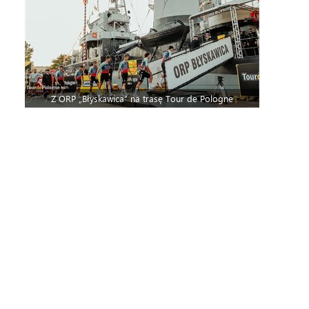
Z ORP „Błyskawica” na trasę Tour de Pologne