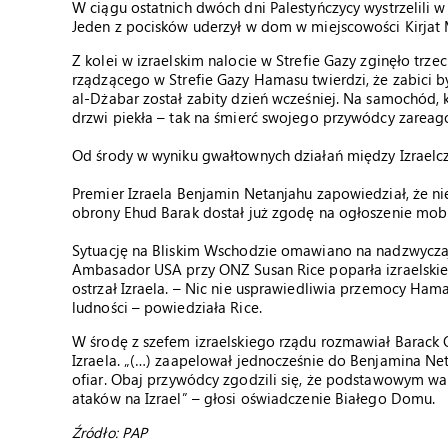
W ciągu ostatnich dwóch dni Palestyńczycy wystrzelili w 
Jeden z pocisków uderzył w dom w miejscowości Kirjat Ma
Z kolei w izraelskim nalocie w Strefie Gazy zginęło tr
rządzącego w Strefie Gazy Hamasu twierdzi, że zabici
al-Dżabar został zabity dzień wcześniej. Na samochód, k
drzwi piekła – tak na śmierć swojego przywódcy zarea
Od środy w wyniku gwałtownych działań między Izraelcz
Premier Izraela Benjamin Netanjahu zapowiedział, że nie
obrony Ehud Barak dostał już zgodę na ogłoszenie mobili
Sytuację na Bliskim Wschodzie omawiano na nadzwycz
Ambasador USA przy ONZ Susan Rice poparła izraelskie a
ostrzał Izraela. – Nic nie usprawiedliwia przemocy Hamas
ludności – powiedziała Rice.
W środę z szefem izraelskiego rządu rozmawiał Barack
Izraela. „(…) zaapelował jednocześnie do Benjamina Neta
ofiar. Obaj przywódcy zgodzili się, że podstawowym war
ataków na Izrael” – głosi oświadczenie Białego Domu.
Źródło: PAP