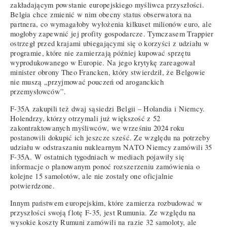
zakładającym powstanie europejskiego myśliwca przyszłości.
Belgia chce zmienić w nim obecny status obserwatora na
partnera, co wymagałoby wyłożenia kilkuset milionów euro, ale
mogłoby zapewnić jej profity gospodarcze. Tymczasem Trappier
ostrzegł przed krajami ubiegającymi się o korzyści z udziału w
programie, które nie zamierzają później kupować sprzętu
wyprodukowanego w Europie. Na jego krytykę zareagował
minister obrony Theo Francken, który stwierdził, że Belgowie
nie muszą „przyjmować pouczeń od aroganckich
przemysłowców”.
F-35A zakupili też dwaj sąsiedzi Belgii – Holandia i Niemcy.
Holendrzy, którzy otrzymali już większość z 52
zakontraktowanych myśliwców, we wrześniu 2024 roku
postanowili dokupić ich jeszcze sześć. Ze względu na potrzeby
udziału w odstraszaniu nuklearnym NATO Niemcy zamówili 35
F-35A. W ostatnich tygodniach w mediach pojawiły się
informacje o planowanym ponoć rozszerzeniu zamówienia o
kolejne 15 samolotów, ale nie zostały one oficjalnie
potwierdzone.
Innym państwem europejskim, które zamierza rozbudować w
przyszłości swoją flotę F-35, jest Rumunia. Ze względu na
wysokie koszty Rumuni zamówili na razie 32 samoloty, ale