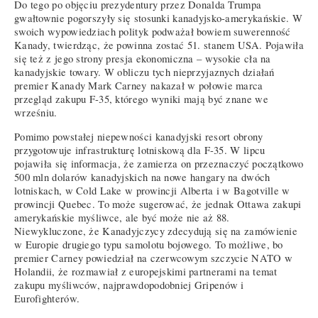
Do tego po objęciu prezydentury przez Donalda Trumpa
gwałtownie pogorszyły się stosunki kanadyjsko-amerykańskie. W
swoich wypowiedziach polityk podważał bowiem suwerenność
Kanady, twierdząc, że powinna zostać 51. stanem USA. Pojawiła
się też z jego strony presja ekonomiczna – wysokie cła na
kanadyjskie towary. W obliczu tych nieprzyjaznych działań
premier Kanady Mark Carney nakazał w połowie marca
przegląd zakupu F-35, którego wyniki mają być znane we
wrześniu.
Pomimo powstałej niepewności kanadyjski resort obrony
przygotowuje infrastrukturę lotniskową dla F-35. W lipcu
pojawiła się informacja, że zamierza on przeznaczyć początkowo
500 mln dolarów kanadyjskich na nowe hangary na dwóch
lotniskach, w Cold Lake w prowincji Alberta i w Bagotville w
prowincji Quebec. To może sugerować, że jednak Ottawa zakupi
amerykańskie myśliwce, ale być może nie aż 88.
Niewykluczone, że Kanadyjczycy zdecydują się na zamówienie
w Europie drugiego typu samolotu bojowego. To możliwe, bo
premier Carney powiedział na czerwcowym szczycie NATO w
Holandii, że rozmawiał z europejskimi partnerami na temat
zakupu myśliwców, najprawdopodobniej Gripenów i
Eurofighterów.