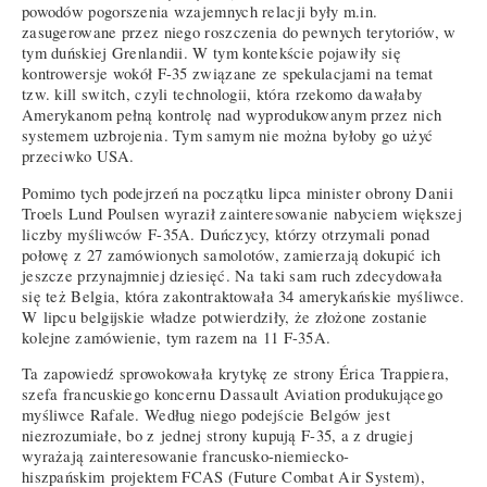
powodów pogorszenia wzajemnych relacji były m.in.
zasugerowane przez niego roszczenia do pewnych terytoriów, w
tym duńskiej Grenlandii. W tym kontekście pojawiły się
kontrowersje wokół F-35 związane ze spekulacjami na temat
tzw. kill switch, czyli technologii, która rzekomo dawałaby
Amerykanom pełną kontrolę nad wyprodukowanym przez nich
systemem uzbrojenia. Tym samym nie można byłoby go użyć
przeciwko USA.
Pomimo tych podejrzeń na początku lipca minister obrony Danii
Troels Lund Poulsen wyraził zainteresowanie nabyciem większej
liczby myśliwców F-35A. Duńczycy, którzy otrzymali ponad
połowę z 27 zamówionych samolotów, zamierzają dokupić ich
jeszcze przynajmniej dziesięć. Na taki sam ruch zdecydowała
się też Belgia, która zakontraktowała 34 amerykańskie myśliwce.
W lipcu belgijskie władze potwierdziły, że złożone zostanie
kolejne zamówienie, tym razem na 11 F-35A.
Ta zapowiedź sprowokowała krytykę ze strony Érica Trappiera,
szefa francuskiego koncernu Dassault Aviation produkującego
myśliwce Rafale. Według niego podejście Belgów jest
niezrozumiałe, bo z jednej strony kupują F-35, a z drugiej
wyrażają zainteresowanie francusko-niemiecko-
hiszpańskim projektem FCAS (Future Combat Air System),