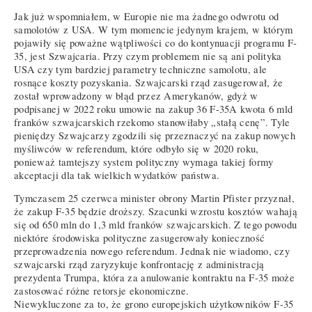
Jak już wspomniałem, w Europie nie ma żadnego odwrotu od
samolotów z USA. W tym momencie jedynym krajem, w którym
pojawiły się poważne wątpliwości co do kontynuacji programu F-
35, jest Szwajcaria. Przy czym problemem nie są ani polityka
USA czy tym bardziej parametry techniczne samolotu, ale
rosnące koszty pozyskania. Szwajcarski rząd zasugerował, że
został wprowadzony w błąd przez Amerykanów, gdyż w
podpisanej w 2022 roku umowie na zakup 36 F-35A kwota 6 mld
franków szwajcarskich rzekomo stanowiłaby „stałą cenę”. Tyle
pieniędzy Szwajcarzy zgodzili się przeznaczyć na zakup nowych
myśliwców w referendum, które odbyło się w 2020 roku,
ponieważ tamtejszy system polityczny wymaga takiej formy
akceptacji dla tak wielkich wydatków państwa.
Tymczasem 25 czerwca minister obrony Martin Pfister przyznał,
że zakup F-35 będzie droższy. Szacunki wzrostu kosztów wahają
się od 650 mln do 1,3 mld franków szwajcarskich. Z tego powodu
niektóre środowiska polityczne zasugerowały konieczność
przeprowadzenia nowego referendum. Jednak nie wiadomo, czy
szwajcarski rząd zaryzykuje konfrontację z administracją
prezydenta Trumpa, która za anulowanie kontraktu na F-35 może
zastosować różne retorsje ekonomiczne.
Niewykluczone za to, że grono europejskich użytkowników F-35