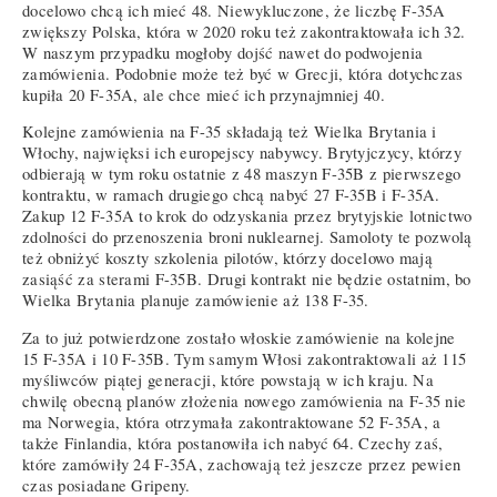
docelowo chcą ich mieć 48. Niewykluczone, że liczbę F-35A
zwiększy Polska, która w 2020 roku też zakontraktowała ich 32.
W naszym przypadku mogłoby dojść nawet do podwojenia
zamówienia. Podobnie może też być w Grecji, która dotychczas
kupiła 20 F-35A, ale chce mieć ich przynajmniej 40.
Kolejne zamówienia na F-35 składają też Wielka Brytania i
Włochy, najwięksi ich europejscy nabywcy. Brytyjczycy, którzy
odbierają w tym roku ostatnie z 48 maszyn F-35B z pierwszego
kontraktu, w ramach drugiego chcą nabyć 27 F-35B i F-35A.
Zakup 12 F-35A to krok do odzyskania przez brytyjskie lotnictwo
zdolności do przenoszenia broni nuklearnej. Samoloty te pozwolą
też obniżyć koszty szkolenia pilotów, którzy docelowo mają
zasiąść za sterami F-35B. Drugi kontrakt nie będzie ostatnim, bo
Wielka Brytania planuje zamówienie aż 138 F-35.
Za to już potwierdzone zostało włoskie zamówienie na kolejne
15 F-35A i 10 F-35B. Tym samym Włosi zakontraktowali aż 115
myśliwców piątej generacji, które powstają w ich kraju. Na
chwilę obecną planów złożenia nowego zamówienia na F-35 nie
ma Norwegia, która otrzymała zakontraktowane 52 F-35A, a
także Finlandia, która postanowiła ich nabyć 64. Czechy zaś,
które zamówiły 24 F-35A, zachowają też jeszcze przez pewien
czas posiadane Gripeny.