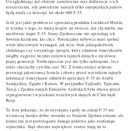
Uwzględniając już złożone zamówienia oraz deklaracje o ich
rozszerzeniu, siły powietrzne samych tylko europejskich państw
będą miały za dziesięć lat około 600 F-35.
Jeśli jest jakiś problem ze sprzedażą produktu Lockheed Martin,
to wynika z tego, że mniej krajów na świecie, niż chciałoby, ma
możliwość kupić F-35. Stany Zjednoczone nie sprzedają ich
bowiem każdemu, kto chce. Potencjalny nabywca musi spełnić
wiele kluczowych wymagań, jak m.in. brak jakiegokolwiek
chińskiego czy rosyjskiego sprzętu, który zdaniem Amerykanów
mógłby zagrozić bezpieczeństwu tajnych danych o myśliwcu
piątej generacji. Niebezpieczne jest nie tylko uzbrojenie, lecz
także chociażby cywilna sieć 5G. Z konieczności ochrony
przewagi jakościowej Izraela i obawy przed wyciekiem tajnych
informacji Amerykanie odmówili sprzedaży F-35 do Arabii
Saudyjskiej, Egiptu i Kataru. W przypadku Tajlandii, Tajwanu,
Turcji i Zjednoczonych Emiratów Arabskich była obawa przed
szpiegostwem i wyciekami wrażliwych danych do Chin bądź
Rosji.
Ta lista pokazuje, że do uzyskania zgody na zakup F-35 nie
wystarczą bardzo dobre stosunki ze Stanami Zjednoczonymi, ale
konieczne jest postrzeganie danego państwa jako zaufanego
sojusznika. Stąd obecnie największe szanse mają na to