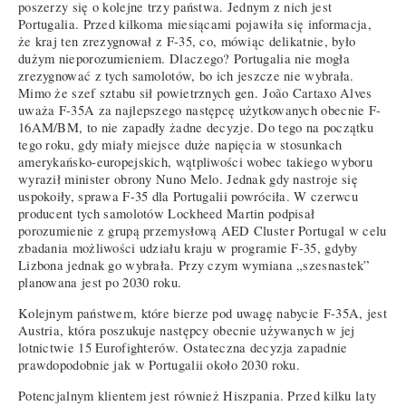
poszerzy się o kolejne trzy państwa. Jednym z nich jest
Portugalia. Przed kilkoma miesiącami pojawiła się informacja,
że kraj ten zrezygnował z F-35, co, mówiąc delikatnie, było
dużym nieporozumieniem. Dlaczego? Portugalia nie mogła
zrezygnować z tych samolotów, bo ich jeszcze nie wybrała.
Mimo że szef sztabu sił powietrznych gen. João Cartaxo Alves
uważa F-35A za najlepszego następcę użytkowanych obecnie F-
16AM/BM, to nie zapadły żadne decyzje. Do tego na początku
tego roku, gdy miały miejsce duże napięcia w stosunkach
amerykańsko-europejskich, wątpliwości wobec takiego wyboru
wyraził minister obrony Nuno Melo. Jednak gdy nastroje się
uspokoiły, sprawa F-35 dla Portugalii powróciła. W czerwcu
producent tych samolotów Lockheed Martin podpisał
porozumienie z grupą przemysłową AED Cluster Portugal w celu
zbadania możliwości udziału kraju w programie F-35, gdyby
Lizbona jednak go wybrała. Przy czym wymiana „szesnastek”
planowana jest po 2030 roku.
Kolejnym państwem, które bierze pod uwagę nabycie F-35A, jest
Austria, która poszukuje następcy obecnie używanych w jej
lotnictwie 15 Eurofighterów. Ostateczna decyzja zapadnie
prawdopodobnie jak w Portugalii około 2030 roku.
Potencjalnym klientem jest również Hiszpania. Przed kilku laty