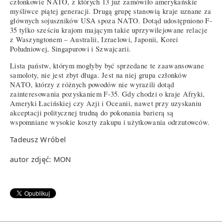
członkowie NATO, z których 13 już zamówiło amerykańskie
myśliwce piątej generacji. Drugą grupę stanowią kraje uznane za
głównych sojuszników USA spoza NATO. Dotąd udostępniono F-
35 tylko sześciu krajom mającym takie uprzywilejowane relacje
z Waszyngtonem – Australii, Izraelowi, Japonii, Korei
Południowej, Singapurowi i Szwajcarii.
Lista państw, którym mogłyby być sprzedane te zaawansowane
samoloty, nie jest zbyt długa. Jest na niej grupa członków
NATO, którzy z różnych powodów nie wyrazili dotąd
zainteresowania pozyskaniem F-35. Gdy chodzi o kraje Afryki,
Ameryki Łacińskiej czy Azji i Oceanii, nawet przy uzyskaniu
akceptacji politycznej trudną do pokonania barierą są
wspomniane wysokie koszty zakupu i użytkowania odrzutowców.
Tadeusz Wróbel
autor zdjęć: MON