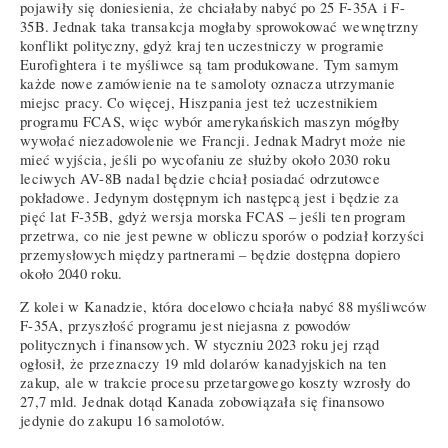
pojawiły się doniesienia, że chciałaby nabyć po 25 F-35A i F-
35B. Jednak taka transakcja mogłaby sprowokować wewnętrzny
konflikt polityczny, gdyż kraj ten uczestniczy w programie
Eurofightera i te myśliwce są tam produkowane. Tym samym
każde nowe zamówienie na te samoloty oznacza utrzymanie
miejsc pracy. Co więcej, Hiszpania jest też uczestnikiem
programu FCAS, więc wybór amerykańskich maszyn mógłby
wywołać niezadowolenie we Francji. Jednak Madryt może nie
mieć wyjścia, jeśli po wycofaniu ze służby około 2030 roku
leciwych AV-8B nadal będzie chciał posiadać odrzutowce
pokładowe. Jedynym dostępnym ich następcą jest i będzie za
pięć lat F-35B, gdyż wersja morska FCAS – jeśli ten program
przetrwa, co nie jest pewne w obliczu sporów o podział korzyści
przemysłowych między partnerami – będzie dostępna dopiero
około 2040 roku.
Z kolei w Kanadzie, która docelowo chciała nabyć 88 myśliwców
F-35A, przyszłość programu jest niejasna z powodów
politycznych i finansowych. W styczniu 2023 roku jej rząd
ogłosił, że przeznaczy 19 mld dolarów kanadyjskich na ten
zakup, ale w trakcie procesu przetargowego koszty wzrosły do
27,7 mld. Jednak dotąd Kanada zobowiązała się finansowo
jedynie do zakupu 16 samolotów.