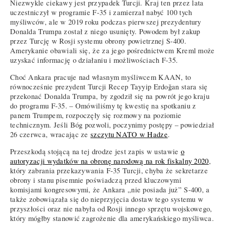
Niezwykle ciekawy jest przypadek Turcji. Kraj ten przez lata
uczestniczył w programie F-35 i zamierzał nabyć 100 tych
myśliwców, ale w 2019 roku podczas pierwszej prezydentury
Donalda Trumpa został z niego usunięty. Powodem był zakup
przez Turcję w Rosji systemu obrony powietrznej S-400.
Amerykanie obawiali się, że za jego pośrednictwem Kreml może
uzyskać informację o działaniu i możliwościach F-35.
Choć Ankara pracuje nad własnym myśliwcem KAAN, to
równocześnie prezydent Turcji Recep Tayyip Erdoğan stara się
przekonać Donalda Trumpa, by zgodził się na powrót jego kraju
do programu F-35. – Omówiliśmy tę kwestię na spotkaniu z
panem Trumpem, rozpoczęły się rozmowy na poziomie
technicznym. Jeśli Bóg pozwoli, poczynimy postępy – powiedział
26 czerwca, wracając ze
szczytu NATO w Hadze
.
Przeszkodą stojącą na tej drodze jest zapis w ustawie
o
autoryzacji wydatków na obronę narodową na rok fiskalny 2020
,
który zabrania przekazywania F-35 Turcji, chyba że sekretarze
obrony i stanu pisemnie poświadczą przed kluczowymi
komisjami kongresowymi, że Ankara „nie posiada już” S-400, a
także zobowiązała się do nieprzyjęcia dostaw tego systemu w
przyszłości oraz nie nabyła od Rosji innego sprzętu wojskowego,
który mógłby stanowić zagrożenie dla amerykańskiego myśliwca.