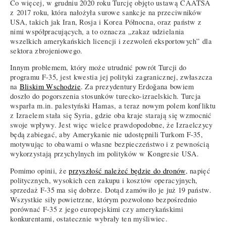
Co więcej, w grudniu 2020 roku Turcję objęto ustawą CAATSA
z 2017 roku, która nałożyła surowe sankcje na przeciwników
USA, takich jak Iran, Rosja i Korea Północna, oraz państw z
nimi współpracujących, a to oznacza „zakaz udzielania
wszelkich amerykańskich licencji i zezwoleń eksportowych” dla
sektora zbrojeniowego.
Innym problemem, który może utrudnić powrót Turcji do
programu F-35, jest kwestia jej polityki zagranicznej, zwłaszcza
na
Bliskim Wschodzie
. Za prezydentury Erdoğana bowiem
doszło do pogorszenia stosunków turecko-izraelskich. Turcja
wsparła m.in. palestyński Hamas, a teraz nowym polem konfliktu
z Izraelem stała się Syria, gdzie oba kraje starają się wzmocnić
swoje wpływy. Jest więc wielce prawdopodobne, że Izraelczycy
będą zabiegać, aby Amerykanie nie udostępnili Turkom F-35,
motywując to obawami o własne bezpieczeństwo i z pewnością
wykorzystają przychylnych im polityków w Kongresie USA.
Pomimo opinii, że
przyszłość należeć będzie do dronów
, napięć
politycznych, wysokich cen zakupu i kosztów operacyjnych,
sprzedaż F-35 ma się dobrze. Dotąd zamówiło je już 19 państw.
Wszystkie siły powietrzne, którym pozwolono bezpośrednio
porównać F-35 z jego europejskimi czy amerykańskimi
konkurentami, ostatecznie wybrały ten myśliwiec.