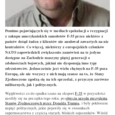
Pomimo pojawiających się w mediach spekulacji o rezygnacji
z zakupu amerykańskich samolotów F-35 przez niektóre z
państw dotąd żaden z klientów nie anulował zawartych na nie
kontraktów. Co więcej, niektórzy z europejskich członków
NATO zapowiedzieli zwiększenie zamówień na te jedyne
dostępne na Zachodzie maszyny piątej generacji o
zdolnościach bojowych, jakimi nie dysponują inne typy
odrzutowców. Jednocześnie jest wielu chętnych na F-35 poza
Europą, ale nie wszyscy z nich mają szanse na to, że Stany
Zjednoczone zgodzą się na ich sprzedaż, z przyczyn zarówno
militarnych, jak i politycznych.
Wątpliwości co do spadku szans na eksport
F-35
w przyszłości
nasiliły się na początku tego roku, po
objęciu urzędu prezydenta
Stanów Zjednoczonych przez Donalda Trumpa
, i były pokłosiem
napięć politycznych, jakie pojawiły się w stosunkach
supermocarstwa z częścią starych, bliskich sojuszników. Wśród