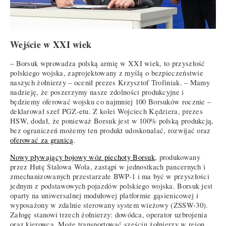
Wejście w XXI wiek
– Borsuk wprowadza polską armię w XXI wiek, to przyszłość
polskiego wojska, zaprojektowany z myślą o bezpieczeństwie
naszych żołnierzy – ocenił prezes Krzysztof Trofiniak. – Mamy
nadzieję, że poszerzymy nasze zdolności produkcyjne i
będziemy oferować wojsku co najmniej 100 Borsuków rocznie –
deklarował szef PGZ-etu. Z kolei Wojciech Kędziera, prezes
HSW, dodał, że ponieważ Borsuk jest w 100% polską produkcją,
bez ograniczeń możemy ten produkt udoskonalać, rozwijać oraz
oferować za granicą
.
Nowy pływający bojowy wóz piechoty Borsuk
, produkowany
przez Hutę Stalowa Wola, zastąpi w jednostkach pancernych i
zmechanizowanych przestarzałe BWP-1 i ma być w przyszłości
jednym z podstawowych pojazdów polskiego wojska. Borsuk jest
oparty na uniwersalnej modułowej platformie gąsienicowej i
wyposażony w zdalnie sterowany system wieżowy (ZSSW-30).
Załogę stanowi trzech żołnierzy: dowódca, operator uzbrojenia
oraz kierowca. Może transportować sześciu żołnierzy w rejon