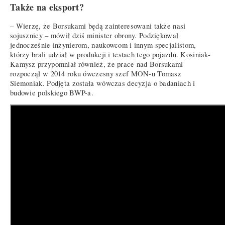
Także na eksport?
– Wierzę, że Borsukami będą zainteresowani także nasi
sojusznicy – mówił dziś minister obrony. Podziękował
jednocześnie inżynierom, naukowcom i innym specjalistom,
którzy brali udział w produkcji i testach tego pojazdu. Kosiniak-
Kamysz przypomniał również, że prace nad Borsukami
rozpoczął w 2014 roku ówczesny szef MON-u Tomasz
Siemoniak. Podjęta została wówczas decyzja o badaniach i
budowie polskiego BWP-a.