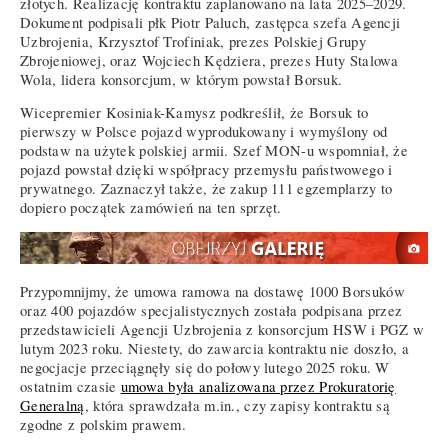
złotych. Realizację kontraktu zaplanowano na lata 2025–2029.
Dokument podpisali płk Piotr Paluch, zastępca szefa Agencji
Uzbrojenia, Krzysztof Trofiniak, prezes Polskiej Grupy
Zbrojeniowej, oraz Wojciech Kędziera, prezes Huty Stalowa
Wola, lidera konsorcjum, w którym powstał Borsuk.
Wicepremier Kosiniak-Kamysz podkreślił, że Borsuk to
pierwszy w Polsce pojazd wyprodukowany i wymyślony od
podstaw na użytek polskiej armii. Szef MON-u wspomniał, że
pojazd powstał dzięki współpracy przemysłu państwowego i
prywatnego. Zaznaczył także, że zakup 111 egzemplarzy to
dopiero początek zamówień na ten sprzęt.
Przypomnijmy, że umowa ramowa na dostawę 1000 Borsuków
oraz 400 pojazdów specjalistycznych została podpisana przez
przedstawicieli Agencji Uzbrojenia z konsorcjum HSW i PGZ w
lutym 2023 roku. Niestety, do zawarcia kontraktu nie doszło, a
negocjacje przeciągnęły się do połowy lutego 2025 roku. W
ostatnim czasie
umowa była analizowana przez Prokuratorię
Generalną
, która sprawdzała m.in., czy zapisy kontraktu są
zgodne z polskim prawem.