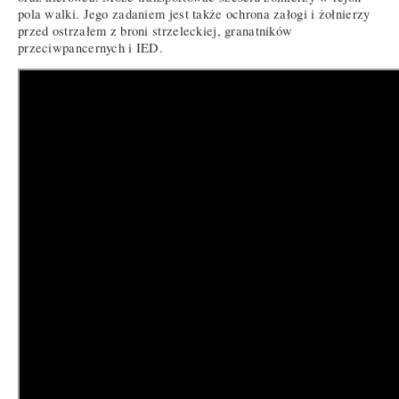
pola walki. Jego zadaniem jest także ochrona załogi i żołnierzy
przed ostrzałem z broni strzeleckiej, granatników
przeciwpancernych i IED.