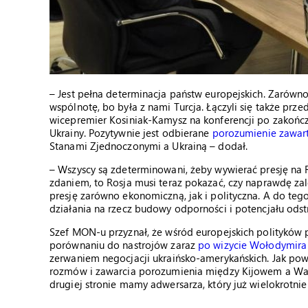
– Jest pełna determinacja państw europejskich. Zarówno z
wspólnotę, bo była z nami Turcja. Łączyli się także prze
wicepremier Kosiniak-Kamysz na konferencji po zakończe
Ukrainy. Pozytywnie jest odbierane
porozumienie zawart
Stanami Zjednoczonymi a Ukrainą – dodał.
– Wszyscy są zdeterminowani, żeby wywierać presję na Ro
zdaniem, to Rosja musi teraz pokazać, czy naprawdę zale
presję zarówno ekonomiczną, jak i polityczna. A do te
działania na rzecz budowy odporności i potencjału odst
Szef MON-u przyznał, że wśród europejskich polityków 
porównaniu do nastrojów zaraz
po wizycie Wołodymira
zerwaniem negocjacji ukraińsko-amerykańskich. Jak pow
rozmów i zawarcia porozumienia między Kijowem a Wa
drugiej stronie mamy adwersarza, który już wielokrotni