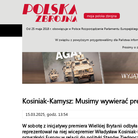
moja polska zbrojna
Od 25 maja 2018 r. obowiązuje w Polsce Rozporządzenie Parlamentu Europejskieg
Armia
Poligon
Sprzęt
Misje
Polityka
Prawo
W związku z powyższym przygotowaliśmy dla Państwa inform
Prosimy o 
Kosiniak-Kamysz: Musimy wywierać pre
15.03.2025, godz. 13:54
W sobotę z inicjatywy premiera Wielkiej Brytanii odbył
reprezentował na niej wicepremier Władysław Kosiniak-K
przyszłości Europy w relacji do polityki Stanów Zjednoc