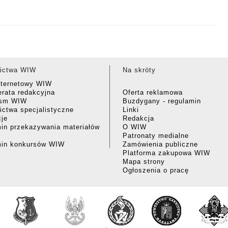
ictwa WIW
Na skróty
nternetowy WIW
rata redakcyjna
Oferta reklamowa
ism WIW
Buzdygany - regulamin
ctwa specjalistyczne
Linki
cje
Redakcja
in przekazywania materiałów
O WIW
Patronaty medialne
min konkursów WIW
Zamówienia publiczne
Platforma zakupowa WIW
Mapa strony
Ogłoszenia o pracę