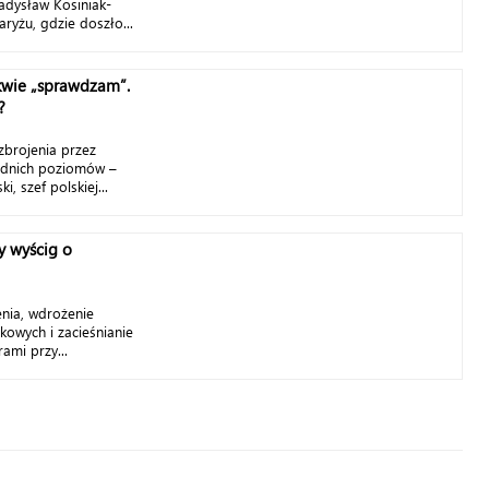
adysław Kosiniak-
ryżu, gdzie doszło...
wie „sprawdzam”.
?
zbrojenia przez
ednich poziomów –
, szef polskiej...
y wyścig o
nia, wdrożenie
owych i zacieśnianie
ami przy...