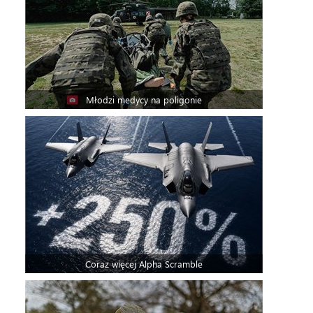
Młodzi medycy na poligonie
Coraz więcej Alpha Scramble