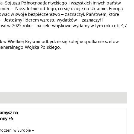
, Sojuszu Północnoatlantyckiego i wszystkich innych państw
er. – Niezależnie od tego, co się dzieje na Ukrainie, Europa
tować w swoje bezpieczeństwo – zaznaczył. Państwem, które
a. – Jesteśmy liderem wzrostu wydatków – zaznaczył i
ść w 2025 roku – na cele wojskowe wydamy w tym roku ok. 4,7
ek w Wielkiej Brytanii odbędzie się kolejne spotkanie szefów
Generalnego Wojska Polskiego.
Kamysz na
rony E5
noczeni w Europie –