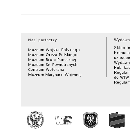
Nasi partnerzy
Wydawn
Sklep I
Muzeum Wojska Polskiego
Prenume
Muzeum Oręża Polskiego
czasop
Muzeum Broni Pancernej
Wydawni
Muzeum Sił Powietrznych
Publika
Centrum Weterana
Regulam
Muzeum Marynarki Wojennej
do WIW
Regula