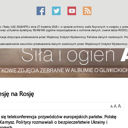
o i Rady (UE) 2016/679 z dnia 27 kwietnia 2016 r. w sprawie ochrony osób fizycznych w związku z 
Świat
Społeczność
Sport
Historia
Galerie
Wideo
ENGLI
oraz uchylenia dyrektywy 95/46/WE (ogólne rozporządzenie o ochronie danych, zwane także RODO).
acje dotyczące przetwarzania przez Wojskowy Instytut Wydawniczy Państwa danych osobowych. Pro
zaakceptowanie warunków przetwarzania danych osobowych przez Wojskowych Instytut Wydawniczy
sję na Rosję
A
A
A
a się telekonferencja przywódców europejskich państw. Polskę
amysz. Politycy rozmawiali o bezpieczeństwie Ukrainy i
zonych.