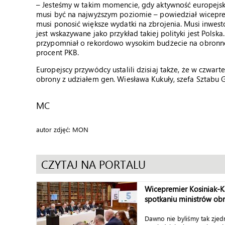
– Jesteśmy w takim momencie, gdy aktywność europejska
musi być na najwyższym poziomie – powiedział wicepremi
musi ponosić większe wydatki na zbrojenia. Musi inwes
jest wskazywane jako przykład takiej polityki jest Polsk
przypomniał o rekordowo wysokim budżecie na obronno
procent PKB.
Europejscy przywódcy ustalili dzisiaj także, że w czwart
obrony z udziałem gen. Wiesława Kukuły, szefa Sztabu 
MC
autor zdjęć: MON
CZYTAJ NA PORTALU
Wicepremier Kosiniak-
spotkaniu ministrów ob
Dawno nie byliśmy tak zjed