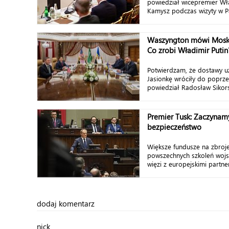
powiedział wicepremier Wł
Kamysz podczas wizyty w Pa
Waszyngton mówi Mosk
Co zrobi Władimir Putin
Potwierdzam, że dostawy u
Jasionkę wróciły do poprz
powiedział Radosław Sikorski
Premier Tusk: Zaczynam
bezpieczeństwo
Większe fundusze na zbroje
powszechnych szkoleń wojsk
więzi z europejskimi partner
dodaj komentarz
nick