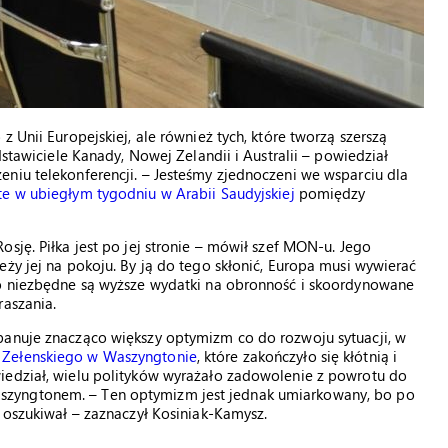
 Unii Europejskiej, ale również tych, które tworzą szerszą
dstawiciele Kanady, Nowej Zelandii i Australii – powiedział
niu telekonferencji. – Jesteśmy zjednoczeni we wsparciu dla
e w ubiegłym tygodniu w Arabii Saudyjskiej
pomiędzy
sję. Piłka jest po jej stronie – mówił szef MON-u. Jego
ży jej na pokoju. By ją do tego skłonić, Europa musi wywierać
go niezbędne są wyższe wydatki na obronność i skoordynowane
raszania.
panuje znacząco większy optymizm co do rozwoju sytuacji, w
 Zełenskiego w Waszyngtonie
, które zakończyło się kłótnią i
iedział, wielu polityków wyrażało zadowolenie z powrotu do
szyngtonem. – Ten optymizm jest jednak umiarkowany, bo po
e oszukiwał – zaznaczył Kosiniak-Kamysz.