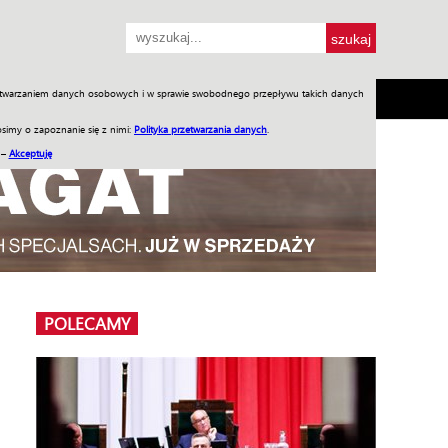
przetwarzaniem danych osobowych i w sprawie swobodnego przepływu takich danych
SH
SKLEP
Jednodniówki
Praca w WIW
simy o zapoznanie się z nimi:
Polityka przetwarzania danych
.
 –
Akceptuję
POLECAMY