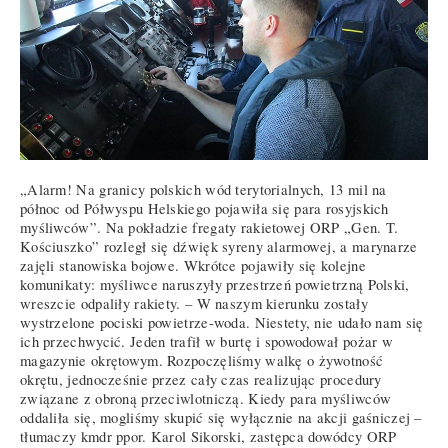
„Alarm! Na granicy polskich wód terytorialnych, 13 mil na
północ od Półwyspu Helskiego pojawiła się para rosyjskich
myśliwców”. Na pokładzie fregaty rakietowej ORP „Gen. T.
Kościuszko” rozległ się dźwięk syreny alarmowej, a marynarze
zajęli stanowiska bojowe. Wkrótce pojawiły się kolejne
komunikaty: myśliwce naruszyły przestrzeń powietrzną Polski,
wreszcie odpaliły rakiety. – W naszym kierunku zostały
wystrzelone pociski powietrze-woda. Niestety, nie udało nam się
ich przechwycić. Jeden trafił w burtę i spowodował pożar w
magazynie okrętowym. Rozpoczęliśmy walkę o żywotność
okrętu, jednocześnie przez cały czas realizując procedury
związane z obroną przeciwlotniczą. Kiedy para myśliwców
oddaliła się, mogliśmy skupić się wyłącznie na akcji gaśniczej –
tłumaczy kmdr ppor. Karol Sikorski, zastępca dowódcy ORP