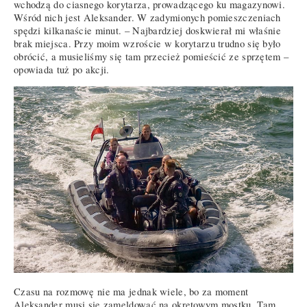
wchodzą do ciasnego korytarza, prowadzącego ku magazynowi.
Wśród nich jest Aleksander. W zadymionych pomieszczeniach
spędzi kilkanaście minut. – Najbardziej doskwierał mi właśnie
brak miejsca. Przy moim wzroście w korytarzu trudno się było
obrócić, a musieliśmy się tam przecież pomieścić ze sprzętem –
opowiada tuż po akcji.
Czasu na rozmowę nie ma jednak wiele, bo za moment
Aleksander musi się zameldować na okrętowym mostku. Tam