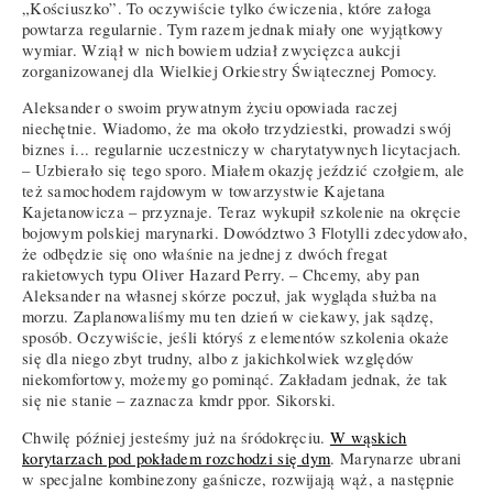
„Kościuszko”. To oczywiście tylko ćwiczenia, które załoga
powtarza regularnie. Tym razem jednak miały one wyjątkowy
wymiar. Wziął w nich bowiem udział zwycięzca aukcji
zorganizowanej dla Wielkiej Orkiestry Świątecznej Pomocy.
Aleksander o swoim prywatnym życiu opowiada raczej
niechętnie. Wiadomo, że ma około trzydziestki, prowadzi swój
biznes i... regularnie uczestniczy w charytatywnych licytacjach.
– Uzbierało się tego sporo. Miałem okazję jeździć czołgiem, ale
też samochodem rajdowym w towarzystwie Kajetana
Kajetanowicza – przyznaje. Teraz wykupił szkolenie na okręcie
bojowym polskiej marynarki. Dowództwo 3 Flotylli zdecydowało,
że odbędzie się ono właśnie na jednej z dwóch fregat
rakietowych typu Oliver Hazard Perry. – Chcemy, aby pan
Aleksander na własnej skórze poczuł, jak wygląda służba na
morzu. Zaplanowaliśmy mu ten dzień w ciekawy, jak sądzę,
sposób. Oczywiście, jeśli któryś z elementów szkolenia okaże
się dla niego zbyt trudny, albo z jakichkolwiek względów
niekomfortowy, możemy go pominąć. Zakładam jednak, że tak
się nie stanie – zaznacza kmdr ppor. Sikorski.
Chwilę później jesteśmy już na śródokręciu.
W wąskich
korytarzach pod pokładem rozchodzi się dym
. Marynarze ubrani
w specjalne kombinezony gaśnicze, rozwijają wąż, a następnie