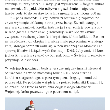
spróbuje sił przy sterze. Okazja jest wymarzona – fregata akurat
manewruje.
Na pokładzie odbywa się szkolenie
snajperów i
trzeba podejść do rozstawionych na morzu tarcz. „Kurs 300 na
100” – pada komenda. Okręt powoli przesuwa się naprzód, po
czym wykonuje delikatny zwrot przez burtę. Sternik ustępuje
miejsca kursantowi. Krótka instrukcja i ster zostaje powierzony
w ręce gościa. Przez chwilę kontroluje wszelkie wskaźniki
związane z ruchem jednostki i kręci niewielkim kółkiem. Bo ster
na współczesnych okrętach w niczym nie przypomina wielkiego
koła, którego obraz utrwalił się w powszechnej świadomości za
sprawą filmów i książkowych ilustracji. Dziś, żeby zmienić kurs
jednostki, wystarczy użyć dwóch palców... – Świetne przeżycie –
przyznaje Aleksander.
W kolejnych godzinach będzie jeszcze między innymi sterował
opuszczoną na wodę motorową łodzią RIB, odda strzał z
karabinu snajperskiego, a poza tym pozna fregatę niemal od
podszewki. Po południu wsiądzie na pokład jednostki Dragon II,
należącej do Ośrodka Szkolenia Żeglarskiego Marynarki
Wojennej, która przerzuci go z powrotem na ląd.