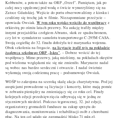
Kobbenów, a potem także na ORP „Orzeł”. Pamiętam, jak po
całej nocy spędzonej pod wodą o świcie wynurzyliśmy się na
Zatoce Gdańskiej. Wejście do portu obserwowaliśmy z kiosku i
czuliśmy się trochę jak w filmie. Niezapomniane przeżycie –
opowiada Owsiak.
W tym roku wojsko wróciło do współpracy
z
orkiestrą po ośmiu latach przerwy. Na aukcję trafiły między
innymi przejażdżka czołgiem Abrams, skok ze spadochronem,
czy lot w symulatorze samolotu transportowego C-295M CASA.
Swoją cegiełkę do 32. finału dołożyła też marynarka wojenna.
Obok szkolenia na fregacie,
na licytację trafił rejs na pokładzie
żaglowca szkolnego ORP „Iskra”
. – Dobrze wrócić do tej
współpracy. Mimo przerwy, jaką mieliśmy, na pokładach okrętów
pod wieloma względami nic się nie zmieniło. Marynarze nadal
są wobec nas bardzo serdeczni i otwarcie. I nadal świetnie
wykonują swoją codzienną pracę – podsumowuje Owsiak.
WOŚP to zakrojona na szeroką skalę akcja charytatywna. Pod jej
auspicjami prowadzone są licytacje i koncerty, które mają pomóc
w zebraniu pieniędzy na zmieniający się co roku cel. Finały
kolejnych edycji przedsięwzięcia odbywają się w jedną ze
styczniowych niedziel. Podczas tegorocznej, 32. już edycji,
organizatorzy gromadzili fundusze na zakup sprzętu do
diagnozowania, monitorowania i rehabilitacji osób z chorobami
płuc. Na ten cel udało się zgromadzić blisko 71 mln zł.